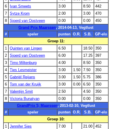
6
Ivan Smeets
3.00
8.50
442
7
Sytze Krom
2.00
3.00
470
8
Sjoerd van Oostveen
0.00
0.00
450
Grand Prix Maarssen
, 2014-04-13, Vegtlust
#
speler
punten
O.R.
S.B.
GP-elo
Groep 11:
1
Quinten van Lingen
6.50
18.50
350
2
Sjoerd van Oostveen
6.00
17.25
397
3
Timo Miltenburg
4.00
8.50
350
4
Ties Lesmeister
3.00
1.50
7.50
350
5
Gabriël Reijans
3.00
1.50
5.75
386
6
Tom van der Kruijk
3.00
0.00
6.50
350
7
Valentijn Smit
2.50
4.50
350
8
Victoria Bunatyan
0.00
0.00
350
GrandPrix 5; Maarssen
, 2013-02-10, Vegtlust
#
speler
punten
O.R.
S.B.
GP-elo
Groep 10:
1
Jennifer Sies
7.00
21.00
452