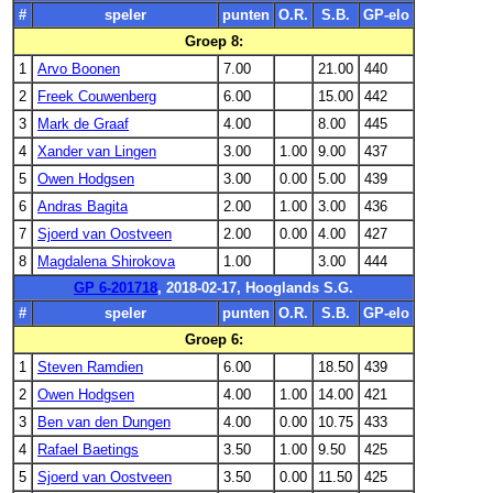
#
speler
punten
O.R.
S.B.
GP-elo
Groep 8:
1
Arvo Boonen
7.00
21.00
440
2
Freek Couwenberg
6.00
15.00
442
3
Mark de Graaf
4.00
8.00
445
4
Xander van Lingen
3.00
1.00
9.00
437
5
Owen Hodgsen
3.00
0.00
5.00
439
6
Andras Bagita
2.00
1.00
3.00
436
7
Sjoerd van Oostveen
2.00
0.00
4.00
427
8
Magdalena Shirokova
1.00
3.00
444
GP 6-201718
, 2018-02-17, Hooglands S.G.
#
speler
punten
O.R.
S.B.
GP-elo
Groep 6:
1
Steven Ramdien
6.00
18.50
439
2
Owen Hodgsen
4.00
1.00
14.00
421
3
Ben van den Dungen
4.00
0.00
10.75
433
4
Rafael Baetings
3.50
1.00
9.50
425
5
Sjoerd van Oostveen
3.50
0.00
11.50
425