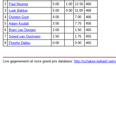
2
Paul Reumer
5.00
1.00
12.50
466
3
Loek Bekker
5.00
0.00
11.00
468
4
Quinten Gout
4.00
7.00
466
5
Adam Koulali
3.50
7.75
456
6
Bram van Dongen
2.00
1.50
465
7
Sjoerd van Oostveen
1.50
1.75
455
8
Floortje Dalleu
0.00
0.00
465
Live gegenereerd uit onze grand prix database:
http://schaken.ledigerf.net/