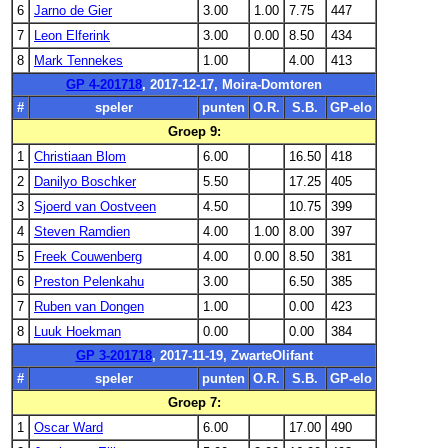
6
Jarno de Gier
3.00
1.00
7.75
447
7
Leon Elferink
3.00
0.00
8.50
434
8
Mark Tennekes
1.00
4.00
413
GP 4-201718
, 2017-12-17, Moira-Domtoren
#
speler
punten
O.R.
S.B.
GP-elo
Groep 9:
1
Christiaan Blom
6.00
16.50
418
2
Danilyo Boschker
5.50
17.25
405
3
Sjoerd van Oostveen
4.50
10.75
399
4
Steven Ramdien
4.00
1.00
8.00
397
5
Freek Couwenberg
4.00
0.00
8.50
381
6
Preston Pelenkahu
3.00
6.50
385
7
Ruben van Dongen
1.00
0.00
423
8
Luuk Hoekman
0.00
0.00
384
GP 3-201718
, 2017-11-19, ZwarteOlifant
#
speler
punten
O.R.
S.B.
GP-elo
Groep 7:
1
Oscar Ward
6.00
17.00
490