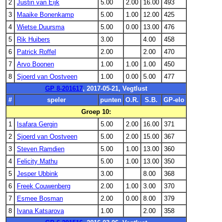
2
Justin van Eijk
5.00
2.00
16.00
493
3
Maaike Bonenkamp
5.00
1.00
12.00
425
4
Wietse Duursma
5.00
0.00
13.00
476
5
Rik Huibers
3.00
4.00
458
6
Patrick Roffel
2.00
2.00
470
7
Arvo Boonen
1.00
1.00
1.00
450
8
Sjoerd van Oostveen
1.00
0.00
5.00
477
GP 8-201617
, 2017-05-21, Vegtlust
#
speler
punten
O.R.
S.B.
GP-elo
Groep 10:
1
Isafara Gergin
5.00
2.00
16.00
371
2
Sjoerd van Oostveen
5.00
2.00
15.00
367
3
Steven Ramdien
5.00
1.00
13.00
360
4
Felicity Mathu
5.00
1.00
13.00
350
5
Jesper Ubbink
3.00
8.00
368
6
Freek Couwenberg
2.00
1.00
3.00
370
7
Esmee Bosman
2.00
0.00
8.00
379
8
Ivana Katsarova
1.00
2.00
358