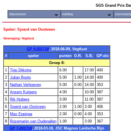
SGS Grand Prix Da
klassement
indeling
toernooist
Speler: Sjoerd van Oostveen
Vereniging: Vegtlust
GP 9-201718
, 2018-06-09, Vegtlust
#
speler
punten
O.R.
S.B.
GP-elo
Groep 8:
1
Tigo Dijkstra
6.00
17.00
400
2
Julian Boots
5.00
1.00
14.00
400
3
Nathan Verhoeven
5.00
0.00
14.00
353
4
Ansem Kuijpers
4.00
10.00
387
5
Rik Huibers
3.00
11.00
387
6
Sjoerd van Oostveen
2.00
1.00
3.00
406
7
Max Eppinga
2.00
0.00
4.00
353
8
Rozemarijn van Oudenallen
1.00
3.00
367
GP 7-201718
, 2018-03-18, JSC Magnus Leidsche Rijn