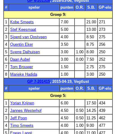
GP 6-201516
, 2016-03-06, Vegtlust
#
speler
punten
O.R.
S.B.
GP-elo
Groep 9:
1
Kobe Smeets
7.00
21.00
271
2
Stef Keesmaat
5.00
13.00
273
3
Sjoerd van Oostveen
4.00
8.50
275
4
Quentin Eker
3.50
8.75
256
5
Sverre Dalhuisen
3.00
1.00
8.00
250
6
Daan Aubel
3.00
0.00
7.50
252
7
Tom Brouwer
1.50
2.75
275
8
Marieke Hadida
1.00
3.00
250
GP 7-201415
, 2015-04-19, Vegtlust
#
speler
punten
O.R.
S.B.
GP-elo
Groep 5:
1
Yorian Krijnen
6.00
17.50
434
2
Jannes Westerhof
4.50
0.50
14.25
439
3
Jeff Poon
4.50
0.50
11.25
462
4
Timo Smeets
4.00
1.00
9.00
477
5
Eneas Lapré
4.00
0.00
11.00
427