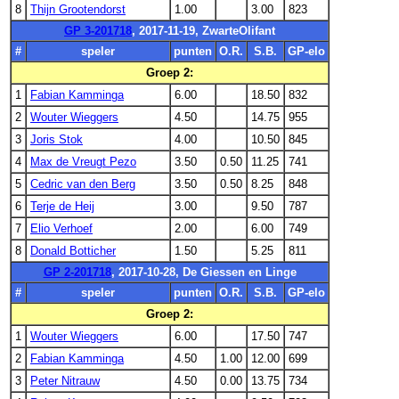
8
Thijn Grootendorst
1.00
3.00
823
GP 3-201718
, 2017-11-19, ZwarteOlifant
#
speler
punten
O.R.
S.B.
GP-elo
Groep 2:
1
Fabian Kamminga
6.00
18.50
832
2
Wouter Wieggers
4.50
14.75
955
3
Joris Stok
4.00
10.50
845
4
Max de Vreugt Pezo
3.50
0.50
11.25
741
5
Cedric van den Berg
3.50
0.50
8.25
848
6
Terje de Heij
3.00
9.50
787
7
Elio Verhoef
2.00
6.00
749
8
Donald Botticher
1.50
5.25
811
GP 2-201718
, 2017-10-28, De Giessen en Linge
#
speler
punten
O.R.
S.B.
GP-elo
Groep 2:
1
Wouter Wieggers
6.00
17.50
747
2
Fabian Kamminga
4.50
1.00
12.00
699
3
Peter Nitrauw
4.50
0.00
13.75
734