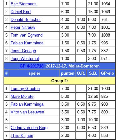
1
Eric Starmans
7.00
21.00
1064
2
Daniel Knol
6.00
15.00
1049
3
Donald Botticher
4.00
1.00
8.00
761
4
Peter Nitrauw
4.00
0.00
7.00
1031
5
Tom van Egmond
3.00
7.00
1088
6
Fabian Kamminga
1.50
0.50
1.75
995
7
Joost Gerlagh
1.50
0.50
1.75
832
8
Joep Westerhof
1.00
3.00
971
GP 4-201718
, 2017-12-17, Moira-Domtoren
#
speler
punten
O.R.
S.B.
GP-elo
Groep 2:
1
Tommy Grooten
7.00
21.00
1003
2
Mare Morote
5.00
12.50
925
3
Fabian Kamminga
3.50
0.50
9.75
903
4
Vitto van Leeuwen
3.50
0.50
7.75
800
5
3.00
1.00
10.00
6
Cedric van den Berg
3.00
0.00
6.50
839
7
Thijs Krijnen
2.00
4.00
858