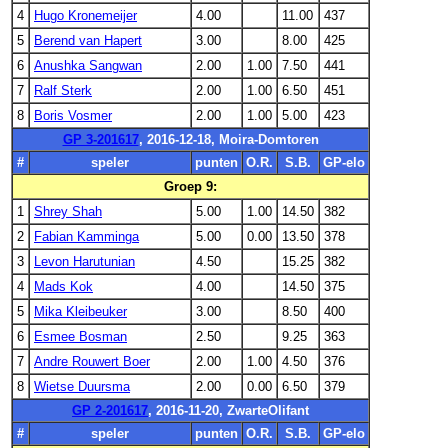
4
Hugo Kronemeijer
4.00
11.00
437
5
Berend van Hapert
3.00
8.00
425
6
Anushka Sangwan
2.00
1.00
7.50
441
7
Ralf Sterk
2.00
1.00
6.50
451
8
Boris Vosmer
2.00
1.00
5.00
423
GP 3-201617
, 2016-12-18, Moira-Domtoren
#
speler
punten
O.R.
S.B.
GP-elo
Groep 9:
1
Shrey Shah
5.00
1.00
14.50
382
2
Fabian Kamminga
5.00
0.00
13.50
378
3
Levon Harutunian
4.50
15.25
382
4
Mads Kok
4.00
14.50
375
5
Mika Kleibeuker
3.00
8.50
400
6
Esmee Bosman
2.50
9.25
363
7
Andre Rouwert Boer
2.00
1.00
4.50
376
8
Wietse Duursma
2.00
0.00
6.50
379
GP 2-201617
, 2016-11-20, ZwarteOlifant
#
speler
punten
O.R.
S.B.
GP-elo