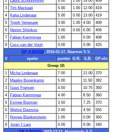
2
Laura Schoonhoven
5.00
2.00
14.00
409
3
Tim Mackaaij
5.00
1.00
12.00
419
4
Katja Lindenaar
5.00
0.00
13.00
419
5
Tsjerk Vergouwe
3.00
1.00
4.00
409
6
Nestor Shirokov
3.00
0.00
6.00
406
7
Fabian Kamminga
1.00
0.00
408
8
Coco van der Voort
0.00
0.00
425
GP 4-201516
, 2016-01-17, Baarnse S.V.
#
speler
punten
O.R.
S.B.
GP-elo
Groep 10:
1
Micha Lindenaar
7.00
21.00
370
2
Maaike Bonenkamp
5.00
11.50
382
3
Guus Fransen
4.50
10.75
350
4
Fabian Kamminga
4.00
8.50
360
5
Esmee Bosman
3.50
7.25
370
6
Wietse Duursma
3.00
4.50
555
7
Romee Blankensteijn
1.00
0.00
350
8
Joran 't Lam
0.00
0.00
340
GP 3-201516
, 2015-12-12, Hooglands S.G.