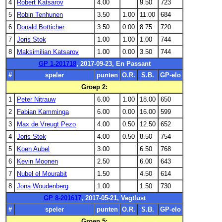
4
Robert Katsarov
4.00
9.50
723
5
Robin Tenhunen
3.50
1.00
11.00
684
6
Donald Botticher
3.50
0.00
8.75
720
7
Joris Stok
1.00
1.00
1.00
744
8
Maksimilian Katsarov
1.00
0.00
3.50
744
GP 1-201718
, 2017-09-23, En Passant
#
speler
punten
O.R.
S.B.
GP-elo
Groep 2:
1
Peter Nitrauw
6.00
1.00
18.00
650
2
Fabian Kamminga
6.00
0.00
16.00
599
3
Max de Vreugt Pezo
4.00
0.50
12.50
652
4
Joris Stok
4.00
0.50
8.50
754
5
Koen Aubel
3.00
6.50
768
6
Kevin Moonen
2.50
6.00
643
7
Nubel el Mourabit
1.50
4.50
614
8
Jona Woudenberg
1.00
1.50
730
GP 8-201617
, 2017-05-21, Vegtlust
#
speler
punten
O.R.
S.B.
GP-elo
Groep 5: