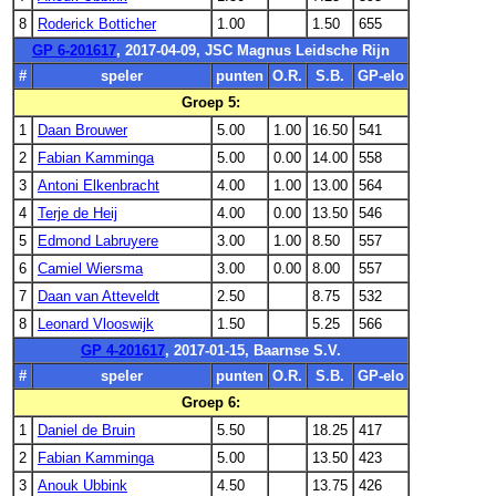
8
Roderick Botticher
1.00
1.50
655
GP 6-201617
, 2017-04-09, JSC Magnus Leidsche Rijn
#
speler
punten
O.R.
S.B.
GP-elo
Groep 5:
1
Daan Brouwer
5.00
1.00
16.50
541
2
Fabian Kamminga
5.00
0.00
14.00
558
3
Antoni Elkenbracht
4.00
1.00
13.00
564
4
Terje de Heij
4.00
0.00
13.50
546
5
Edmond Labruyere
3.00
1.00
8.50
557
6
Camiel Wiersma
3.00
0.00
8.00
557
7
Daan van Atteveldt
2.50
8.75
532
8
Leonard Vlooswijk
1.50
5.25
566
GP 4-201617
, 2017-01-15, Baarnse S.V.
#
speler
punten
O.R.
S.B.
GP-elo
Groep 6:
1
Daniel de Bruin
5.50
18.25
417
2
Fabian Kamminga
5.00
13.50
423
3
Anouk Ubbink
4.50
13.75
426