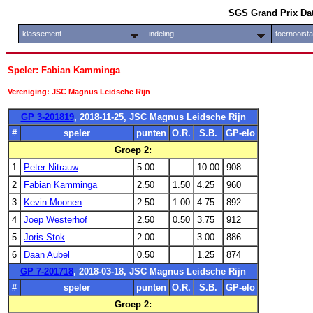
SGS Grand Prix Da
klassement
indeling
toernooist
Speler: Fabian Kamminga
Vereniging: JSC Magnus Leidsche Rijn
GP 3-201819
, 2018-11-25, JSC Magnus Leidsche Rijn
#
speler
punten
O.R.
S.B.
GP-elo
Groep 2:
1
Peter Nitrauw
5.00
10.00
908
2
Fabian Kamminga
2.50
1.50
4.25
960
3
Kevin Moonen
2.50
1.00
4.75
892
4
Joep Westerhof
2.50
0.50
3.75
912
5
Joris Stok
2.00
3.00
886
6
Daan Aubel
0.50
1.25
874
GP 7-201718
, 2018-03-18, JSC Magnus Leidsche Rijn
#
speler
punten
O.R.
S.B.
GP-elo
Groep 2: