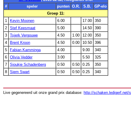
#
speler
punten
O.R.
S.B.
GP-elo
Groep 11:
1
Kevin Moonen
6.00
17.00
350
2
Stef Keesmaat
5.00
14.50
390
3
Tsjerk Vergouwe
4.50
1.00
12.00
350
4
Brent Kroon
4.50
0.00
10.50
396
5
Fabian Kamminga
4.00
9.00
340
6
Olivia Vedder
3.00
5.50
325
7
Sjoukje Schadenberg
0.50
0.50
0.25
350
8
Siem Swart
0.50
0.50
0.25
340
Live gegenereerd uit onze grand prix database:
http://schaken.ledigerf.net/