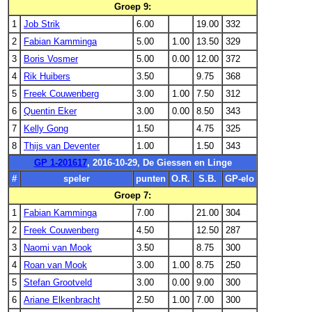
Groep 9:
1
Job Strik
6.00
19.00
332
2
Fabian Kamminga
5.00
1.00
13.50
329
3
Boris Vosmer
5.00
0.00
12.00
372
4
Rik Huibers
3.50
9.75
368
5
Freek Couwenberg
3.00
1.00
7.50
312
6
Quentin Eker
3.00
0.00
8.50
343
7
Kelly Gong
1.50
4.75
325
8
Thijs van Deventer
1.00
1.50
343
GP 1-201617
, 2016-10-29, De Giessen en Linge
#
speler
punten
O.R.
S.B.
GP-elo
Groep 7:
1
Fabian Kamminga
7.00
21.00
304
2
Freek Couwenberg
4.50
12.50
287
3
Naomi van Mook
3.50
8.75
300
4
Roan van Mook
3.00
1.00
8.75
250
5
Stefan Grootveld
3.00
0.00
9.00
300
6
Ariane Elkenbracht
2.50
1.00
7.00
300