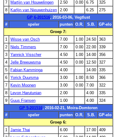
7
Martijn van Houwelingen
2.50
0.00
6.75
325
8
Karlijn van Nieuwenhuizen
2.00
6.25
275
GP 6-201516
, 2016-03-06, Vegtlust
#
speler
punten
O.R.
S.B.
GP-elo
Groep 7:
1
Wisse van Osch
7.00
1.00
24.50
363
2
Niels Timmers
7.00
0.00
22.00
339
3
Yannick Visscher
4.50
1.00
14.00
356
4
Jelle Breeuwsma
4.50
0.00
12.50
327
5
Fabian Kamminga
4.00
14.00
335
6
Yorick Duursma
3.00
1.00
8.50
366
7
Kevin Moonen
3.00
0.00
7.00
322
8
Levon Harutunian
2.00
4.00
335
9
Guus Fransen
1.00
4.00
324
GP 5-201516
, 2016-02-21, Moira-Domtoren
#
speler
punten
O.R.
S.B.
GP-elo
Groep 6:
1
Jamie Thai
6.00
17.00
409