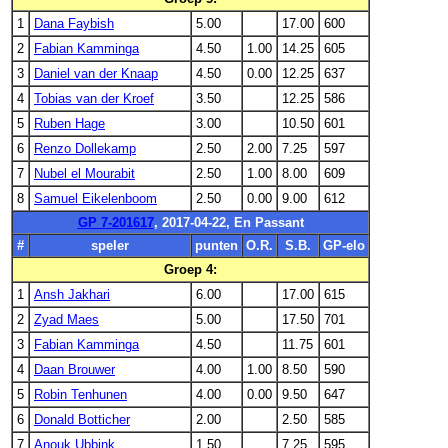
1
Dana Faybish
5.00
17.00
600
2
Fabian Kamminga
4.50
1.00
14.25
605
3
Daniel van der Knaap
4.50
0.00
12.25
637
4
Tobias van der Kroef
3.50
12.25
586
5
Ruben Hage
3.00
10.50
601
6
Renzo Dollekamp
2.50
2.00
7.25
597
7
Nubel el Mourabit
2.50
1.00
8.00
609
8
Samuel Eikelenboom
2.50
0.00
9.00
612
GP 7-201617
, 2017-04-22, En Passant
#
speler
punten
O.R.
S.B.
GP-elo
Groep 4:
1
Ansh Jakhari
6.00
17.00
615
2
Zyad Maes
5.00
17.50
701
3
Fabian Kamminga
4.50
11.75
601
4
Daan Brouwer
4.00
1.00
8.50
590
5
Robin Tenhunen
4.00
0.00
9.50
647
6
Donald Botticher
2.00
2.50
585
7
Anouk Ubbink
1.50
7.25
595