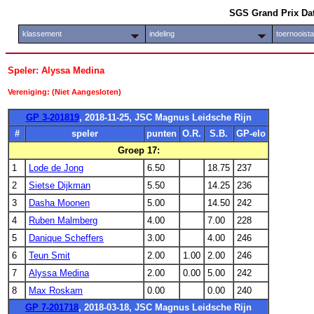
SGS Grand Prix Da
klassement
indeling
toernooist
Speler: Alyssa Medina
Vereniging: (Niet Aangesloten)
GP 3-201819
, 2018-11-25, JSC Magnus Leidsche Rijn
#
speler
punten
O.R.
S.B.
GP-elo
Groep 17:
1
Lode de Jong
6.50
18.75
237
2
Sietse Dijkman
5.50
14.25
236
3
Dasha Moonen
5.00
14.50
242
4
Ruben Malmberg
4.00
7.00
228
5
Danique Scheffers
3.00
4.00
246
6
Teun Smit
2.00
1.00
2.00
246
7
Alyssa Medina
2.00
0.00
5.00
242
8
Max Roskam
0.00
0.00
240
GP 7-201718
, 2018-03-18, JSC Magnus Leidsche Rijn