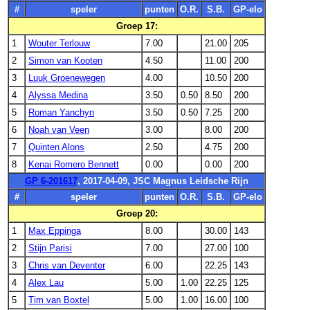
#
speler
punten
O.R.
S.B.
GP-elo
Groep 17:
1
Wouter Terlouw
7.00
21.00
205
2
Simon van Kooten
4.50
11.00
200
3
Luuk Groenewegen
4.00
10.50
200
4
Alyssa Medina
3.50
0.50
8.50
200
5
Roman Yanchyn
3.50
0.50
7.25
200
6
Noah van Veen
3.00
8.00
200
7
Quinten Alons
2.50
4.75
200
8
Kenai Romero Bennett
0.00
0.00
200
GP 6-201617
, 2017-04-09, JSC Magnus Leidsche Rijn
#
speler
punten
O.R.
S.B.
GP-elo
Groep 20:
1
Max Eppinga
8.00
30.00
143
2
Stijn Parisi
7.00
27.00
100
3
Chris van Deventer
6.00
22.25
143
4
Alex Lau
5.00
1.00
22.25
125
5
Tim van Boxtel
5.00
1.00
16.00
100