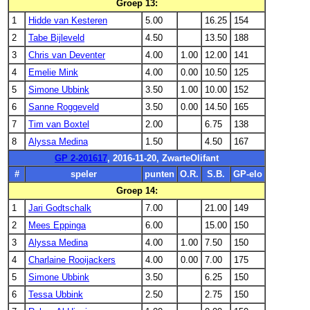
Groep 13:
1
Hidde van Kesteren
5.00
16.25
154
2
Tabe Bijleveld
4.50
13.50
188
3
Chris van Deventer
4.00
1.00
12.00
141
4
Emelie Mink
4.00
0.00
10.50
125
5
Simone Ubbink
3.50
1.00
10.00
152
6
Sanne Roggeveld
3.50
0.00
14.50
165
7
Tim van Boxtel
2.00
6.75
138
8
Alyssa Medina
1.50
4.50
167
GP 2-201617
, 2016-11-20, ZwarteOlifant
#
speler
punten
O.R.
S.B.
GP-elo
Groep 14:
1
Jari Godtschalk
7.00
21.00
149
2
Mees Eppinga
6.00
15.00
150
3
Alyssa Medina
4.00
1.00
7.50
150
4
Charlaine Rooijackers
4.00
0.00
7.00
175
5
Simone Ubbink
3.50
6.25
150
6
Tessa Ubbink
2.50
2.75
150