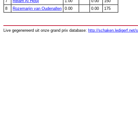
7
Relam Al Hjouj
1.00
0.00
150
8
Rozemarijn van Oudenallen
0.00
0.00
175
Live gegenereerd uit onze grand prix database:
http://schaken.ledigerf.net/