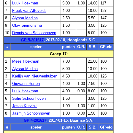
6
Luuk Hoekman
5.00
1.00
14.00
117
7
Freek van Atteveldt
4.00
10.00
137
8
Alyssa Medina
2.50
5.50
147
9
Olav Siemonsma
1.50
3.50
125
10
Dennis van Schoonhoven
1.00
5.00
100
GP 5-201617
, 2017-02-18, Hooglands S.G.
#
speler
punten
O.R.
S.B.
GP-elo
Groep 17:
1
Mees Hoekman
7.00
21.00
100
2
Alyssa Medina
5.00
13.00
100
3
Karlijn van Nieuwenhuizen
4.50
10.00
125
4
Giovanni Horton
4.00
1.00
7.50
100
5
Luuk Hoekman
4.00
0.00
8.00
100
6
Sofie Schoonhoven
1.50
3.50
125
7
Jason Kurvink
1.00
1.00
1.00
100
8
Jasmijn Schoonhoven
1.00
0.00
1.50
100
GP 4-201617
, 2017-01-15, Baarnse S.V.
#
speler
punten
O.R.
S.B.
GP-elo