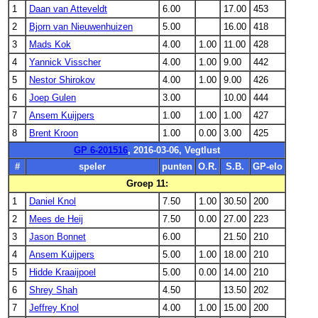
1
Daan van Atteveldt
6.00
17.00
453
2
Bjorn van Nieuwenhuizen
5.00
16.00
418
3
Mads Kok
4.00
1.00
11.00
428
4
Yannick Visscher
4.00
1.00
9.00
442
5
Nestor Shirokov
4.00
1.00
9.00
426
6
Joep Gulen
3.00
10.00
444
7
Ansem Kuijpers
1.00
1.00
1.00
427
8
Brent Kroon
1.00
0.00
3.00
425
GP 6-201516
, 2016-03-06, Vegtlust
#
speler
punten
O.R.
S.B.
GP-elo
Groep 11:
1
Daniel Knol
7.50
1.00
30.50
200
2
Mees de Heij
7.50
0.00
27.00
223
3
Jason Bonnet
6.00
21.50
210
4
Ansem Kuijpers
5.00
1.00
18.00
210
5
Hidde Kraaijpoel
5.00
0.00
14.00
210
6
Shrey Shah
4.50
13.50
202
7
Jeffrey Knol
4.00
1.00
15.00
200