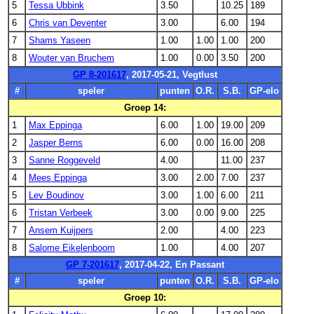
5
Tessa Ubbink
3.50
10.25
189
6
Chris van Deventer
3.00
6.00
194
7
Shams Yaseen
1.00
1.00
1.00
200
8
Wouter van Bruchem
1.00
0.00
3.50
200
GP 8-201617
, 2017-05-21, Vegtlust
#
speler
punten
O.R.
S.B.
GP-elo
Groep 14:
1
Max Eppinga
6.00
1.00
19.00
209
2
Jasper Berns
6.00
0.00
16.00
208
3
Sanne Roggeveld
4.00
11.00
237
4
Mees Eppinga
3.00
2.00
7.00
237
5
Lev Boudinov
3.00
1.00
6.00
211
6
Tristan Verbeek
3.00
0.00
9.00
225
7
Ansem Kuijpers
2.00
4.00
223
8
Salome Eikelenboom
1.00
4.00
207
GP 7-201617
, 2017-04-22, En Passant
#
speler
punten
O.R.
S.B.
GP-elo
Groep 10: