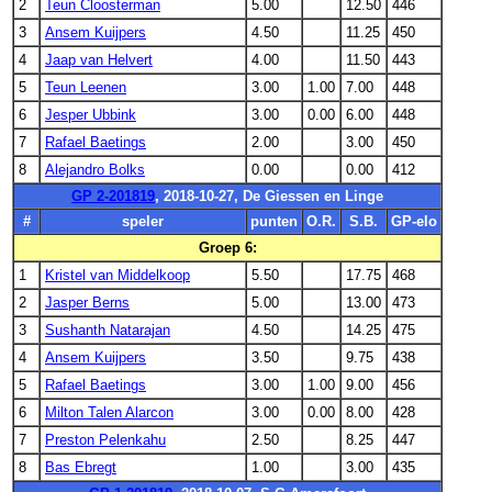
2
Teun Cloosterman
5.00
12.50
446
3
Ansem Kuijpers
4.50
11.25
450
4
Jaap van Helvert
4.00
11.50
443
5
Teun Leenen
3.00
1.00
7.00
448
6
Jesper Ubbink
3.00
0.00
6.00
448
7
Rafael Baetings
2.00
3.00
450
8
Alejandro Bolks
0.00
0.00
412
GP 2-201819
, 2018-10-27, De Giessen en Linge
#
speler
punten
O.R.
S.B.
GP-elo
Groep 6:
1
Kristel van Middelkoop
5.50
17.75
468
2
Jasper Berns
5.00
13.00
473
3
Sushanth Natarajan
4.50
14.25
475
4
Ansem Kuijpers
3.50
9.75
438
5
Rafael Baetings
3.00
1.00
9.00
456
6
Milton Talen Alarcon
3.00
0.00
8.00
428
7
Preston Pelenkahu
2.50
8.25
447
8
Bas Ebregt
1.00
3.00
435