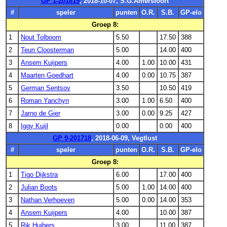
GP 1-201819
, 2018-10-07, S.G.Amersfoort
#
speler
punten
O.R.
S.B.
GP-elo
Groep 8:
1
Nout Tolboom
5.50
17.50
388
2
Teun Cloosterman
5.00
14.00
400
3
Ansem Kuijpers
4.00
1.00
10.00
431
4
Maarten Goedhart
4.00
0.00
10.75
387
5
German Sentsov
3.50
10.50
419
6
Roman Yanchyn
3.00
1.00
6.50
400
7
Jarno de Gier
3.00
0.00
9.25
427
8
Iggy Kuijl
0.00
0.00
400
GP 9-201718
, 2018-06-09, Vegtlust
#
speler
punten
O.R.
S.B.
GP-elo
Groep 8:
1
Tigo Dijkstra
6.00
17.00
400
2
Julian Boots
5.00
1.00
14.00
400
3
Nathan Verhoeven
5.00
0.00
14.00
353
4
Ansem Kuijpers
4.00
10.00
387
5
Rik Huibers
3.00
11.00
387