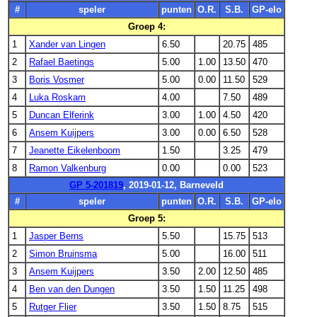
#
speler
punten
O.R.
S.B.
GP-elo
Groep 4:
1
Xander van Lingen
6.50
20.75
485
2
Rafael Baetings
5.00
1.00
13.50
470
3
Boris Vosmer
5.00
0.00
11.50
529
4
Luka Roskam
4.00
7.50
489
5
Duncan Elferink
3.00
1.00
4.50
420
6
Ansem Kuijpers
3.00
0.00
6.50
528
7
Jeanette Eikelenboom
1.50
3.25
479
8
Ramon Valkenburg
0.00
0.00
523
GP 5-201819
, 2019-01-12, Barneveld
#
speler
punten
O.R.
S.B.
GP-elo
Groep 5:
1
Jasper Berns
5.50
15.75
513
2
Simon Bruinsma
5.00
16.00
511
3
Ansem Kuijpers
3.50
2.00
12.50
485
4
Ben van den Dungen
3.50
1.50
11.25
498
5
Rutger Flier
3.50
1.50
8.75
515