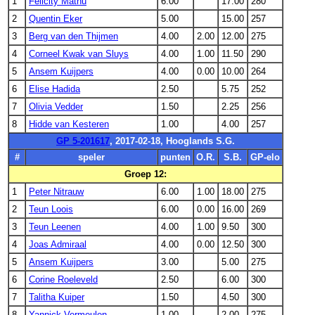
1
Felicity Mathu
6.00
17.00
280
2
Quentin Eker
5.00
15.00
257
3
Berg van den Thijmen
4.00
2.00
12.00
275
4
Corneel Kwak van Sluys
4.00
1.00
11.50
290
5
Ansem Kuijpers
4.00
0.00
10.00
264
6
Elise Hadida
2.50
5.75
252
7
Olivia Vedder
1.50
2.25
256
8
Hidde van Kesteren
1.00
4.00
257
GP 5-201617
, 2017-02-18, Hooglands S.G.
#
speler
punten
O.R.
S.B.
GP-elo
Groep 12:
1
Peter Nitrauw
6.00
1.00
18.00
275
2
Teun Loois
6.00
0.00
16.00
269
3
Teun Leenen
4.00
1.00
9.50
300
4
Joas Admiraal
4.00
0.00
12.50
300
5
Ansem Kuijpers
3.00
5.00
275
6
Corine Roeleveld
2.50
6.00
300
7
Talitha Kuiper
1.50
4.50
300
8
Yannick Vermeulen
1.00
2.00
275