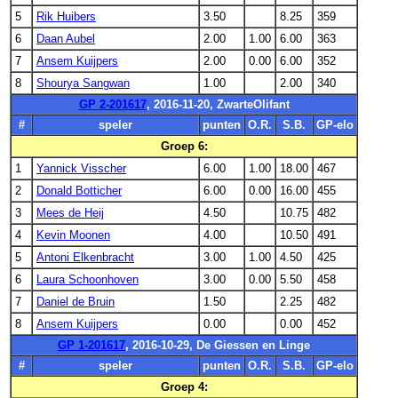
5
Rik Huibers
3.50
8.25
359
6
Daan Aubel
2.00
1.00
6.00
363
7
Ansem Kuijpers
2.00
0.00
6.00
352
8
Shourya Sangwan
1.00
2.00
340
GP 2-201617
, 2016-11-20, ZwarteOlifant
#
speler
punten
O.R.
S.B.
GP-elo
Groep 6:
1
Yannick Visscher
6.00
1.00
18.00
467
2
Donald Botticher
6.00
0.00
16.00
455
3
Mees de Heij
4.50
10.75
482
4
Kevin Moonen
4.00
10.50
491
5
Antoni Elkenbracht
3.00
1.00
4.50
425
6
Laura Schoonhoven
3.00
0.00
5.50
458
7
Daniel de Bruin
1.50
2.25
482
8
Ansem Kuijpers
0.00
0.00
452
GP 1-201617
, 2016-10-29, De Giessen en Linge
#
speler
punten
O.R.
S.B.
GP-elo
Groep 4: