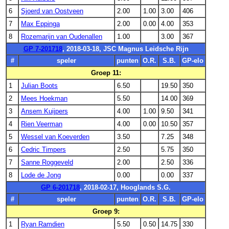
6
Sjoerd van Oostveen
2.00
1.00
3.00
406
7
Max Eppinga
2.00
0.00
4.00
353
8
Rozemarijn van Oudenallen
1.00
3.00
367
GP 7-201718
, 2018-03-18, JSC Magnus Leidsche Rijn
#
speler
punten
O.R.
S.B.
GP-elo
Groep 11:
1
Julian Boots
6.50
19.50
350
2
Mees Hoekman
5.50
14.00
369
3
Ansem Kuijpers
4.00
1.00
9.50
341
4
Rien Veerman
4.00
0.00
10.50
357
5
Wessel van Koeverden
3.50
7.25
348
6
Cedric Timpers
2.50
5.75
350
7
Sanne Roggeveld
2.00
2.50
336
8
Lode de Jong
0.00
0.00
337
GP 6-201718
, 2018-02-17, Hooglands S.G.
#
speler
punten
O.R.
S.B.
GP-elo
Groep 9:
1
Ryan Ramdien
5.50
0.50
14.75
330