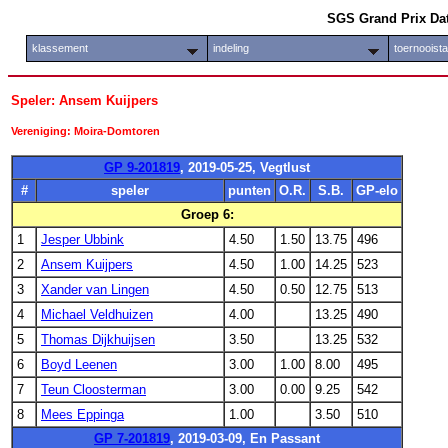
SGS Grand Prix Da
klassement
indeling
toernooist
Speler: Ansem Kuijpers
Vereniging: Moira-Domtoren
GP 9-201819
, 2019-05-25, Vegtlust
#
speler
punten
O.R.
S.B.
GP-elo
Groep 6:
1
Jesper Ubbink
4.50
1.50
13.75
496
2
Ansem Kuijpers
4.50
1.00
14.25
523
3
Xander van Lingen
4.50
0.50
12.75
513
4
Michael Veldhuizen
4.00
13.25
490
5
Thomas Dijkhuijsen
3.50
13.25
532
6
Boyd Leenen
3.00
1.00
8.00
495
7
Teun Cloosterman
3.00
0.00
9.25
542
8
Mees Eppinga
1.00
3.50
510
GP 7-201819
, 2019-03-09, En Passant