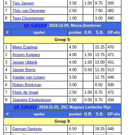
6
Ties Jansen
3.50
1.00
9.75
505
7
Thijs van Deventer
2.50
7.50
482
8
Teun Cloosterman
1.00
3.00
490
GP 4-201819
, 2018-12-09, Moira-Domtoren
#
speler
punten
O.R.
S.B.
GP-elo
Groep 5:
1
Mees Eppinga
4.50
15.25
470
2
Ansem Kuijpers
4.00
1.50
13.75
471
3
Jesper Ubbink
4.00
1.00
13.00
431
4
Jasper Berns
4.00
0.50
12.25
513
5
Xander van Lingen
3.50
12.75
446
6
Ruben Brinkman
3.00
8.50
500
7
Floris de Vogel
2.50
1.00
8.75
472
8
Jeanette Eikelenboom
2.50
0.00
9.75
434
GP 3-201819
, 2018-11-25, JSC Magnus Leidsche Rijn
#
speler
punten
O.R.
S.B.
GP-elo
Groep 9:
1
German Sentsov
6.50
19.25
446