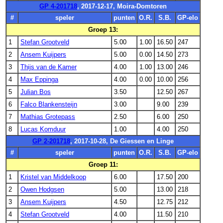
GP 4-201718
, 2017-12-17, Moira-Domtoren
#
speler
punten
O.R.
S.B.
GP-elo
Groep 13:
1
Stefan Grootveld
5.00
1.00
16.50
247
2
Ansem Kuijpers
5.00
0.00
14.50
273
3
Thijs van de Kamer
4.00
1.00
13.00
246
4
Max Eppinga
4.00
0.00
10.00
256
5
Julian Bos
3.50
12.50
267
6
Falco Blankensteijn
3.00
9.00
239
7
Mathias Grotepass
2.50
6.00
250
8
Lucas Komduur
1.00
4.00
250
GP 2-201718
, 2017-10-28, De Giessen en Linge
#
speler
punten
O.R.
S.B.
GP-elo
Groep 11:
1
Kristel van Middelkoop
6.00
17.50
200
2
Owen Hodgsen
5.00
13.00
218
3
Ansem Kuijpers
4.50
12.75
212
4
Stefan Grootveld
4.00
11.50
210