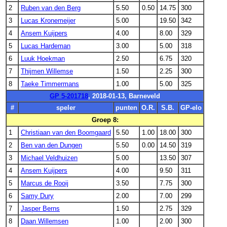
2
Ruben van den Berg
5.50
0.50
14.75
300
3
Lucas Kronemeijer
5.00
19.50
342
4
Ansem Kuijpers
4.00
8.00
329
5
Lucas Hardeman
3.00
5.00
318
6
Luuk Hoekman
2.50
6.75
320
7
Thijmen Willemse
1.50
2.25
300
8
Taeke Timmermans
1.00
5.00
325
GP 5-201718
, 2018-01-13, Barneveld
#
speler
punten
O.R.
S.B.
GP-elo
Groep 8:
1
Christiaan van den Boomgaard
5.50
1.00
18.00
300
2
Ben van den Dungen
5.50
0.00
14.50
319
3
Michael Veldhuizen
5.00
13.50
307
4
Ansem Kuijpers
4.00
9.50
311
5
Marcus de Rooij
3.50
7.75
300
6
Samy Dury
2.00
7.00
299
7
Jasper Berns
1.50
2.75
329
8
Daan Willemsen
1.00
2.00
300