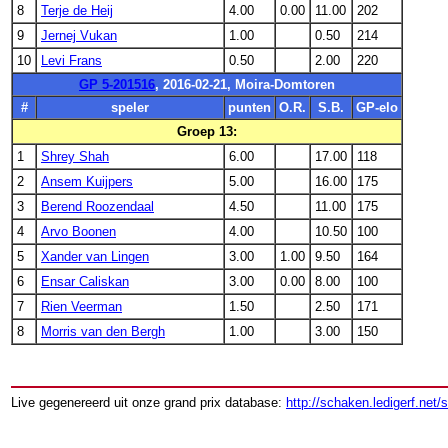
8
Terje de Heij
4.00
0.00
11.00
202
9
Jernej Vukan
1.00
0.50
214
10
Levi Frans
0.50
2.00
220
GP 5-201516
, 2016-02-21, Moira-Domtoren
#
speler
punten
O.R.
S.B.
GP-elo
Groep 13:
1
Shrey Shah
6.00
17.00
118
2
Ansem Kuijpers
5.00
16.00
175
3
Berend Roozendaal
4.50
11.00
175
4
Arvo Boonen
4.00
10.50
100
5
Xander van Lingen
3.00
1.00
9.50
164
6
Ensar Caliskan
3.00
0.00
8.00
100
7
Rien Veerman
1.50
2.50
171
8
Morris van den Bergh
1.00
3.00
150
Live gegenereerd uit onze grand prix database:
http://schaken.ledigerf.net/