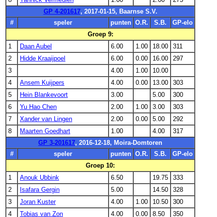
GP 4-201617
, 2017-01-15, Baarnse S.V.
#
speler
punten
O.R.
S.B.
GP-elo
Groep 9:
1
Daan Aubel
6.00
1.00
18.00
311
2
Hidde Kraaijpoel
6.00
0.00
16.00
297
3
4.00
1.00
10.00
4
Ansem Kuijpers
4.00
0.00
13.00
303
5
Hein Blankevoort
3.00
5.00
300
6
Yu Hao Chen
2.00
1.00
3.00
303
7
Xander van Lingen
2.00
0.00
5.00
292
8
Maarten Goedhart
1.00
4.00
317
GP 3-201617
, 2016-12-18, Moira-Domtoren
#
speler
punten
O.R.
S.B.
GP-elo
Groep 10:
1
Anouk Ubbink
6.50
19.75
333
2
Isafara Gergin
5.00
14.50
328
3
Joran Kuster
4.00
1.00
10.50
300
4
Tobias van Zon
4.00
0.00
8.50
350