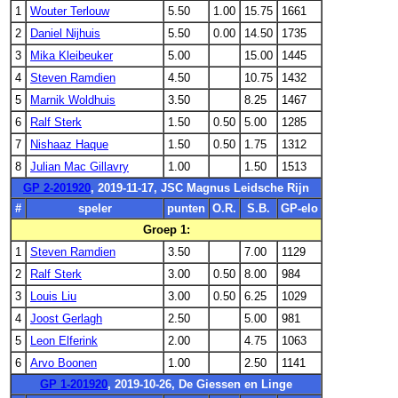
1
Wouter Terlouw
5.50
1.00
15.75
1661
2
Daniel Nijhuis
5.50
0.00
14.50
1735
3
Mika Kleibeuker
5.00
15.00
1445
4
Steven Ramdien
4.50
10.75
1432
5
Marnik Woldhuis
3.50
8.25
1467
6
Ralf Sterk
1.50
0.50
5.00
1285
7
Nishaaz Haque
1.50
0.50
1.75
1312
8
Julian Mac Gillavry
1.00
1.50
1513
GP 2-201920
, 2019-11-17, JSC Magnus Leidsche Rijn
#
speler
punten
O.R.
S.B.
GP-elo
Groep 1:
1
Steven Ramdien
3.50
7.00
1129
2
Ralf Sterk
3.00
0.50
8.00
984
3
Louis Liu
3.00
0.50
6.25
1029
4
Joost Gerlagh
2.50
5.00
981
5
Leon Elferink
2.00
4.75
1063
6
Arvo Boonen
1.00
2.50
1141
GP 1-201920
, 2019-10-26, De Giessen en Linge