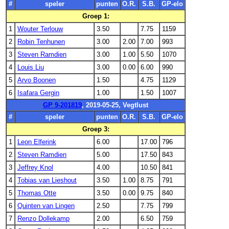
#
speler
punten
O.R.
S.B.
GP-elo
Groep 1:
1
Wouter Terlouw
3.50
7.75
1159
2
Robin Tenhunen
3.00
2.00
7.00
993
3
Steven Ramdien
3.00
1.00
5.50
1070
4
Louis Liu
3.00
0.00
6.00
990
5
Arvo Boonen
1.50
4.75
1129
6
Isafara Gergin
1.00
1.50
1007
GP 9-201819
, 2019-05-25, Vegtlust
#
speler
punten
O.R.
S.B.
GP-elo
Groep 3:
1
Leon Elferink
6.00
17.00
796
2
Steven Ramdien
5.00
17.50
843
3
Jeffrey Knol
4.00
10.50
841
4
Tobias van Lieshout
3.50
1.00
8.75
791
5
Thomas Otte
3.50
0.00
9.75
840
6
Quinten van Lingen
2.50
7.75
799
7
Renzo Dollekamp
2.00
6.50
759