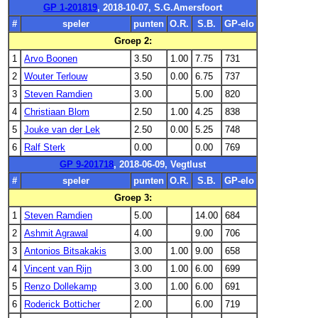
GP 1-201819
, 2018-10-07, S.G.Amersfoort
#
speler
punten
O.R.
S.B.
GP-elo
Groep 2:
1
Arvo Boonen
3.50
1.00
7.75
731
2
Wouter Terlouw
3.50
0.00
6.75
737
3
Steven Ramdien
3.00
5.00
820
4
Christiaan Blom
2.50
1.00
4.25
838
5
Jouke van der Lek
2.50
0.00
5.25
748
6
Ralf Sterk
0.00
0.00
769
GP 9-201718
, 2018-06-09, Vegtlust
#
speler
punten
O.R.
S.B.
GP-elo
Groep 3:
1
Steven Ramdien
5.00
14.00
684
2
Ashmit Agrawal
4.00
9.00
706
3
Antonios Bitsakakis
3.00
1.00
9.00
658
4
Vincent van Rijn
3.00
1.00
6.00
699
5
Renzo Dollekamp
3.00
1.00
6.00
691
6
Roderick Botticher
2.00
6.00
719