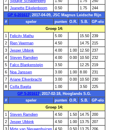
7
Sjoukje Schadenberg
1.50
1.75
250
8
Jeanette Eikelenboom
0.50
1.75
244
GP 6-201617
, 2017-04-09, JSC Magnus Leidsche Rijn
#
speler
punten
O.R.
S.B.
GP-elo
Groep 14:
1
Felicity Mathu
5.00
15.50
239
2
Rien Veerman
4.50
14.75
215
3
Jesper Ubbink
4.00
1.00
12.50
237
4
Steven Ramdien
4.00
0.00
10.50
232
5
Falco Blankensteijn
3.50
12.25
219
6
Noa Janssen
3.00
1.00
8.00
231
7
Ariane Elkenbracht
3.00
0.00
10.50
230
8
Csilla Bagita
1.00
3.50
225
GP 5-201617
, 2017-02-18, Hooglands S.G.
#
speler
punten
O.R.
S.B.
GP-elo
Groep 14:
1
Steven Ramdien
4.50
1.50
14.75
200
2
Jesper Ubbink
4.50
1.00
13.75
207
3
Mirte van Nieuwenhuizen
4.50
0.50
13.75
206