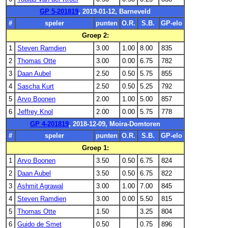
GP 5-201819
, 2019-01-12, Barneveld
#
speler
punten
O.R.
S.B.
GP-elo
Groep 2:
1
Steven Ramdien
3.00
1.00
8.00
835
2
Thomas Otte
3.00
0.00
6.75
782
3
Daan Aubel
2.50
0.50
5.75
855
4
Sascha Kurt
2.50
0.50
5.25
792
5
Arvo Boonen
2.00
1.00
5.00
857
6
Jeffrey Knol
2.00
0.00
5.75
778
GP 4-201819
, 2018-12-09, Moira-Domtoren
#
speler
punten
O.R.
S.B.
GP-elo
Groep 1:
1
Arvo Boonen
3.50
0.50
6.75
824
2
Daan Aubel
3.50
0.50
6.75
822
3
Ashmit Agrawal
3.00
1.00
7.00
845
4
Steven Ramdien
3.00
0.00
5.50
815
5
Thomas Otte
1.50
3.25
804
6
Guido de Smet
0.50
0.75
896