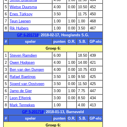
5
Wietse Duursma
4.00
0.00
10.50
452
6
Enes Türksoy
3.50
11.75
450
7
Teun Leenen
1.00
1.00
1.00
468
8
Rik Huibers
1.00
0.00
3.50
467
GP 6-201718
, 2018-02-17, Hooglands S.G.
#
speler
punten
O.R.
S.B.
GP-elo
Groep 6:
1
Steven Ramdien
6.00
18.50
439
2
Owen Hodgsen
4.00
1.00
14.00
421
3
Ben van den Dungen
4.00
0.00
10.75
433
4
Rafael Baetings
3.50
1.00
9.50
425
5
Sjoerd van Oostveen
3.50
0.00
11.50
425
6
Jarno de Gier
3.00
1.00
7.75
447
7
Leon Elferink
3.00
0.00
8.50
434
8
Mark Tennekes
1.00
4.00
413
GP 5-201718
, 2018-01-13, Barneveld
#
speler
punten
O.R.
S.B.
GP-elo
Groep 6: