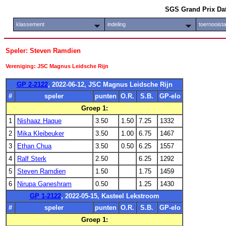
SGS Grand Prix Da
klassement
indeling
toernooist
Speler: Steven Ramdien
Vereniging: JSC Magnus Leidsche Rijn
GP 2-2122
, 2022-06-12, JSC Magnus Leidsche Rijn
#
speler
punten
O.R.
S.B.
GP-elo
Groep 1:
1
Nishaaz Haque
3.50
1.50
7.25
1332
2
Mika Kleibeuker
3.50
1.00
6.75
1467
3
Ethan Chua
3.50
0.50
6.25
1557
4
Ralf Sterk
2.50
6.25
1292
5
Steven Ramdien
1.50
1.75
1459
6
Nirupa Ganeshram
0.50
1.25
1430
GP 1-2122
, 2022-05-15, Kasteel Lekstroom
#
speler
punten
O.R.
S.B.
GP-elo
Groep 1: