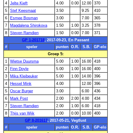
4
Jelte Kieft
4.00
0.00
12.00
370
5
Stef Keesmaat
3.50
9.25
410
6
Esmee Bosman
3.00
7.00
365
7
Magdalena Shirokova
1.50
1.00
3.25
378
8
Steven Ramdien
1.50
0.00
7.00
371
GP 1-201718
, 2017-09-23, En Passant
#
speler
punten
O.R.
S.B.
GP-elo
Groep 5:
1
Wietse Duursma
5.00
1.00
16.00
418
2
Finn Doyle
5.00
1.00
16.00
400
3
Mika Kleibeuker
5.00
1.00
14.00
396
4
Hessel Mink
4.00
12.00
396
5
Oscar Burger
3.00
6.00
436
6
Mark Post
2.00
2.00
4.00
434
7
Steven Ramdien
2.00
1.00
6.00
418
8
Thijs van Wijk
2.00
0.00
10.00
400
GP 8-201617
, 2017-05-21, Vegtlust
#
speler
punten
O.R.
S.B.
GP-elo