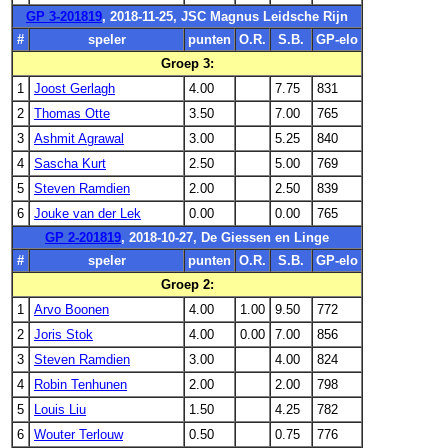
GP 3-201819
, 2018-11-25, JSC Magnus Leidsche Rijn
#
speler
punten
O.R.
S.B.
GP-elo
Groep 3:
1
Joost Gerlagh
4.00
7.75
831
2
Thomas Otte
3.50
7.00
765
3
Ashmit Agrawal
3.00
5.25
840
4
Sascha Kurt
2.50
5.00
769
5
Steven Ramdien
2.00
2.50
839
6
Jouke van der Lek
0.00
0.00
765
GP 2-201819
, 2018-10-27, De Giessen en Linge
#
speler
punten
O.R.
S.B.
GP-elo
Groep 2:
1
Arvo Boonen
4.00
1.00
9.50
772
2
Joris Stok
4.00
0.00
7.00
856
3
Steven Ramdien
3.00
4.00
824
4
Robin Tenhunen
2.00
2.00
798
5
Louis Liu
1.50
4.25
782
6
Wouter Terlouw
0.50
0.75
776