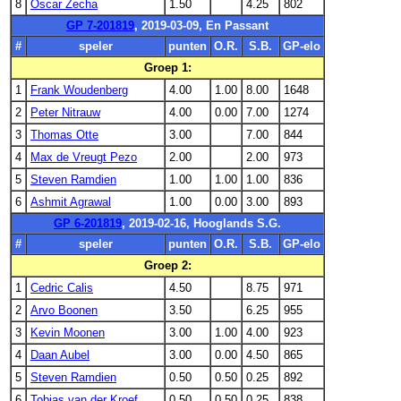
8
Oscar Zecha
1.50
4.25
802
GP 7-201819
, 2019-03-09, En Passant
#
speler
punten
O.R.
S.B.
GP-elo
Groep 1:
1
Frank Woudenberg
4.00
1.00
8.00
1648
2
Peter Nitrauw
4.00
0.00
7.00
1274
3
Thomas Otte
3.00
7.00
844
4
Max de Vreugt Pezo
2.00
2.00
973
5
Steven Ramdien
1.00
1.00
1.00
836
6
Ashmit Agrawal
1.00
0.00
3.00
893
GP 6-201819
, 2019-02-16, Hooglands S.G.
#
speler
punten
O.R.
S.B.
GP-elo
Groep 2:
1
Cedric Calis
4.50
8.75
971
2
Arvo Boonen
3.50
6.25
955
3
Kevin Moonen
3.00
1.00
4.00
923
4
Daan Aubel
3.00
0.00
4.50
865
5
Steven Ramdien
0.50
0.50
0.25
892
6
Tobias van der Kroef
0.50
0.50
0.25
838