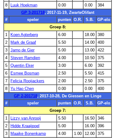
8
Luuk Hoekman
0.00
0.00
384
GP 3-201718
, 2017-11-19, ZwarteOlifant
#
speler
punten
O.R.
S.B.
GP-elo
Groep 8:
1
Koen Agterberg
6.00
18.00
380
2
Mark de Graaf
5.50
14.00
400
3
Jarno de Gier
5.00
13.00
422
4
Steven Ramdien
4.00
10.50
375
5
Quentin Eker
3.00
6.00
392
6
Esmee Bosman
2.50
5.50
415
7
Felicia Rooijackers
2.00
2.50
375
8
Yu Hao Chen
0.00
0.00
400
GP 2-201718
, 2017-10-28, De Giessen en Linge
#
speler
punten
O.R.
S.B.
GP-elo
Groep 7:
1
Lizzy van Anrooij
5.50
16.50
346
2
Hidde Kraaijpoel
5.00
16.00
396
3
Maaike Bonenkamp
4.00
1.00
12.00
375