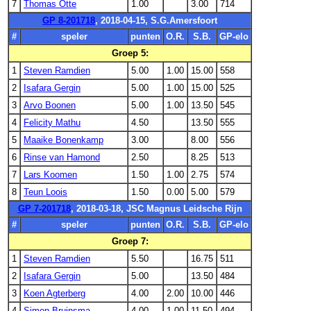
7
Thomas Otte
1.00
3.00
714
GP 8-201718
, 2018-04-15, S.G.Amersfoort
#
speler
punten
O.R.
S.B.
GP-elo
Groep 5:
1
Steven Ramdien
5.00
1.00
15.00
558
2
Isafara Gergin
5.00
1.00
15.00
525
3
Arvo Boonen
5.00
1.00
13.50
545
4
Felicity Mathu
4.50
13.50
555
5
Maaike Bonenkamp
3.00
8.00
556
6
Rinse van Hamond
2.50
8.25
513
7
Lars Koomen
1.50
1.00
2.75
574
8
Teun Loois
1.50
0.00
5.00
579
GP 7-201718
, 2018-03-18, JSC Magnus Leidsche Rijn
#
speler
punten
O.R.
S.B.
GP-elo
Groep 7:
1
Steven Ramdien
5.50
16.75
511
2
Isafara Gergin
5.00
13.50
484
3
Koen Agterberg
4.00
2.00
10.00
446
4
Simon Bruinsma
4.00
1.00
11.50
494