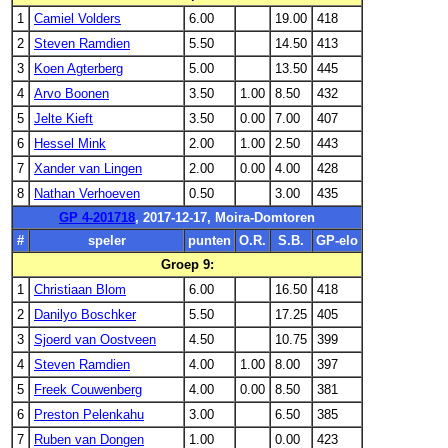
1
Camiel Volders
6.00
19.00
418
2
Steven Ramdien
5.50
14.50
413
3
Koen Agterberg
5.00
13.50
445
4
Arvo Boonen
3.50
1.00
8.50
432
5
Jelte Kieft
3.50
0.00
7.00
407
6
Hessel Mink
2.00
1.00
2.50
443
7
Xander van Lingen
2.00
0.00
4.00
428
8
Nathan Verhoeven
0.50
3.00
435
GP 4-201718
, 2017-12-17, Moira-Domtoren
#
speler
punten
O.R.
S.B.
GP-elo
Groep 9:
1
Christiaan Blom
6.00
16.50
418
2
Danilyo Boschker
5.50
17.25
405
3
Sjoerd van Oostveen
4.50
10.75
399
4
Steven Ramdien
4.00
1.00
8.00
397
5
Freek Couwenberg
4.00
0.00
8.50
381
6
Preston Pelenkahu
3.00
6.50
385
7
Ruben van Dongen
1.00
0.00
423