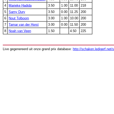
4
Marieke Hadida
3.50
1.00
11.00
218
5
Samy Dury
3.50
0.00
11.25
200
6
Nout Tolboom
3.00
1.00
10.00
200
7
Tamar van der Horst
3.00
0.00
11.50
200
8
Noah van Veen
1.50
4.50
225
Live gegenereerd uit onze grand prix database:
http://schaken.ledigerf.net/