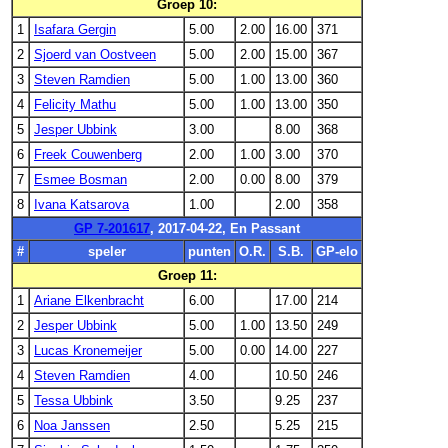
Groep 10:
1
Isafara Gergin
5.00
2.00
16.00
371
2
Sjoerd van Oostveen
5.00
2.00
15.00
367
3
Steven Ramdien
5.00
1.00
13.00
360
4
Felicity Mathu
5.00
1.00
13.00
350
5
Jesper Ubbink
3.00
8.00
368
6
Freek Couwenberg
2.00
1.00
3.00
370
7
Esmee Bosman
2.00
0.00
8.00
379
8
Ivana Katsarova
1.00
2.00
358
GP 7-201617
, 2017-04-22, En Passant
#
speler
punten
O.R.
S.B.
GP-elo
Groep 11:
1
Ariane Elkenbracht
6.00
17.00
214
2
Jesper Ubbink
5.00
1.00
13.50
249
3
Lucas Kronemeijer
5.00
0.00
14.00
227
4
Steven Ramdien
4.00
10.50
246
5
Tessa Ubbink
3.50
9.25
237
6
Noa Janssen
2.50
5.25
215