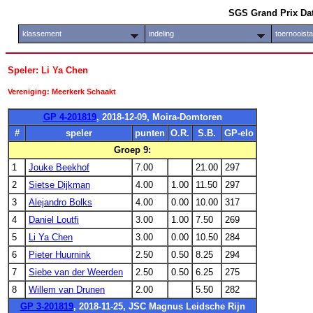
SGS Grand Prix Da
klassement
indeling
toernooist
Speler: Li Ya Chen
Vereniging: Meerkerk Schaakt
GP 4-201819
, 2018-12-09, Moira-Domtoren
#
speler
punten
O.R.
S.B.
GP-elo
Groep 9:
1
Jouke Beekhof
7.00
21.00
297
2
Sietse Dijkman
4.00
1.00
11.50
297
3
Alejandro Bolks
4.00
0.00
10.00
317
4
Daniel Loutfi
3.00
1.00
7.50
269
5
Li Ya Chen
3.00
0.00
10.50
284
6
Pieter Huurnink
2.50
0.50
8.25
294
7
Siebe van der Weerden
2.50
0.50
6.25
275
8
Willem van Drunen
2.00
5.50
282
GP 3-201819
, 2018-11-25, JSC Magnus Leidsche Rijn