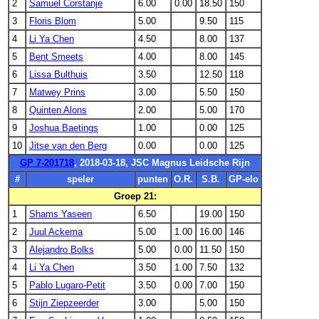
2
Samuel Corstanje
6.00
0.00
18.50
150
3
Floris Blom
5.00
9.50
115
4
Li Ya Chen
4.50
8.00
137
5
Bent Smeets
4.00
8.00
145
6
Lissa Bulthuis
3.50
12.50
118
7
Matwey Prins
3.00
5.50
150
8
Quinten Alons
2.00
5.00
170
9
Joshua Baetings
1.00
0.00
125
10
Jitse van den Berg
0.00
0.00
125
GP 7-201718
, 2018-03-18, JSC Magnus Leidsche Rijn
#
speler
punten
O.R.
S.B.
GP-elo
Groep 21:
1
Shams Yaseen
6.50
19.00
150
2
Juul Ackema
5.00
1.00
16.00
146
3
Alejandro Bolks
5.00
0.00
11.50
150
4
Li Ya Chen
3.50
1.00
7.50
132
5
Pablo Lugaro-Petit
3.50
0.00
7.00
150
6
Stijn Ziepzeerder
3.00
5.00
150