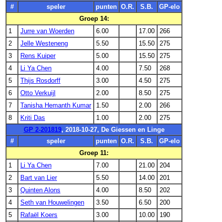
#
speler
punten
O.R.
S.B.
GP-elo
Groep 14:
1
Jurre van Woerden
6.00
17.00
266
2
Jelle Westeneng
5.50
15.50
275
3
Rens Kuiper
5.00
15.50
275
4
Li Ya Chen
4.00
7.50
268
5
Thijs Rosdorff
3.00
4.50
275
6
Otto Verkuijl
2.00
8.50
275
7
Tanisha Hemanth Kumar
1.50
2.00
266
8
Kriti Das
1.00
2.00
275
GP 2-201819
, 2018-10-27, De Giessen en Linge
#
speler
punten
O.R.
S.B.
GP-elo
Groep 11:
1
Li Ya Chen
7.00
21.00
204
2
Bart van Lier
5.50
14.00
201
3
Quinten Alons
4.00
8.50
202
4
Seth van Houwelingen
3.50
6.50
200
5
Rafaël Koers
3.00
10.00
190