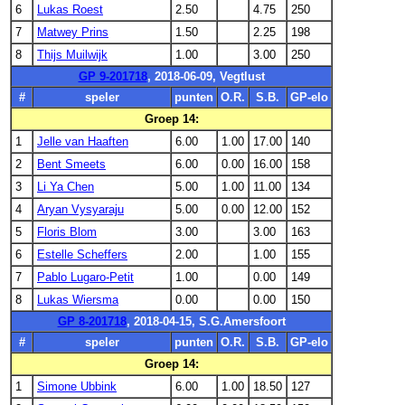
6
Lukas Roest
2.50
4.75
250
7
Matwey Prins
1.50
2.25
198
8
Thijs Muilwijk
1.00
3.00
250
GP 9-201718
, 2018-06-09, Vegtlust
#
speler
punten
O.R.
S.B.
GP-elo
Groep 14:
1
Jelle van Haaften
6.00
1.00
17.00
140
2
Bent Smeets
6.00
0.00
16.00
158
3
Li Ya Chen
5.00
1.00
11.00
134
4
Aryan Vysyaraju
5.00
0.00
12.00
152
5
Floris Blom
3.00
3.00
163
6
Estelle Scheffers
2.00
1.00
155
7
Pablo Lugaro-Petit
1.00
0.00
149
8
Lukas Wiersma
0.00
0.00
150
GP 8-201718
, 2018-04-15, S.G.Amersfoort
#
speler
punten
O.R.
S.B.
GP-elo
Groep 14:
1
Simone Ubbink
6.00
1.00
18.50
127