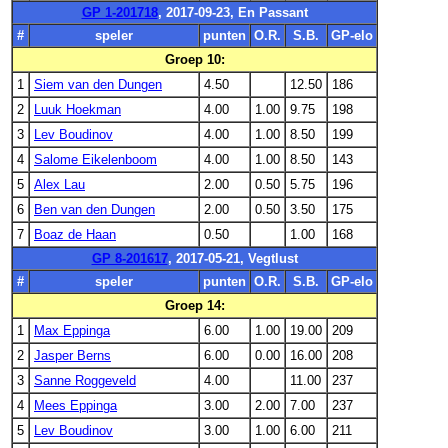
GP 1-201718
, 2017-09-23, En Passant
#
speler
punten
O.R.
S.B.
GP-elo
Groep 10:
1
Siem van den Dungen
4.50
12.50
186
2
Luuk Hoekman
4.00
1.00
9.75
198
3
Lev Boudinov
4.00
1.00
8.50
199
4
Salome Eikelenboom
4.00
1.00
8.50
143
5
Alex Lau
2.00
0.50
5.75
196
6
Ben van den Dungen
2.00
0.50
3.50
175
7
Boaz de Haan
0.50
1.00
168
GP 8-201617
, 2017-05-21, Vegtlust
#
speler
punten
O.R.
S.B.
GP-elo
Groep 14:
1
Max Eppinga
6.00
1.00
19.00
209
2
Jasper Berns
6.00
0.00
16.00
208
3
Sanne Roggeveld
4.00
11.00
237
4
Mees Eppinga
3.00
2.00
7.00
237
5
Lev Boudinov
3.00
1.00
6.00
211