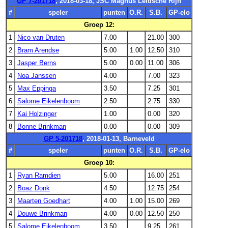
GP 7-201718
, 2018-03-18, JSC Magnus Leidsche Rijn
#
speler
punten
O.R.
S.B.
GP-elo
Groep 12:
1
Nico van Druten
7.00
21.00
300
2
Bram Arendse
5.00
1.00
12.50
310
3
Jasper Berns
5.00
0.00
11.00
306
4
Noa Janssen
4.00
7.00
323
5
Max Eppinga
3.50
7.25
301
6
Salome Eikelenboom
2.50
2.75
330
7
Kai Holzinger
1.00
0.00
320
8
Bonne Brinkman
0.00
0.00
309
GP 5-201718
, 2018-01-13, Barneveld
#
speler
punten
O.R.
S.B.
GP-elo
Groep 10:
1
Ryan Ramdien
5.00
16.00
251
2
Boaz Donk
4.50
12.75
254
3
Maarten Goedhart
4.00
1.00
15.00
269
4
Douwe Brinkman
4.00
0.00
12.50
250
5
Salome Eikelenboom
3.50
9.25
261