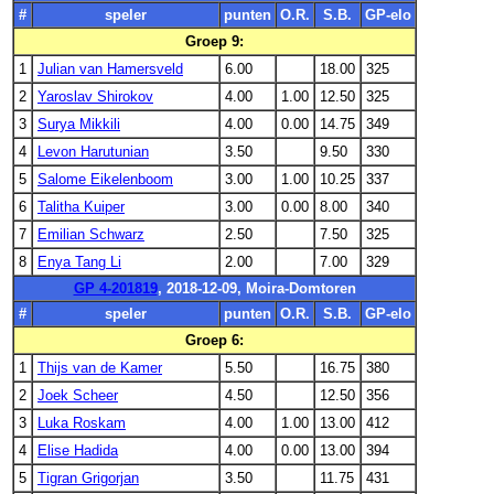
#
speler
punten
O.R.
S.B.
GP-elo
Groep 9:
1
Julian van Hamersveld
6.00
18.00
325
2
Yaroslav Shirokov
4.00
1.00
12.50
325
3
Surya Mikkili
4.00
0.00
14.75
349
4
Levon Harutunian
3.50
9.50
330
5
Salome Eikelenboom
3.00
1.00
10.25
337
6
Talitha Kuiper
3.00
0.00
8.00
340
7
Emilian Schwarz
2.50
7.50
325
8
Enya Tang Li
2.00
7.00
329
GP 4-201819
, 2018-12-09, Moira-Domtoren
#
speler
punten
O.R.
S.B.
GP-elo
Groep 6:
1
Thijs van de Kamer
5.50
16.75
380
2
Joek Scheer
4.50
12.50
356
3
Luka Roskam
4.00
1.00
13.00
412
4
Elise Hadida
4.00
0.00
13.00
394
5
Tigran Grigorjan
3.50
11.75
431