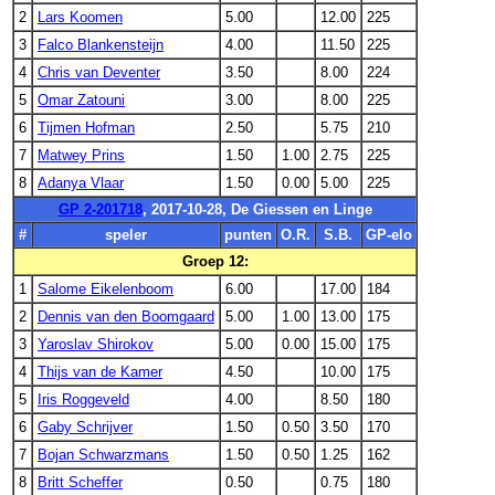
2
Lars Koomen
5.00
12.00
225
3
Falco Blankensteijn
4.00
11.50
225
4
Chris van Deventer
3.50
8.00
224
5
Omar Zatouni
3.00
8.00
225
6
Tijmen Hofman
2.50
5.75
210
7
Matwey Prins
1.50
1.00
2.75
225
8
Adanya Vlaar
1.50
0.00
5.00
225
GP 2-201718
, 2017-10-28, De Giessen en Linge
#
speler
punten
O.R.
S.B.
GP-elo
Groep 12:
1
Salome Eikelenboom
6.00
17.00
184
2
Dennis van den Boomgaard
5.00
1.00
13.00
175
3
Yaroslav Shirokov
5.00
0.00
15.00
175
4
Thijs van de Kamer
4.50
10.00
175
5
Iris Roggeveld
4.00
8.50
180
6
Gaby Schrijver
1.50
0.50
3.50
170
7
Bojan Schwarzmans
1.50
0.50
1.25
162
8
Britt Scheffer
0.50
0.75
180