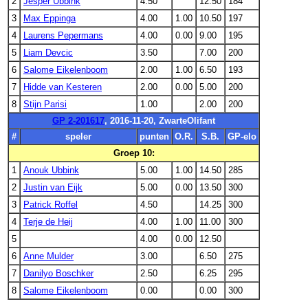
2
Jesper Ubbink
4.50
12.50
184
3
Max Eppinga
4.00
1.00
10.50
197
4
Laurens Pepermans
4.00
0.00
9.00
195
5
Liam Devcic
3.50
7.00
200
6
Salome Eikelenboom
2.00
1.00
6.50
193
7
Hidde van Kesteren
2.00
0.00
5.00
200
8
Stijn Parisi
1.00
2.00
200
GP 2-201617
, 2016-11-20, ZwarteOlifant
#
speler
punten
O.R.
S.B.
GP-elo
Groep 10:
1
Anouk Ubbink
5.00
1.00
14.50
285
2
Justin van Eijk
5.00
0.00
13.50
300
3
Patrick Roffel
4.50
14.25
300
4
Terje de Heij
4.00
1.00
11.00
300
5
4.00
0.00
12.50
6
Anne Mulder
3.00
6.50
275
7
Danilyo Boschker
2.50
6.25
295
8
Salome Eikelenboom
0.00
0.00
300