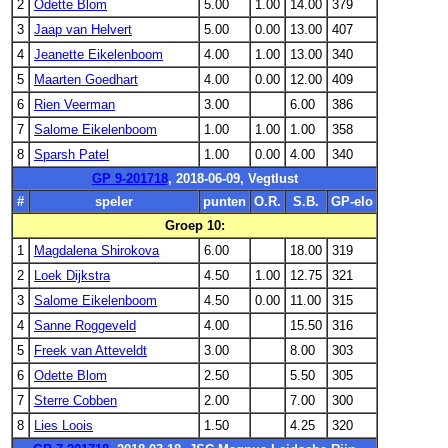
2
Odette Blom
5.00
1.00
14.00
379
3
Jaap van Helvert
5.00
0.00
13.00
407
4
Jeanette Eikelenboom
4.00
1.00
13.00
340
5
Maarten Goedhart
4.00
0.00
12.00
409
6
Rien Veerman
3.00
6.00
386
7
Salome Eikelenboom
1.00
1.00
1.00
358
8
Sparsh Patel
1.00
0.00
4.00
340
GP 9-201718
, 2018-06-09, Vegtlust
#
speler
punten
O.R.
S.B.
GP-elo
Groep 10:
1
Magdalena Shirokova
6.00
18.00
319
2
Loek Dijkstra
4.50
1.00
12.75
321
3
Salome Eikelenboom
4.50
0.00
11.00
315
4
Sanne Roggeveld
4.00
15.50
316
5
Freek van Atteveldt
3.00
8.00
303
6
Odette Blom
2.50
5.50
305
7
Sterre Cobben
2.00
7.00
300
8
Lies Loois
1.50
4.25
320