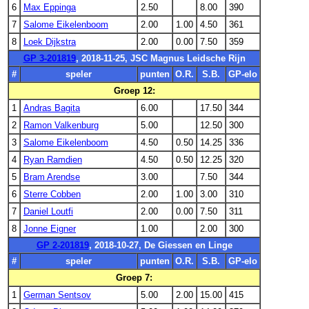
6
Max Eppinga
2.50
8.00
390
7
Salome Eikelenboom
2.00
1.00
4.50
361
8
Loek Dijkstra
2.00
0.00
7.50
359
GP 3-201819
, 2018-11-25, JSC Magnus Leidsche Rijn
#
speler
punten
O.R.
S.B.
GP-elo
Groep 12:
1
Andras Bagita
6.00
17.50
344
2
Ramon Valkenburg
5.00
12.50
300
3
Salome Eikelenboom
4.50
0.50
14.25
336
4
Ryan Ramdien
4.50
0.50
12.25
320
5
Bram Arendse
3.00
7.50
344
6
Sterre Cobben
2.00
1.00
3.00
310
7
Daniel Loutfi
2.00
0.00
7.50
311
8
Jonne Eigner
1.00
2.00
300
GP 2-201819
, 2018-10-27, De Giessen en Linge
#
speler
punten
O.R.
S.B.
GP-elo
Groep 7:
1
German Sentsov
5.00
2.00
15.00
415