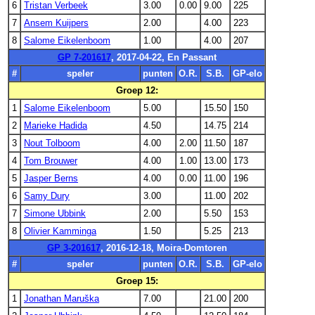
6
Tristan Verbeek
3.00
0.00
9.00
225
7
Ansem Kuijpers
2.00
4.00
223
8
Salome Eikelenboom
1.00
4.00
207
GP 7-201617
, 2017-04-22, En Passant
#
speler
punten
O.R.
S.B.
GP-elo
Groep 12:
1
Salome Eikelenboom
5.00
15.50
150
2
Marieke Hadida
4.50
14.75
214
3
Nout Tolboom
4.00
2.00
11.50
187
4
Tom Brouwer
4.00
1.00
13.00
173
5
Jasper Berns
4.00
0.00
11.00
196
6
Samy Dury
3.00
11.00
202
7
Simone Ubbink
2.00
5.50
153
8
Olivier Kamminga
1.50
5.25
213
GP 3-201617
, 2016-12-18, Moira-Domtoren
#
speler
punten
O.R.
S.B.
GP-elo
Groep 15:
1
Jonathan Maruška
7.00
21.00
200