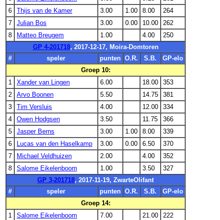
6
Thijs van de Kamer
3.00
1.00
8.00
264
7
Julian Bos
3.00
0.00
10.00
262
8
Matteo Breugem
1.00
4.00
250
GP 4-201718
, 2017-12-17, Moira-Domtoren
#
speler
punten
O.R.
S.B.
GP-elo
Groep 10:
1
Xander van Lingen
6.00
18.00
353
2
Arvo Boonen
5.50
14.75
381
3
Tim Versluis
4.00
12.00
334
4
Owen Hodgsen
3.50
11.75
366
5
Jasper Berns
3.00
1.00
8.00
339
6
Lucas van den Haselkamp
3.00
0.00
6.50
370
7
Michael Veldhuizen
2.00
4.00
352
8
Salome Eikelenboom
1.00
3.50
327
GP 3-201718
, 2017-11-19, ZwarteOlifant
#
speler
punten
O.R.
S.B.
GP-elo
Groep 14:
1
Salome Eikelenboom
7.00
21.00
222