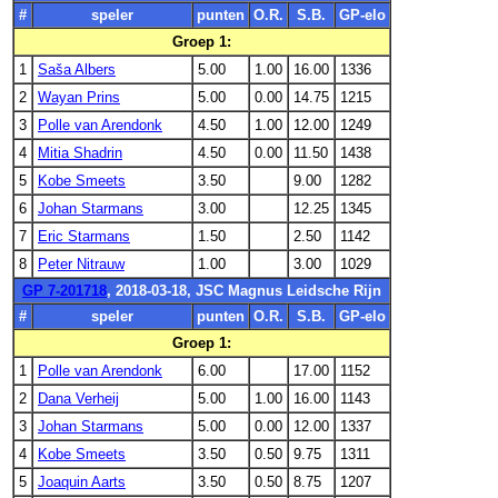
#
speler
punten
O.R.
S.B.
GP-elo
Groep 1:
1
Saša Albers
5.00
1.00
16.00
1336
2
Wayan Prins
5.00
0.00
14.75
1215
3
Polle van Arendonk
4.50
1.00
12.00
1249
4
Mitia Shadrin
4.50
0.00
11.50
1438
5
Kobe Smeets
3.50
9.00
1282
6
Johan Starmans
3.00
12.25
1345
7
Eric Starmans
1.50
2.50
1142
8
Peter Nitrauw
1.00
3.00
1029
GP 7-201718
, 2018-03-18, JSC Magnus Leidsche Rijn
#
speler
punten
O.R.
S.B.
GP-elo
Groep 1:
1
Polle van Arendonk
6.00
17.00
1152
2
Dana Verheij
5.00
1.00
16.00
1143
3
Johan Starmans
5.00
0.00
12.00
1337
4
Kobe Smeets
3.50
0.50
9.75
1311
5
Joaquin Aarts
3.50
0.50
8.75
1207