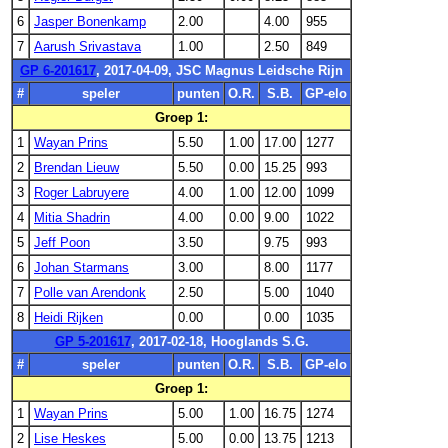
6
Jasper Bonenkamp
2.00
4.00
955
7
Aarush Srivastava
1.00
2.50
849
GP 6-201617
, 2017-04-09, JSC Magnus Leidsche Rijn
#
speler
punten
O.R.
S.B.
GP-elo
Groep 1:
1
Wayan Prins
5.50
1.00
17.00
1277
2
Brendan Lieuw
5.50
0.00
15.25
993
3
Roger Labruyere
4.00
1.00
12.00
1099
4
Mitia Shadrin
4.00
0.00
9.00
1022
5
Jeff Poon
3.50
9.75
993
6
Johan Starmans
3.00
8.00
1177
7
Polle van Arendonk
2.50
5.00
1040
8
Heidi Rijken
0.00
0.00
1035
GP 5-201617
, 2017-02-18, Hooglands S.G.
#
speler
punten
O.R.
S.B.
GP-elo
Groep 1:
1
Wayan Prins
5.00
1.00
16.75
1274
2
Lise Heskes
5.00
0.00
13.75
1213