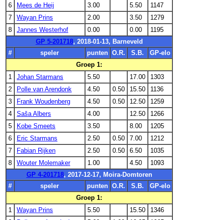
6
Mees de Heij
3.00
5.50
1147
7
Wayan Prins
2.00
3.50
1279
8
Jannes Westerhof
0.00
0.00
1195
GP 5-201718
, 2018-01-13, Barneveld
#
speler
punten
O.R.
S.B.
GP-elo
Groep 1:
1
Johan Starmans
5.50
17.00
1303
2
Polle van Arendonk
4.50
0.50
15.50
1136
3
Frank Woudenberg
4.50
0.50
12.50
1259
4
Saša Albers
4.00
12.50
1266
5
Kobe Smeets
3.50
8.00
1205
6
Eric Starmans
2.50
0.50
7.00
1212
7
Fabian Rijken
2.50
0.50
6.50
1035
8
Wouter Molemaker
1.00
4.50
1093
GP 4-201718
, 2017-12-17, Moira-Domtoren
#
speler
punten
O.R.
S.B.
GP-elo
Groep 1:
1
Wayan Prins
5.50
15.50
1346