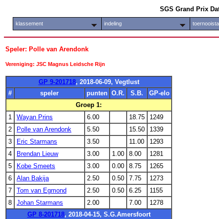
SGS Grand Prix Da
klassement
indeling
toernooist
Speler: Polle van Arendonk
Vereniging: JSC Magnus Leidsche Rijn
GP 9-201718
, 2018-06-09, Vegtlust
#
speler
punten
O.R.
S.B.
GP-elo
Groep 1:
1
Wayan Prins
6.00
18.75
1249
2
Polle van Arendonk
5.50
15.50
1339
3
Eric Starmans
3.50
11.00
1293
4
Brendan Lieuw
3.00
1.00
8.00
1281
5
Kobe Smeets
3.00
0.00
8.75
1265
6
Alan Bakija
2.50
0.50
7.75
1273
7
Tom van Egmond
2.50
0.50
6.25
1155
8
Johan Starmans
2.00
7.00
1278
GP 8-201718
, 2018-04-15, S.G.Amersfoort