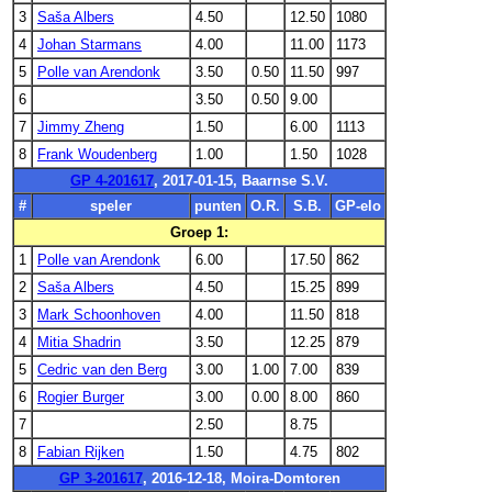
3
Saša Albers
4.50
12.50
1080
4
Johan Starmans
4.00
11.00
1173
5
Polle van Arendonk
3.50
0.50
11.50
997
6
3.50
0.50
9.00
7
Jimmy Zheng
1.50
6.00
1113
8
Frank Woudenberg
1.00
1.50
1028
GP 4-201617
, 2017-01-15, Baarnse S.V.
#
speler
punten
O.R.
S.B.
GP-elo
Groep 1:
1
Polle van Arendonk
6.00
17.50
862
2
Saša Albers
4.50
15.25
899
3
Mark Schoonhoven
4.00
11.50
818
4
Mitia Shadrin
3.50
12.25
879
5
Cedric van den Berg
3.00
1.00
7.00
839
6
Rogier Burger
3.00
0.00
8.00
860
7
2.50
8.75
8
Fabian Rijken
1.50
4.75
802
GP 3-201617
, 2016-12-18, Moira-Domtoren