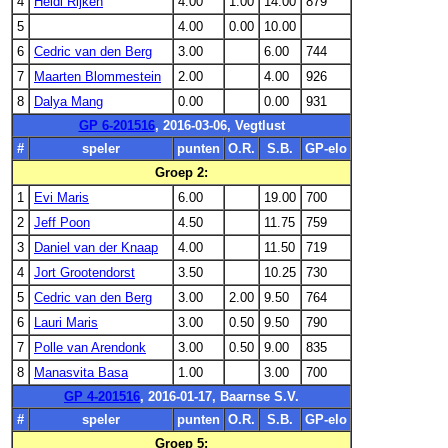
4
Heidi Rijken
4.00
1.00
14.00
879
5
4.00
0.00
10.00
6
Cedric van den Berg
3.00
6.00
744
7
Maarten Blommestein
2.00
4.00
926
8
Dalya Mang
0.00
0.00
931
GP 6-201516
, 2016-03-06, Vegtlust
#
speler
punten
O.R.
S.B.
GP-elo
Groep 2:
1
Evi Maris
6.00
19.00
700
2
Jeff Poon
4.50
11.75
759
3
Daniel van der Knaap
4.00
11.50
719
4
Jort Grootendorst
3.50
10.25
730
5
Cedric van den Berg
3.00
2.00
9.50
764
6
Lauri Maris
3.00
0.50
9.50
790
7
Polle van Arendonk
3.00
0.50
9.00
835
8
Manasvita Basa
1.00
3.00
700
GP 4-201516
, 2016-01-17, Baarnse S.V.
#
speler
punten
O.R.
S.B.
GP-elo
Groep 5: