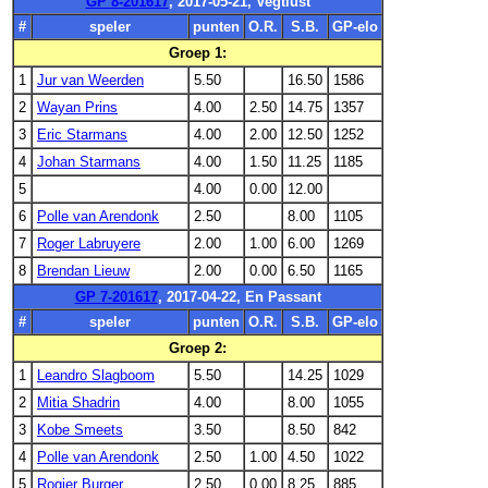
GP 8-201617
, 2017-05-21, Vegtlust
#
speler
punten
O.R.
S.B.
GP-elo
Groep 1:
1
Jur van Weerden
5.50
16.50
1586
2
Wayan Prins
4.00
2.50
14.75
1357
3
Eric Starmans
4.00
2.00
12.50
1252
4
Johan Starmans
4.00
1.50
11.25
1185
5
4.00
0.00
12.00
6
Polle van Arendonk
2.50
8.00
1105
7
Roger Labruyere
2.00
1.00
6.00
1269
8
Brendan Lieuw
2.00
0.00
6.50
1165
GP 7-201617
, 2017-04-22, En Passant
#
speler
punten
O.R.
S.B.
GP-elo
Groep 2:
1
Leandro Slagboom
5.50
14.25
1029
2
Mitia Shadrin
4.00
8.00
1055
3
Kobe Smeets
3.50
8.50
842
4
Polle van Arendonk
2.50
1.00
4.50
1022
5
Rogier Burger
2.50
0.00
8.25
885