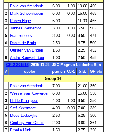
1
Polle van Arendonk
6.00
1.00
19.00
460
2
Mark Schoonhoven
6.00
0.00
16.00
468
3
Ruben Hage
5.00
11.00
465
4
Jannes Westerhof
3.00
1.00
5.50
502
5
Ivan Smeets
3.00
0.00
8.50
474
6
Daniel de Bruin
2.50
6.75
500
7
Quinten van Lingen
1.50
2.25
452
8
Andre Rouwert Boer
1.00
2.50
458
GP 2-201516
, 2015-11-29, JSC Magnus Leidsche Rijn
#
speler
punten
O.R.
S.B.
GP-elo
Groep 14:
1
Polle van Arendonk
7.00
21.00
360
2
Wessel van Koeverden
6.00
15.00
350
3
Hidde Kraaijpoel
4.00
1.00
8.50
350
4
Stef Keesmaat
4.00
0.00
7.00
389
5
Mees Lodewijks
2.50
6.25
300
6
Geoffrey van Oeffel
2.00
3.00
364
7
Emelie Mink
1.50
2.75
350