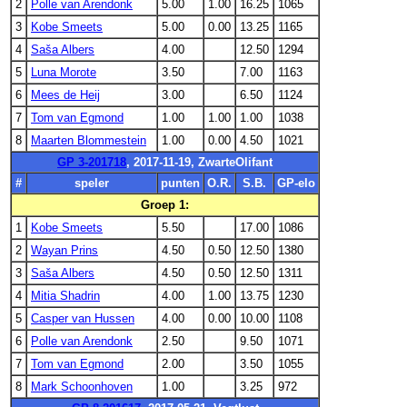
2
Polle van Arendonk
5.00
1.00
16.25
1065
3
Kobe Smeets
5.00
0.00
13.25
1165
4
Saša Albers
4.00
12.50
1294
5
Luna Morote
3.50
7.00
1163
6
Mees de Heij
3.00
6.50
1124
7
Tom van Egmond
1.00
1.00
1.00
1038
8
Maarten Blommestein
1.00
0.00
4.50
1021
GP 3-201718
, 2017-11-19, ZwarteOlifant
#
speler
punten
O.R.
S.B.
GP-elo
Groep 1:
1
Kobe Smeets
5.50
17.00
1086
2
Wayan Prins
4.50
0.50
12.50
1380
3
Saša Albers
4.50
0.50
12.50
1311
4
Mitia Shadrin
4.00
1.00
13.75
1230
5
Casper van Hussen
4.00
0.00
10.00
1108
6
Polle van Arendonk
2.50
9.50
1071
7
Tom van Egmond
2.00
3.50
1055
8
Mark Schoonhoven
1.00
3.25
972