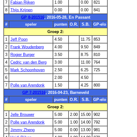
7
Fabian Rijken
1.00
0.00
821
8
Thijs Krijnen
0.00
0.00
841
GP 8-201516
, 2016-05-28, En Passant
#
speler
punten
O.R.
S.B.
GP-elo
Groep 2:
1
Jeff Poon
4.50
11.75
853
2
Frank Woudenberg
4.00
9.50
849
3
Rogier Burger
3.50
8.75
810
4
Cedric van den Berg
3.00
11.00
764
5
Mark Schoonhoven
2.50
6.25
725
6
2.00
4.50
7
Polle van Arendonk
1.50
4.25
800
GP 7-201516
, 2016-04-23, Barneveld
#
speler
punten
O.R.
S.B.
GP-elo
Groep 2:
1
Jelle Brouwer
5.00
2.00
15.00
902
2
Polle van Arendonk
5.00
1.00
14.00
792
3
Jimmy Zheng
5.00
0.00
13.00
981