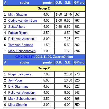
#
speler
punten
O.R.
S.B.
GP-elo
Groep 2:
1
Mitia Shadrin
4.00
1.50
11.75
853
2
Cedric van den Berg
4.00
1.00
9.50
797
3
Saša Albers
4.00
0.50
9.50
882
4
Fabian Rijken
3.50
8.50
767
5
Polle van Arendonk
3.00
7.25
872
6
Tom van Egmond
1.50
5.50
802
7
Mark Schoonhoven
1.00
1.50
894
GP 2-201617
, 2016-11-20, ZwarteOlifant
#
speler
punten
O.R.
S.B.
GP-elo
Groep 2:
1
Roger Labruyere
7.00
21.00
978
2
Jeff Poon
5.00
13.00
920
3
Eric Starmans
4.50
9.50
923
4
Polle van Arendonk
4.00
8.00
843
5
Mark Schoonhoven
3.50
6.00
898
6
Mitia Shadrin
3.00
6.00
859