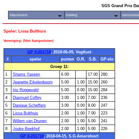
SGS Grand Prix Da
klassement
indeling
toernooist
Speler: Lissa Bulthuis
Vereniging: (Niet Aangesloten)
GP 9-201718
, 2018-06-09, Vegtlust
#
speler
punten
O.R.
S.B.
GP-elo
Groep 11:
1
Shams Yaseen
6.00
17.00
280
2
Jeanette Eikelenboom
5.00
1.00
15.00
260
3
Iris Roggeveld
5.00
0.00
15.00
284
4
Diarmuid Coffey
3.00
1.00
7.00
236
5
Danique Scheffers
3.00
0.00
9.00
247
6
Lissa Bulthuis
2.00
1.00
7.00
223
7
Willem van Drunen
2.00
1.00
5.00
241
8
Jouke Beekhof
2.00
1.00
5.00
226
GP 8-201718
, 2018-04-15, S.G.Amersfoort