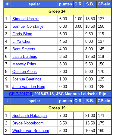
#
speler
punten
O.R.
S.B.
GP-elo
Groep 14:
1
Simone Ubbink
6.00
1.00
18.50
127
2
Samuel Corstanje
6.00
0.00
18.50
150
3
Floris Blom
5.00
9.50
115
4
Li Ya Chen
4.50
8.00
137
5
Bent Smeets
4.00
8.00
145
6
Lissa Bulthuis
3.50
12.50
118
7
Matwey Prins
3.00
5.50
150
8
Quinten Alons
2.00
5.00
170
9
Joshua Baetings
1.00
0.00
125
10
Jitse van den Berg
0.00
0.00
125
GP 7-201718
, 2018-03-18, JSC Magnus Leidsche Rijn
#
speler
punten
O.R.
S.B.
GP-elo
Groep 19:
1
Sushanth Natarajan
7.00
21.00
171
2
Bryce Nooteboom
5.50
13.50
175
3
Wouter van Bruchem
5.00
10.50
160