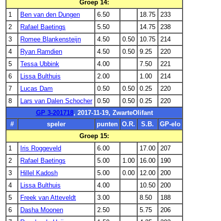
Groep 14:
1
Ben van den Dungen
6.50
18.75
233
2
Rafael Baetings
5.50
14.75
238
3
Romee Blankensteijn
4.50
0.50
10.75
214
4
Ryan Ramdien
4.50
0.50
9.25
220
5
Tessa Ubbink
4.00
7.50
221
6
Lissa Bulthuis
2.00
1.00
214
7
Lucas Dam
0.50
0.50
0.25
220
8
Lars van Dalen Schocher
0.50
0.50
0.25
220
GP 3-201718
, 2017-11-19, ZwarteOlifant
#
speler
punten
O.R.
S.B.
GP-elo
Groep 15:
1
Iris Roggeveld
6.00
17.00
207
2
Rafael Baetings
5.00
1.00
16.00
190
3
Hillel Kadosh
5.00
0.00
12.00
200
4
Lissa Bulthuis
4.00
10.50
200
5
Freek van Atteveldt
3.00
8.50
188
6
Dasha Moonen
2.50
5.75
206