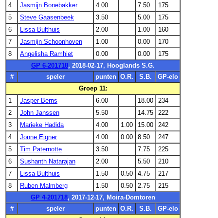
4
Jasmijn Bonebakker
4.00
7.50
175
5
Steve Gaasenbeek
3.50
5.00
175
6
Lissa Bulthuis
2.00
1.00
160
7
Jasmijn Schoonhoven
1.00
0.00
170
8
Angelisha Ramhiet
0.00
0.00
175
GP 6-201718
, 2018-02-17, Hooglands S.G.
#
speler
punten
O.R.
S.B.
GP-elo
Groep 11:
1
Jasper Berns
6.00
18.00
234
2
John Janssen
5.50
14.75
222
3
Marieke Hadida
4.00
1.00
15.00
242
4
Jonne Eigner
4.00
0.00
8.50
247
5
Tim Paternotte
3.50
7.75
225
6
Sushanth Natarajan
2.00
5.50
210
7
Lissa Bulthuis
1.50
0.50
4.75
217
8
Ruben Malmberg
1.50
0.50
2.75
215
GP 4-201718
, 2017-12-17, Moira-Domtoren
#
speler
punten
O.R.
S.B.
GP-elo