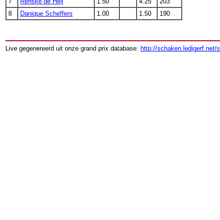
7
Renske de Heij
1.50
4.25
203
8
Danique Scheffers
1.00
1.50
190
Live gegenereerd uit onze grand prix database:
http://schaken.ledigerf.net/