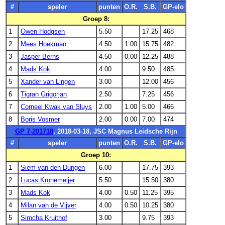
#
speler
punten
O.R.
S.B.
GP-elo
Groep 8:
1
Owen Hodgsen
5.50
17.25
468
2
Mees Hoekman
4.50
1.00
15.75
482
3
Jasper Berns
4.50
0.00
12.25
488
4
Mads Kok
4.00
9.50
485
5
Xander van Lingen
3.00
12.00
456
6
Tigran Grigorjan
2.50
7.25
456
7
Corneel Kwak van Sluys
2.00
1.00
5.00
466
8
Boris Vosmer
2.00
0.00
7.00
474
GP 7-201718
, 2018-03-18, JSC Magnus Leidsche Rijn
#
speler
punten
O.R.
S.B.
GP-elo
Groep 10:
1
Siem van den Dungen
6.00
17.75
393
2
Lucas Kronemeijer
5.50
15.50
380
3
Mads Kok
4.00
0.50
11.25
395
4
Milan van de Vijver
4.00
0.50
10.25
380
5
Simcha Kruithof
3.00
9.75
393