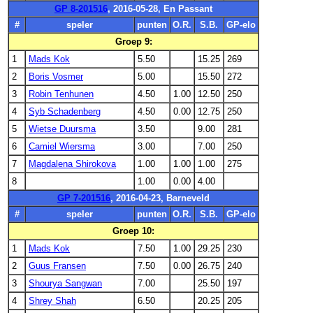
GP 8-201516
, 2016-05-28, En Passant
#
speler
punten
O.R.
S.B.
GP-elo
Groep 9:
1
Mads Kok
5.50
15.25
269
2
Boris Vosmer
5.00
15.50
272
3
Robin Tenhunen
4.50
1.00
12.50
250
4
Syb Schadenberg
4.50
0.00
12.75
250
5
Wietse Duursma
3.50
9.00
281
6
Camiel Wiersma
3.00
7.00
250
7
Magdalena Shirokova
1.00
1.00
1.00
275
8
1.00
0.00
4.00
GP 7-201516
, 2016-04-23, Barneveld
#
speler
punten
O.R.
S.B.
GP-elo
Groep 10:
1
Mads Kok
7.50
1.00
29.25
230
2
Guus Fransen
7.50
0.00
26.75
240
3
Shourya Sangwan
7.00
25.50
197
4
Shrey Shah
6.50
20.25
205