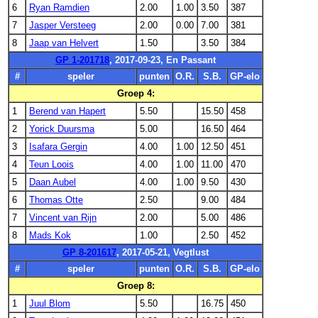
6
Ryan Ramdien
2.00
1.00
3.50
387
7
Jasper Versteeg
2.00
0.00
7.00
381
8
Jaap van Helvert
1.50
3.50
384
GP 1-201718
, 2017-09-23, En Passant
#
speler
punten
O.R.
S.B.
GP-elo
Groep 4:
1
Berend van Hapert
5.50
15.50
458
2
Yorick Duursma
5.00
16.50
464
3
Isafara Gergin
4.00
1.00
12.50
451
4
Teun Loois
4.00
1.00
11.00
470
5
Daan Aubel
4.00
1.00
9.50
430
6
Thomas Otte
2.50
9.00
484
7
Vincent van Rijn
2.00
5.00
486
8
Mads Kok
1.00
2.50
452
GP 8-201617
, 2017-05-21, Vegtlust
#
speler
punten
O.R.
S.B.
GP-elo
Groep 8:
1
Juul Blom
5.50
16.75
450