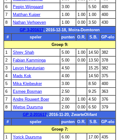
6
Pepijn Wijngaard
3.00
5.50
400
7
Matthan Kuiper
1.00
1.00
1.00
400
8
Nathan Verhoeven
1.00
0.00
3.50
430
GP 3-201617
, 2016-12-18, Moira-Domtoren
#
speler
punten
O.R.
S.B.
GP-elo
Groep 9:
1
Shrey Shah
5.00
1.00
14.50
382
2
Fabian Kamminga
5.00
0.00
13.50
378
3
Levon Harutunian
4.50
15.25
382
4
Mads Kok
4.00
14.50
375
5
Mika Kleibeuker
3.00
8.50
400
6
Esmee Bosman
2.50
9.25
363
7
Andre Rouwert Boer
2.00
1.00
4.50
376
8
Wietse Duursma
2.00
0.00
6.50
379
GP 2-201617
, 2016-11-20, ZwarteOlifant
#
speler
punten
O.R.
S.B.
GP-elo
Groep 7:
1
Yorick Duursma
6.00
17.00
435