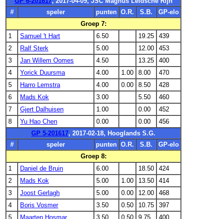
GP 6-201617
, 2017-04-09, JSC Magnus Leidsche Rijn
#
speler
punten
O.R.
S.B.
GP-elo
Groep 7:
1
Samuel 't Hart
6.50
19.25
439
2
Ralf Sterk
5.00
12.00
453
3
Jan Willem Oomes
4.50
13.25
400
4
Yorick Duursma
4.00
1.00
8.00
470
5
Harro Lemstra
4.00
0.00
8.50
428
6
Mads Kok
3.00
5.50
460
7
Gjert Dalhuisen
1.00
0.00
452
8
Yu Hao Chen
0.00
0.00
456
GP 5-201617
, 2017-02-18, Hooglands S.G.
#
speler
punten
O.R.
S.B.
GP-elo
Groep 8:
1
Daniel de Bruin
6.00
18.50
424
2
Mads Kok
5.00
1.00
13.50
414
3
Joost Gerlagh
5.00
0.00
12.00
468
4
Boris Vosmer
3.50
0.50
10.75
397
5
Maarten Hosmar
3.50
0.50
9.75
400