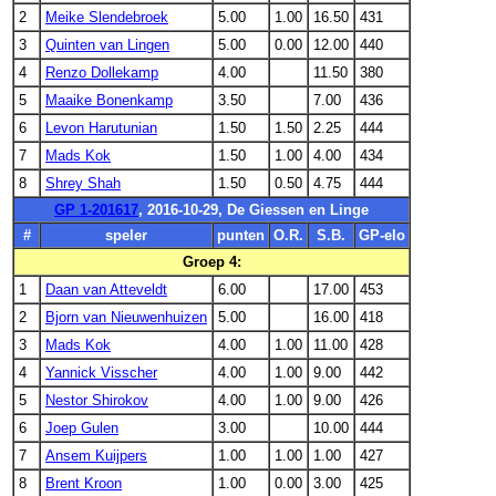
2
Meike Slendebroek
5.00
1.00
16.50
431
3
Quinten van Lingen
5.00
0.00
12.00
440
4
Renzo Dollekamp
4.00
11.50
380
5
Maaike Bonenkamp
3.50
7.00
436
6
Levon Harutunian
1.50
1.50
2.25
444
7
Mads Kok
1.50
1.00
4.00
434
8
Shrey Shah
1.50
0.50
4.75
444
GP 1-201617
, 2016-10-29, De Giessen en Linge
#
speler
punten
O.R.
S.B.
GP-elo
Groep 4:
1
Daan van Atteveldt
6.00
17.00
453
2
Bjorn van Nieuwenhuizen
5.00
16.00
418
3
Mads Kok
4.00
1.00
11.00
428
4
Yannick Visscher
4.00
1.00
9.00
442
5
Nestor Shirokov
4.00
1.00
9.00
426
6
Joep Gulen
3.00
10.00
444
7
Ansem Kuijpers
1.00
1.00
1.00
427
8
Brent Kroon
1.00
0.00
3.00
425