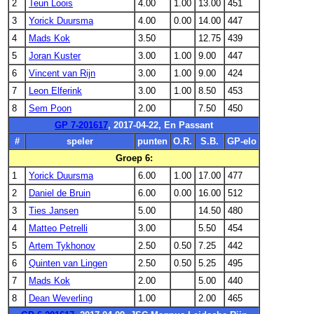
2
Teun Loois
4.00
1.00
13.00
451
3
Yorick Duursma
4.00
0.00
14.00
447
4
Mads Kok
3.50
12.75
439
5
Joran Kuster
3.00
1.00
9.00
447
6
Vincent van Rijn
3.00
1.00
9.00
424
7
Leon Elferink
3.00
1.00
8.50
453
8
Sem Poon
2.00
7.50
450
GP 7-201617
, 2017-04-22, En Passant
#
speler
punten
O.R.
S.B.
GP-elo
Groep 6:
1
Yorick Duursma
6.00
1.00
17.00
477
2
Daniel de Bruin
6.00
0.00
16.00
512
3
Ties Jansen
5.00
14.50
480
4
Matteo Petrelli
3.00
5.50
454
5
Artem Tykhonov
2.50
0.50
7.25
442
6
Quinten van Lingen
2.50
0.50
5.25
495
7
Mads Kok
2.00
5.00
440
8
Dean Weverling
1.00
2.00
465