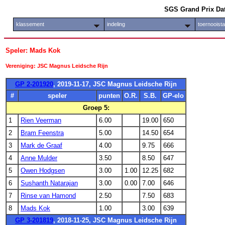
SGS Grand Prix Da
klassement
indeling
toernooist
Speler: Mads Kok
Vereniging: JSC Magnus Leidsche Rijn
GP 2-201920
, 2019-11-17, JSC Magnus Leidsche Rijn
#
speler
punten
O.R.
S.B.
GP-elo
Groep 5:
1
Rien Veerman
6.00
19.00
650
2
Bram Feenstra
5.00
14.50
654
3
Mark de Graaf
4.00
9.75
666
4
Anne Mulder
3.50
8.50
647
5
Owen Hodgsen
3.00
1.00
12.25
682
6
Sushanth Natarajan
3.00
0.00
7.00
646
7
Rinse van Hamond
2.50
7.50
683
8
Mads Kok
1.00
3.00
639
GP 3-201819
, 2018-11-25, JSC Magnus Leidsche Rijn