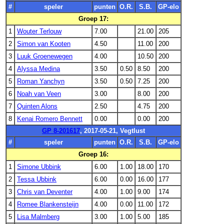
#
speler
punten
O.R.
S.B.
GP-elo
Groep 17:
1
Wouter Terlouw
7.00
21.00
205
2
Simon van Kooten
4.50
11.00
200
3
Luuk Groenewegen
4.00
10.50
200
4
Alyssa Medina
3.50
0.50
8.50
200
5
Roman Yanchyn
3.50
0.50
7.25
200
6
Noah van Veen
3.00
8.00
200
7
Quinten Alons
2.50
4.75
200
8
Kenai Romero Bennett
0.00
0.00
200
GP 8-201617
, 2017-05-21, Vegtlust
#
speler
punten
O.R.
S.B.
GP-elo
Groep 16:
1
Simone Ubbink
6.00
1.00
18.00
170
2
Tessa Ubbink
6.00
0.00
16.00
177
3
Chris van Deventer
4.00
1.00
9.00
174
4
Romee Blankensteijn
4.00
0.00
11.00
172
5
Lisa Malmberg
3.00
1.00
5.00
185