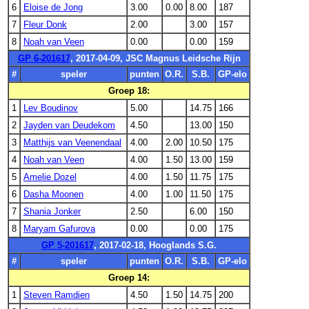
6
Eloise de Jong
3.00
0.00
8.00
187
7
Fleur Donk
2.00
3.00
157
8
Noah van Veen
0.00
0.00
159
GP 6-201617
, 2017-04-09, JSC Magnus Leidsche Rijn
#
speler
punten
O.R.
S.B.
GP-elo
Groep 18:
1
Lev Boudinov
5.00
14.75
166
2
Jayden van Deudekom
4.50
13.00
150
3
Matthijs van Veenendaal
4.00
2.00
10.50
175
4
Noah van Veen
4.00
1.50
13.00
159
5
Amelie Dozel
4.00
1.50
11.75
175
6
Dasha Moonen
4.00
1.00
11.50
175
7
Shania Jonker
2.50
6.00
150
8
Maryam Gafurova
0.00
0.00
175
GP 5-201617
, 2017-02-18, Hooglands S.G.
#
speler
punten
O.R.
S.B.
GP-elo
Groep 14:
1
Steven Ramdien
4.50
1.50
14.75
200