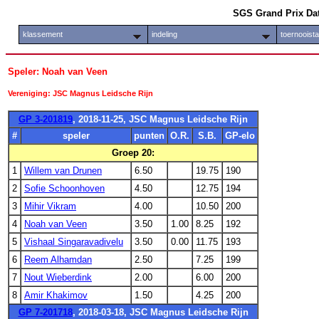
SGS Grand Prix Da
klassement
indeling
toernooist
Speler: Noah van Veen
Vereniging: JSC Magnus Leidsche Rijn
GP 3-201819
, 2018-11-25, JSC Magnus Leidsche Rijn
#
speler
punten
O.R.
S.B.
GP-elo
Groep 20:
1
Willem van Drunen
6.50
19.75
190
2
Sofie Schoonhoven
4.50
12.75
194
3
Mihir Vikram
4.00
10.50
200
4
Noah van Veen
3.50
1.00
8.25
192
5
Vishaal Singaravadivelu
3.50
0.00
11.75
193
6
Reem Alhamdan
2.50
7.25
199
7
Nout Wieberdink
2.00
6.00
200
8
Amir Khakimov
1.50
4.25
200
GP 7-201718
, 2018-03-18, JSC Magnus Leidsche Rijn