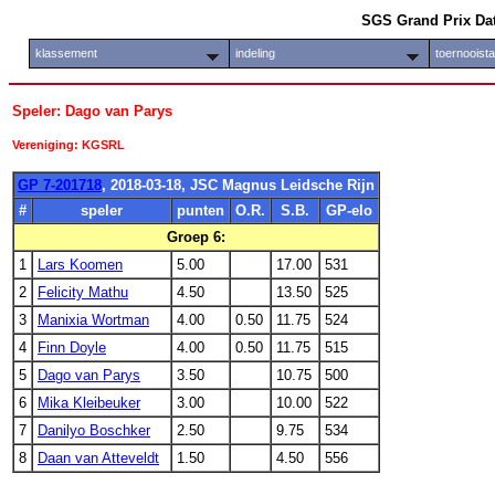
SGS Grand Prix Da
klassement
indeling
toernooist
Speler: Dago van Parys
Vereniging: KGSRL
GP 7-201718
, 2018-03-18, JSC Magnus Leidsche Rijn
#
speler
punten
O.R.
S.B.
GP-elo
Groep 6:
1
Lars Koomen
5.00
17.00
531
2
Felicity Mathu
4.50
13.50
525
3
Manixia Wortman
4.00
0.50
11.75
524
4
Finn Doyle
4.00
0.50
11.75
515
5
Dago van Parys
3.50
10.75
500
6
Mika Kleibeuker
3.00
10.00
522
7
Danilyo Boschker
2.50
9.75
534
8
Daan van Atteveldt
1.50
4.50
556