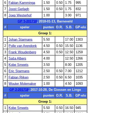
6
Fabian Kamminga
1.50
0.50
1.75
995
7
Joost Gerlagh
1.50
0.50
1.75
832
8
Joep Westerhof
1.00
3.00
971
GP 5-201718
, 2018-01-13, Barneveld
#
speler
punten
O.R.
S.B.
GP-elo
Groep 1:
1
Johan Starmans
5.50
17.00
1303
2
Polle van Arendonk
4.50
0.50
15.50
1136
3
Frank Woudenberg
4.50
0.50
12.50
1259
4
Saša Albers
4.00
12.50
1266
5
Kobe Smeets
3.50
8.00
1205
6
Eric Starmans
2.50
0.50
7.00
1212
7
Fabian Rijken
2.50
0.50
6.50
1035
8
Wouter Molemaker
1.00
4.50
1093
GP 2-201718
, 2017-10-28, De Giessen en Linge
#
speler
punten
O.R.
S.B.
GP-elo
Groep 1:
1
Kobe Smeets
5.50
0.50
16.50
945