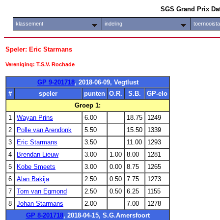
SGS Grand Prix Da
klassement
indeling
toernooist
Speler: Eric Starmans
Vereniging: T.S.V. Rochade
GP 9-201718
, 2018-06-09, Vegtlust
#
speler
punten
O.R.
S.B.
GP-elo
Groep 1:
1
Wayan Prins
6.00
18.75
1249
2
Polle van Arendonk
5.50
15.50
1339
3
Eric Starmans
3.50
11.00
1293
4
Brendan Lieuw
3.00
1.00
8.00
1281
5
Kobe Smeets
3.00
0.00
8.75
1265
6
Alan Bakija
2.50
0.50
7.75
1273
7
Tom van Egmond
2.50
0.50
6.25
1155
8
Johan Starmans
2.00
7.00
1278
GP 8-201718
, 2018-04-15, S.G.Amersfoort