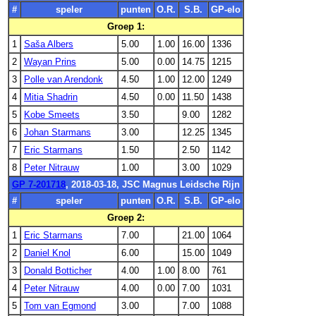
#
speler
punten
O.R.
S.B.
GP-elo
Groep 1:
1
Saša Albers
5.00
1.00
16.00
1336
2
Wayan Prins
5.00
0.00
14.75
1215
3
Polle van Arendonk
4.50
1.00
12.00
1249
4
Mitia Shadrin
4.50
0.00
11.50
1438
5
Kobe Smeets
3.50
9.00
1282
6
Johan Starmans
3.00
12.25
1345
7
Eric Starmans
1.50
2.50
1142
8
Peter Nitrauw
1.00
3.00
1029
GP 7-201718
, 2018-03-18, JSC Magnus Leidsche Rijn
#
speler
punten
O.R.
S.B.
GP-elo
Groep 2:
1
Eric Starmans
7.00
21.00
1064
2
Daniel Knol
6.00
15.00
1049
3
Donald Botticher
4.00
1.00
8.00
761
4
Peter Nitrauw
4.00
0.00
7.00
1031
5
Tom van Egmond
3.00
7.00
1088