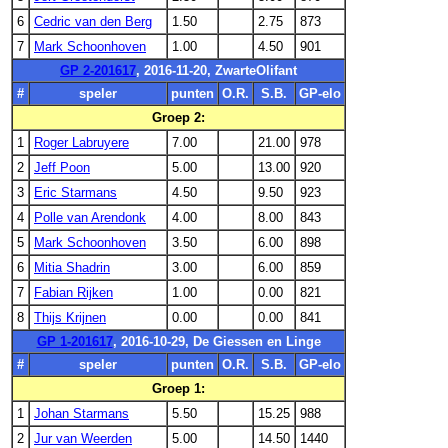
6
Cedric van den Berg
1.50
2.75
873
7
Mark Schoonhoven
1.00
4.50
901
GP 2-201617
, 2016-11-20, ZwarteOlifant
#
speler
punten
O.R.
S.B.
GP-elo
Groep 2:
1
Roger Labruyere
7.00
21.00
978
2
Jeff Poon
5.00
13.00
920
3
Eric Starmans
4.50
9.50
923
4
Polle van Arendonk
4.00
8.00
843
5
Mark Schoonhoven
3.50
6.00
898
6
Mitia Shadrin
3.00
6.00
859
7
Fabian Rijken
1.00
0.00
821
8
Thijs Krijnen
0.00
0.00
841
GP 1-201617
, 2016-10-29, De Giessen en Linge
#
speler
punten
O.R.
S.B.
GP-elo
Groep 1:
1
Johan Starmans
5.50
15.25
988
2
Jur van Weerden
5.00
14.50
1440