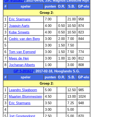
GP 6-201617
, 2017-04-09, JSC Magnus Leidsche Rijn
#
speler
punten
O.R.
S.B.
GP-elo
Groep 2:
1
Eric Starmans
7.00
21.00
958
2
Joaquin Aarts
4.00
0.50
10.50
874
3
Kobe Smeets
4.00
0.50
10.50
823
4
Cedric van den Berg
3.00
2.00
7.00
844
5
3.00
1.50
7.50
6
Tom van Egmond
3.00
1.50
7.50
774
7
Mees de Heij
3.00
1.00
11.00
812
8
Jochanan Alberts
1.00
3.00
808
GP 5-201617
, 2017-02-18, Hooglands S.G.
#
speler
punten
O.R.
S.B.
GP-elo
Groep 2:
1
Leandro Slagboom
5.00
12.50
985
2
Maarten Blommestein
4.50
13.00
1024
3
Eric Starmans
3.50
7.25
948
4
3.00
5.00
5
Jort Grootendorst
2.50
5.00
870