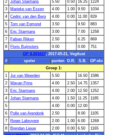
2
Johan Starmans
5.50
0.50
16.25
1224
3
Marieke van Essen
4.00
1.00
9.50
1034
4
Cedric van den Berg
4.00
0.00
11.00
829
5
Tom van Egmond
3.50
9.50
883
6
Eric Starmans
3.00
7.00
1258
7
Fabian Rijken
2.50
6.25
869
8
Floris Buijnsters
0.00
0.00
751
GP 8-201617
, 2017-05-21, Vegtlust
#
speler
punten
O.R.
S.B.
GP-elo
Groep 1:
1
Jur van Weerden
5.50
16.50
1586
2
Wayan Prins
4.00
2.50
14.75
1357
3
Eric Starmans
4.00
2.00
12.50
1252
4
Johan Starmans
4.00
1.50
11.25
1185
5
4.00
0.00
12.00
6
Polle van Arendonk
2.50
8.00
1105
7
Roger Labruyere
2.00
1.00
6.00
1269
8
Brendan Lieuw
2.00
0.00
6.50
1165