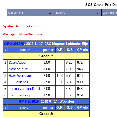
SGS Grand Prix Da
klassement
indeling
toernooist
Speler: Tom Frakking
Vereniging: Moira-Domtoren
GP 2-201920
, 2019-11-17, JSC Magnus Leidsche Rijn
#
speler
punten
O.R.
S.B.
GP-elo
Groep 2:
1
Daan Aubel
3.50
8.25
872
2
Sascha Kurt
3.00
7.00
948
3
Rawi Wortman
2.50
1.00
5.75
923
4
Tijl Fokkinga
2.50
0.00
5.00
900
5
Tobias van der Kroef
2.00
4.50
943
6
Tom Frakking
1.50
4.50
949
GP 8-201819
, 2019-04-14, Woerden
#
speler
punten
O.R.
S.B.
GP-elo
Groep 2: