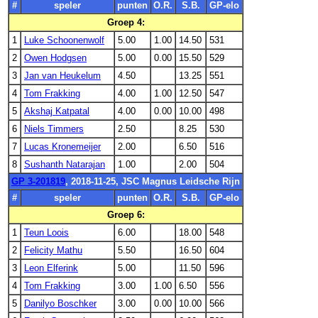
#
speler
punten
O.R.
S.B.
GP-elo
Groep 4:
1
Luke Schoonenwolf
5.00
1.00
14.50
531
2
Owen Hodgsen
5.00
0.00
15.50
529
3
Jan van Heukelum
4.50
13.25
551
4
Tom Frakking
4.00
1.00
12.50
547
5
Akshaj Katpatal
4.00
0.00
10.00
498
6
Niels Timmers
2.50
8.25
530
7
Lucas Kronemeijer
2.00
6.50
516
8
Sushanth Natarajan
1.00
2.00
504
GP 3-201819
, 2018-11-25, JSC Magnus Leidsche Rijn
#
speler
punten
O.R.
S.B.
GP-elo
Groep 6:
1
Teun Loois
6.00
18.00
548
2
Felicity Mathu
5.50
16.50
604
3
Leon Elferink
5.00
11.50
596
4
Tom Frakking
3.00
1.00
6.50
556
5
Danilyo Boschker
3.00
0.00
10.00
566