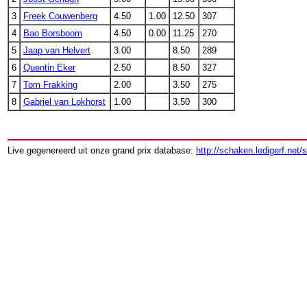
3
Freek Couwenberg
4.50
1.00
12.50
307
4
Bao Borsboom
4.50
0.00
11.25
270
5
Jaap van Helvert
3.00
8.50
289
6
Quentin Eker
2.50
8.50
327
7
Tom Frakking
2.00
3.50
275
8
Gabriel van Lokhorst
1.00
3.50
300
Live gegenereerd uit onze grand prix database:
http://schaken.ledigerf.net/