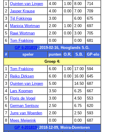
1
Quinten van Lingen
4.00
1.00
8.00
714
2
Jasper Krause
4.00
0.00
7.00
709
3
Tijl Fokkinga
3.00
6.00
675
4
Manixia Wortman
2.00
1.00
2.00
697
5
Rawi Wortman
2.00
0.00
3.00
705
6
Tom Frakking
0.00
0.00
681
GP 6-201819
, 2019-02-16, Hooglands S.G.
#
speler
punten
O.R.
S.B.
GP-elo
Groep 4:
1
Tom Frakking
6.00
1.00
17.00
594
2
Reiko Dirksen
6.00
0.00
16.00
645
3
Quinten van Lingen
5.00
14.50
687
4
Lars Koomen
3.50
6.25
667
5
Floris de Vogel
3.00
4.50
553
6
German Sentsov
2.50
6.75
620
7
Jurre van Woerden
2.00
2.50
593
8
Mees Meijerink
0.00
0.00
687
GP 4-201819
, 2018-12-09, Moira-Domtoren