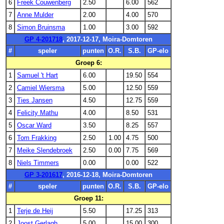
6
Freek Couwenberg
2.50
6.00
562
7
Anne Mulder
2.00
4.00
570
8
Simon Bruinsma
1.00
3.00
592
GP 4-201718
, 2017-12-17, Moira-Domtoren
#
speler
punten
O.R.
S.B.
GP-elo
Groep 6:
1
Samuel 't Hart
6.00
19.50
554
2
Camiel Wiersma
5.00
12.50
559
3
Ties Jansen
4.50
12.75
559
4
Felicity Mathu
4.00
8.50
531
5
Oscar Ward
3.50
8.25
557
6
Tom Frakking
2.50
1.00
4.75
500
7
Meike Slendebroek
2.50
0.00
7.75
569
8
Niels Timmers
0.00
0.00
522
GP 3-201617
, 2016-12-18, Moira-Domtoren
#
speler
punten
O.R.
S.B.
GP-elo
Groep 11:
1
Terje de Heij
5.50
17.25
313
2
Joost Gerlagh
5.00
15.00
300