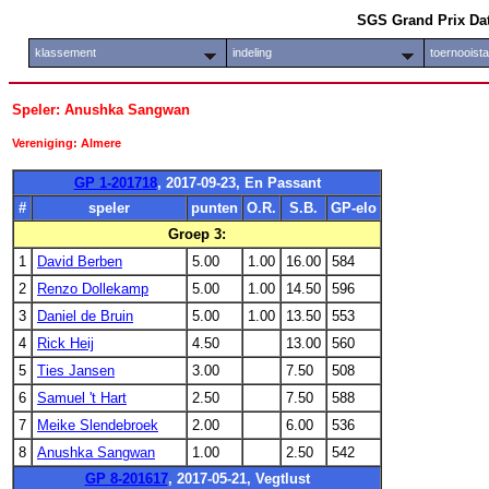
SGS Grand Prix Da
klassement
indeling
toernooist
Speler: Anushka Sangwan
Vereniging: Almere
GP 1-201718
, 2017-09-23, En Passant
#
speler
punten
O.R.
S.B.
GP-elo
Groep 3:
1
David Berben
5.00
1.00
16.00
584
2
Renzo Dollekamp
5.00
1.00
14.50
596
3
Daniel de Bruin
5.00
1.00
13.50
553
4
Rick Heij
4.50
13.00
560
5
Ties Jansen
3.00
7.50
508
6
Samuel 't Hart
2.50
7.50
588
7
Meike Slendebroek
2.00
6.00
536
8
Anushka Sangwan
1.00
2.50
542
GP 8-201617
, 2017-05-21, Vegtlust