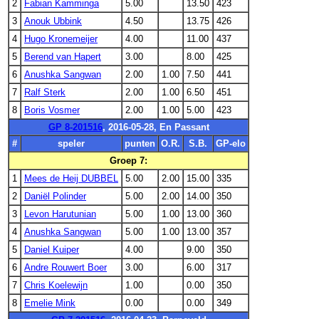
2
Fabian Kamminga
5.00
13.50
423
3
Anouk Ubbink
4.50
13.75
426
4
Hugo Kronemeijer
4.00
11.00
437
5
Berend van Hapert
3.00
8.00
425
6
Anushka Sangwan
2.00
1.00
7.50
441
7
Ralf Sterk
2.00
1.00
6.50
451
8
Boris Vosmer
2.00
1.00
5.00
423
GP 8-201516
, 2016-05-28, En Passant
#
speler
punten
O.R.
S.B.
GP-elo
Groep 7:
1
Mees de Heij DUBBEL
5.00
2.00
15.00
335
2
Daniël Polinder
5.00
2.00
14.00
350
3
Levon Harutunian
5.00
1.00
13.00
360
4
Anushka Sangwan
5.00
1.00
13.00
357
5
Daniel Kuiper
4.00
9.00
350
6
Andre Rouwert Boer
3.00
6.00
317
7
Chris Koelewijn
1.00
0.00
350
8
Emelie Mink
0.00
0.00
349