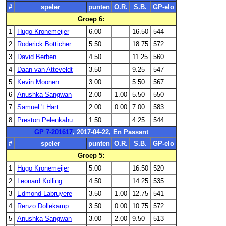
#
speler
punten
O.R.
S.B.
GP-elo
Groep 6:
1
Hugo Kronemeijer
6.00
16.50
544
2
Roderick Botticher
5.50
18.75
572
3
David Berben
4.50
11.25
560
4
Daan van Atteveldt
3.50
9.25
547
5
Kevin Moonen
3.00
5.50
567
6
Anushka Sangwan
2.00
1.00
5.50
550
7
Samuel 't Hart
2.00
0.00
7.00
583
8
Preston Pelenkahu
1.50
4.25
544
GP 7-201617
, 2017-04-22, En Passant
#
speler
punten
O.R.
S.B.
GP-elo
Groep 5:
1
Hugo Kronemeijer
5.00
16.50
520
2
Leonard Kolling
4.50
14.25
535
3
Edmond Labruyere
3.50
1.00
12.75
541
4
Renzo Dollekamp
3.50
0.00
10.75
572
5
Anushka Sangwan
3.00
2.00
9.50
513