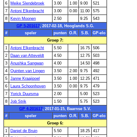
6
Meike Slendebroek
3.00
1.00
9.00
521
7
Antoni Elkenbracht
3.00
0.00
11.00
575
8
Kevin Moonen
2.50
9.25
543
GP 5-201617
, 2017-02-18, Hooglands S.G.
#
speler
punten
O.R.
S.B.
GP-elo
Groep 7:
1
Antoni Elkenbracht
5.50
16.75
506
2
Daan van Atteveldt
4.50
12.75
503
3
Anushka Sangwan
4.00
14.50
498
4
Quinten van Lingen
3.50
2.00
9.75
492
5
Janne Kraaijpoel
3.50
1.00
12.25
471
6
Laura Schoonhoven
3.50
0.00
9.75
479
7
Yorick Duursma
2.00
5.00
523
8
Job Strik
1.50
5.75
523
GP 4-201617
, 2017-01-15, Baarnse S.V.
#
speler
punten
O.R.
S.B.
GP-elo
Groep 6:
1
Daniel de Bruin
5.50
18.25
417