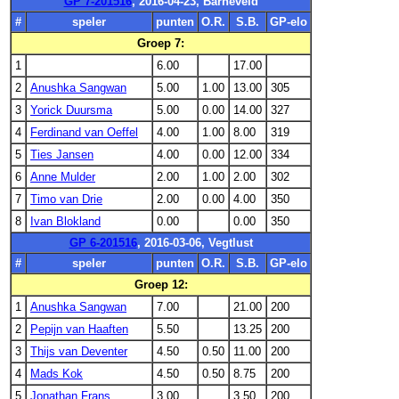
GP 7-201516
, 2016-04-23, Barneveld
#
speler
punten
O.R.
S.B.
GP-elo
Groep 7:
1
6.00
17.00
2
Anushka Sangwan
5.00
1.00
13.00
305
3
Yorick Duursma
5.00
0.00
14.00
327
4
Ferdinand van Oeffel
4.00
1.00
8.00
319
5
Ties Jansen
4.00
0.00
12.00
334
6
Anne Mulder
2.00
1.00
2.00
302
7
Timo van Drie
2.00
0.00
4.00
350
8
Ivan Blokland
0.00
0.00
350
GP 6-201516
, 2016-03-06, Vegtlust
#
speler
punten
O.R.
S.B.
GP-elo
Groep 12:
1
Anushka Sangwan
7.00
21.00
200
2
Pepijn van Haaften
5.50
13.25
200
3
Thijs van Deventer
4.50
0.50
11.00
200
4
Mads Kok
4.50
0.50
8.75
200
5
Jonathan Frans
3.00
3.50
200