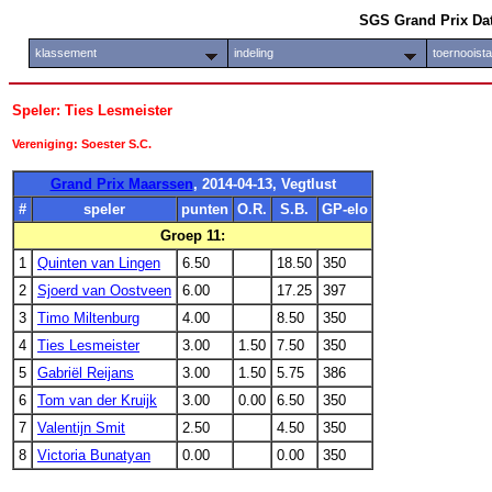
SGS Grand Prix Da
klassement
indeling
toernooist
Speler: Ties Lesmeister
Vereniging: Soester S.C.
Grand Prix Maarssen
, 2014-04-13, Vegtlust
#
speler
punten
O.R.
S.B.
GP-elo
Groep 11:
1
Quinten van Lingen
6.50
18.50
350
2
Sjoerd van Oostveen
6.00
17.25
397
3
Timo Miltenburg
4.00
8.50
350
4
Ties Lesmeister
3.00
1.50
7.50
350
5
Gabriël Reijans
3.00
1.50
5.75
386
6
Tom van der Kruijk
3.00
0.00
6.50
350
7
Valentijn Smit
2.50
4.50
350
8
Victoria Bunatyan
0.00
0.00
350