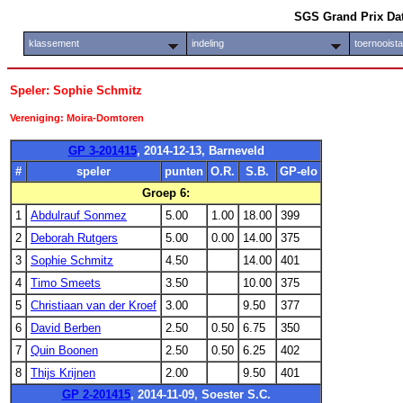
SGS Grand Prix Da
klassement
indeling
toernooist
Speler: Sophie Schmitz
Vereniging: Moira-Domtoren
GP 3-201415
, 2014-12-13, Barneveld
#
speler
punten
O.R.
S.B.
GP-elo
Groep 6:
1
Abdulrauf Sonmez
5.00
1.00
18.00
399
2
Deborah Rutgers
5.00
0.00
14.00
375
3
Sophie Schmitz
4.50
14.00
401
4
Timo Smeets
3.50
10.00
375
5
Christiaan van der Kroef
3.00
9.50
377
6
David Berben
2.50
0.50
6.75
350
7
Quin Boonen
2.50
0.50
6.25
402
8
Thijs Krijnen
2.00
9.50
401
GP 2-201415
, 2014-11-09, Soester S.C.