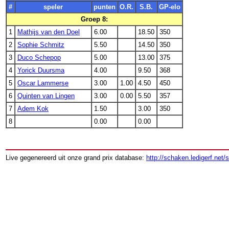
#
speler
punten
O.R.
S.B.
GP-elo
Groep 8:
1
Mathijs van den Doel
6.00
18.50
350
2
Sophie Schmitz
5.50
14.50
350
3
Duco Schepop
5.00
13.00
375
4
Yorick Duursma
4.00
9.50
368
5
Oscar Lammerse
3.00
1.00
4.50
450
6
Quinten van Lingen
3.00
0.00
5.50
357
7
Adem Kok
1.50
3.00
350
8
0.00
0.00
Live gegenereerd uit onze grand prix database:
http://schaken.ledigerf.net/