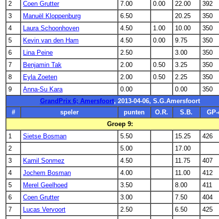
2
Coen Grutter
7.00
0.00
22.00
392
3
Manuël Kloppenburg
6.50
20.25
350
4
Laura Schoonhoven
4.50
1.00
10.00
350
5
Kevin van den Ham
4.50
0.00
9.75
350
6
Lina Peine
2.50
3.00
350
7
Benjamin Tak
2.00
0.50
3.25
350
8
Eyla Zoeten
2.00
0.50
2.25
350
9
Anna-Su Kara
0.00
0.00
350
GrandPrix 6; Amersfoort
, 2013-04-06, S.G.Amersfoort
#
speler
punten
O.R.
S.B.
GP-
Groep 9:
1
Sietse Bosman
5.50
15.25
426
2
5.00
17.00
3
Kamil Sonmez
4.50
11.75
407
4
Jochem Bosman
4.00
11.00
412
5
Merel Geelhoed
3.50
8.00
411
6
Coen Grutter
3.00
7.50
404
7
Lucas Vervoort
2.50
6.50
425