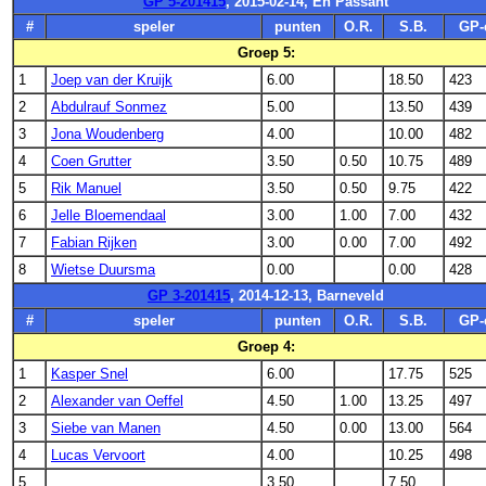
GP 5-201415
, 2015-02-14, En Passant
#
speler
punten
O.R.
S.B.
GP-
Groep 5:
1
Joep van der Kruijk
6.00
18.50
423
2
Abdulrauf Sonmez
5.00
13.50
439
3
Jona Woudenberg
4.00
10.00
482
4
Coen Grutter
3.50
0.50
10.75
489
5
Rik Manuel
3.50
0.50
9.75
422
6
Jelle Bloemendaal
3.00
1.00
7.00
432
7
Fabian Rijken
3.00
0.00
7.00
492
8
Wietse Duursma
0.00
0.00
428
GP 3-201415
, 2014-12-13, Barneveld
#
speler
punten
O.R.
S.B.
GP-
Groep 4:
1
Kasper Snel
6.00
17.75
525
2
Alexander van Oeffel
4.50
1.00
13.25
497
3
Siebe van Manen
4.50
0.00
13.00
564
4
Lucas Vervoort
4.00
10.25
498
5
3.50
7.50