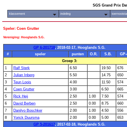
SGS Grand Prix Da
klassement
indeling
toernooist
Speler: Coen Grutter
Vereniging: Hooglands S.G.
GP 6-201718
, 2018-02-17, Hooglands S.G.
#
speler
punten
O.R.
S.B.
GP-
Groep 3:
1
Ralf Sterk
6.50
19.50
676
2
Julian Inberg
5.50
14.75
650
3
Teun Loois
4.00
11.50
574
4
Coen Grutter
3.00
6.50
665
5
Rick Heij
2.50
1.00
7.50
574
6
David Berben
2.50
0.00
8.75
660
7
Danilyo Boschker
2.00
1.00
4.50
556
8
Yorick Duursma
2.00
0.00
5.00
653
GP 5-201617
, 2017-02-18, Hooglands S.G.