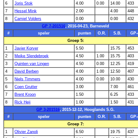
6
Joris Stok
4.00
0.00
14.00
433
7
Hessel Mink
2.00
4.00
448
8
Camiel Volders
0.00
0.00
432
GP 7-201516
, 2016-04-23, Barneveld
#
speler
punten
O.R.
S.B.
GP-
Groep 5:
1
Javier Korver
5.50
15.75
453
2
Meike Slendebroek
4.50
1.00
15.75
403
3
Quinten van Lingen
4.50
0.00
12.25
419
4
David Berben
4.00
1.00
12.50
407
5
Niels Timmers
4.00
0.00
10.00
430
6
Coen Grutter
3.00
7.00
461
7
Brent Kroon
1.50
6.25
433
8
Rick Heij
1.00
1.50
431
GP 3-201516
, 2015-12-12, Hooglands S.G.
#
speler
punten
O.R.
S.B.
GP-
Groep 7:
1
Olivier Zanoli
6.50
19.75
437