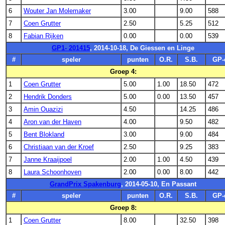
6
Wouter Jan Molemaker
3.00
9.00
588
7
Coen Grutter
2.50
5.25
512
8
Fabian Rijken
0.00
0.00
539
GP1- 201415
, 2014-10-18, De Giessen en Linge
#
speler
punten
O.R.
S.B.
GP-
Groep 4:
1
Coen Grutter
5.00
1.00
18.50
472
2
Hendrik Donders
5.00
0.00
13.50
457
3
Amin Ouazizi
4.50
14.25
486
4
Aron van der Haven
4.00
9.50
482
5
Bent Blokland
3.00
9.00
484
6
Christiaan van der Kroef
2.50
9.25
383
7
Janne Kraaijpoel
2.00
1.00
4.50
439
8
Laura Schoonhoven
2.00
0.00
8.00
442
GrandPrix Spakenburg
, 2014-05-10, En Passant
#
speler
punten
O.R.
S.B.
GP-
Groep 8:
1
Coen Grutter
8.00
32.50
398