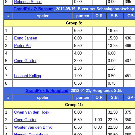
8
Rebecca Schuil
0.00
0.00
395
GrandPrix 7: Bussum
, 2012-05-19, Bussums Schaakgenootschap
#
speler
punten
O.R.
S.B.
GP-
Groep 8:
1
6.50
18.75
2
Enno Jansen
6.00
15.50
436
3
Pieter Pel
5.50
13.25
466
4
4.00
6.00
5
Coen Grutter
3.00
3.00
407
6
1.50
1.25
7
Leonard Kolling
1.00
0.50
451
8
0.50
0.75
GrandPrix 6: Hoogland
, 2012-04-21, Hooglands S.G.
#
speler
punten
O.R.
S.B.
GP-
Groep 11:
1
Owen van den Hoek
8.00
31.50
375
2
Coen Grutter
6.50
1.00
22.25
350
3
Wouter van den Brink
6.50
0.00
22.50
350
4
Hannah Creutzburg
6.00
20.50
350