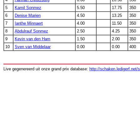
5
Kamil Sonmez
5.50
17.75
350
6
Denise Marien
4.50
13.25
350
7
Ianthe Minnaert
4.00
11.50
350
8
Abdulrauf Sonmez
2.50
4.25
350
9
Kevin van den Ham
1.50
2.00
350
10
Sven van Middelaar
0.00
0.00
400
Live gegenereerd uit onze grand prix database:
http://schaken.ledigerf.net/