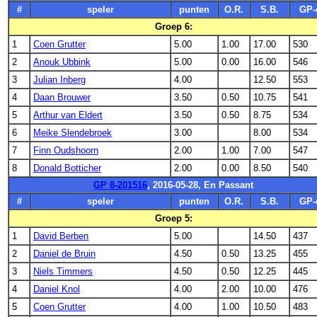
#
speler
punten
O.R.
S.B.
GP-
Groep 6:
1
Coen Grutter
5.00
1.00
17.00
530
2
Anouk Ubbink
5.00
0.00
16.00
546
3
Julian Inberg
4.00
12.50
553
4
Daan Brouwer
3.50
0.50
10.75
541
5
Arthur van Eldert
3.50
0.50
8.75
534
6
Meike Slendebroek
3.00
8.00
534
7
Finn Oudshoorn
2.00
1.00
7.00
547
8
Donald Botticher
2.00
0.00
8.50
540
GP 8-201516
, 2016-05-28, En Passant
#
speler
punten
O.R.
S.B.
GP-
Groep 5:
1
David Berben
5.00
14.50
437
2
Daniel de Bruin
4.50
0.50
13.25
455
3
Niels Timmers
4.50
0.50
12.25
445
4
Daniel Knol
4.00
2.00
10.00
476
5
Coen Grutter
4.00
1.00
10.50
483