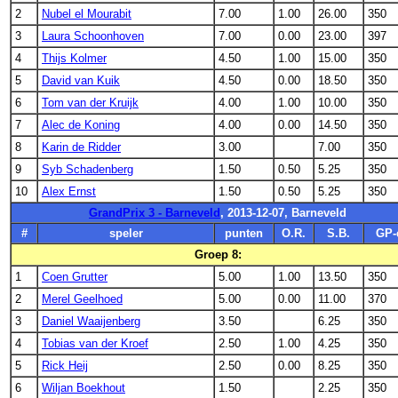
2
Nubel el Mourabit
7.00
1.00
26.00
350
3
Laura Schoonhoven
7.00
0.00
23.00
397
4
Thijs Kolmer
4.50
1.00
15.00
350
5
David van Kuik
4.50
0.00
18.50
350
6
Tom van der Kruijk
4.00
1.00
10.00
350
7
Alec de Koning
4.00
0.00
14.50
350
8
Karin de Ridder
3.00
7.00
350
9
Syb Schadenberg
1.50
0.50
5.25
350
10
Alex Ernst
1.50
0.50
5.25
350
GrandPrix 3 - Barneveld
, 2013-12-07, Barneveld
#
speler
punten
O.R.
S.B.
GP-
Groep 8:
1
Coen Grutter
5.00
1.00
13.50
350
2
Merel Geelhoed
5.00
0.00
11.00
370
3
Daniel Waaijenberg
3.50
6.25
350
4
Tobias van der Kroef
2.50
1.00
4.25
350
5
Rick Heij
2.50
0.00
8.25
350
6
Wiljan Boekhout
1.50
2.25
350