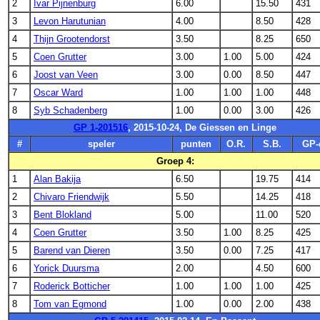
2
Ivar Pijnenburg
6.00
15.50
431
3
Levon Harutunian
4.00
8.50
428
4
Thijn Grootendorst
3.50
8.25
650
5
Coen Grutter
3.00
1.00
5.00
424
6
Joost van Veen
3.00
0.00
8.50
447
7
Oscar Ward
1.00
1.00
1.00
448
8
Syb Schadenberg
1.00
0.00
3.00
426
GP 1-201516
, 2015-10-24, De Giessen en Linge
#
speler
punten
O.R.
S.B.
GP-
Groep 4:
1
Alan Bakija
6.50
19.75
414
2
Chivaro Friendwijk
5.50
14.25
418
3
Bent Blokland
5.00
11.00
520
4
Coen Grutter
3.50
1.00
8.25
425
5
Barend van Dieren
3.50
0.00
7.25
417
6
Yorick Duursma
2.00
4.50
600
7
Roderick Botticher
1.00
1.00
1.00
425
8
Tom van Egmond
1.00
0.00
2.00
438