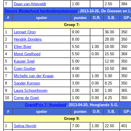
7
Daan van Atteveldt
1.00
2.50
384
Dennis Westerhout herdenkingstoernooi
, 2013-10-26, De Giessen en 
#
speler
punten
O.R.
S.B.
GP-
Groep 7:
1
Lennart Oron
9.00
36.00
350
2
Hendrik Donders
8.00
28.00
350
3
Ellen Boer
5.50
1.00
18.00
350
4
Merel Geelhoed
5.50
0.00
15.50
369
5
Kasper Snel
5.00
12.00
350
6
Coen Grutter
4.00
10.50
366
7
Michelle van der Knaap
3.00
1.00
5.00
350
8
Sander Korsten
3.00
0.00
8.25
350
9
Laura Schoonhoven
1.00
1.00
1.00
365
10
Corne de Goeij
1.00
0.00
4.25
350
GrandPrix 7; Hoogland
, 2013-04-20, Hooglands S.G.
#
speler
punten
O.R.
S.B.
GP-
Groep 9:
1
Selina Huynh
7.00
1.00
22.50
401