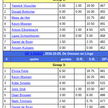
1
Yannick Visscher
6.00
1.00
18.00
467
2
Donald Botticher
6.00
0.00
16.00
455
3
Mees de Heij
4.50
10.75
482
4
Kevin Moonen
4.00
10.50
491
5
Antoni Elkenbracht
3.00
1.00
4.50
425
6
Laura Schoonhoven
3.00
0.00
5.50
458
7
Daniel de Bruin
1.50
2.25
482
8
Ansem Kuijpers
0.00
0.00
452
GP 1-201617
, 2016-10-29, De Giessen en Linge
#
speler
punten
O.R.
S.B.
GP-
Groep 3:
1
Elysia Feng
6.50
18.75
481
2
Kevin Moonen
5.50
16.25
491
3
Kobe Smeets
4.00
10.00
515
4
Joris Stok
3.00
1.00
10.00
487
5
Daan Brouwer
3.00
0.00
6.00
488
6
Niels Timmers
2.50
5.75
477
7
Daniel de Bruin
2.00
7.00
495