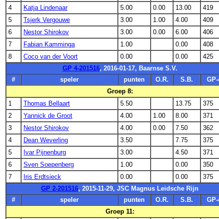
4
Katja Lindenaar
5.00
0.00
13.00
419
5
Tsjerk Vergouwe
3.00
1.00
4.00
409
6
Nestor Shirokov
3.00
0.00
6.00
406
7
Fabian Kamminga
1.00
0.00
408
8
Coco van der Voort
0.00
0.00
425
GP 4-201516
, 2016-01-17, Baarnse S.V.
#
speler
punten
O.R.
S.B.
GP-
Groep 8:
1
Thomas Bellaart
5.50
13.75
375
2
Yannick de Groot
4.00
1.00
8.00
371
3
Nestor Shirokov
4.00
0.00
7.50
362
4
Dean Weverling
3.50
7.75
375
5
Ivar Pijnenburg
3.00
4.50
371
6
Sven Soepenberg
1.00
0.00
350
7
Iris Erdtsieck
0.00
0.00
375
GP 2-201516
, 2015-11-29, JSC Magnus Leidsche Rijn
#
speler
punten
O.R.
S.B.
GP-
Groep 11: