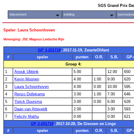
SGS Grand Prix Da
klassement
indeling
toernooist
Speler: Laura Schoonhoven
Vereniging: JSC Magnus Leidsche Rijn
GP 3-201718
, 2017-11-19, ZwarteOlifant
#
speler
punten
O.R.
S.B.
GP-
Groep 4:
1
Anouk Ubbink
5.00
12.00
650
2
Kevin Moonen
4.00
1.00
9.00
620
3
Laura Schoonhoven
4.00
0.00
10.00
595
4
Renzo Dollekamp
3.00
1.00
7.00
646
5
Yorick Duursma
3.00
0.00
6.00
628
6
Daan van Atteveldt
2.00
3.00
593
7
Felicity Mathu
0.00
0.00
621
GP 2-201718
, 2017-10-28, De Giessen en Linge
#
speler
punten
O.R.
S.B.
GP-