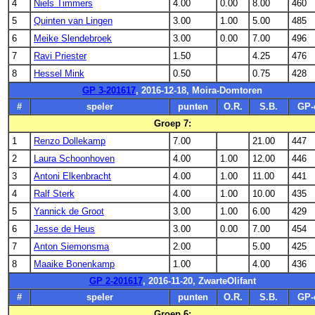
4
Niels Timmers
4.00
0.00
8.00
460
5
Quinten van Lingen
3.00
1.00
5.00
485
6
Meike Slendebroek
3.00
0.00
7.00
496
7
Ravi Priester
1.50
4.25
476
8
Hessel Mink
0.50
0.75
428
GP 3-201617
, 2016-12-18, Moira-Domtoren
#
speler
punten
O.R.
S.B.
GP-
Groep 7:
1
Renzo Dollekamp
7.00
21.00
447
2
Laura Schoonhoven
4.00
1.00
12.00
446
3
Antoni Elkenbracht
4.00
1.00
11.00
441
4
Ralf Sterk
4.00
1.00
10.00
435
5
Yannick de Groot
3.00
1.00
6.00
429
6
Jesse de Heus
3.00
0.00
7.00
454
7
Anton Siemonsma
2.00
5.00
425
8
Maaike Bonenkamp
1.00
4.00
436
GP 2-201617
, 2016-11-20, ZwarteOlifant
#
speler
punten
O.R.
S.B.
GP-
Groep 6: