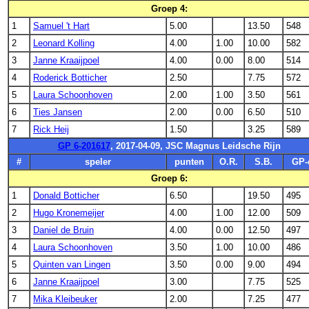
Groep 4:
1
Samuel 't Hart
5.00
13.50
548
2
Leonard Kolling
4.00
1.00
10.00
582
3
Janne Kraaijpoel
4.00
0.00
8.00
514
4
Roderick Botticher
2.50
7.75
572
5
Laura Schoonhoven
2.00
1.00
3.50
561
6
Ties Jansen
2.00
0.00
6.50
510
7
Rick Heij
1.50
3.25
589
GP 6-201617
, 2017-04-09, JSC Magnus Leidsche Rijn
#
speler
punten
O.R.
S.B.
GP-
Groep 6:
1
Donald Botticher
6.50
19.50
495
2
Hugo Kronemeijer
4.00
1.00
12.00
509
3
Daniel de Bruin
4.00
0.00
12.50
497
4
Laura Schoonhoven
3.50
1.00
10.00
486
5
Quinten van Lingen
3.50
0.00
9.00
494
6
Janne Kraaijpoel
3.00
7.75
525
7
Mika Kleibeuker
2.00
7.25
477