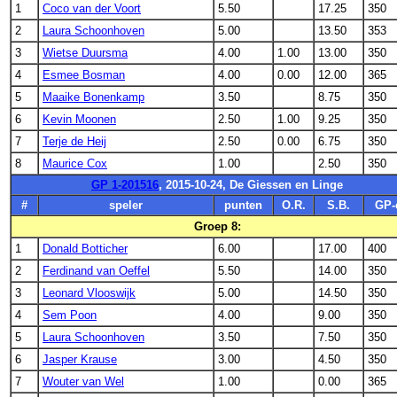
1
Coco van der Voort
5.50
17.25
350
2
Laura Schoonhoven
5.00
13.50
353
3
Wietse Duursma
4.00
1.00
13.00
350
4
Esmee Bosman
4.00
0.00
12.00
365
5
Maaike Bonenkamp
3.50
8.75
350
6
Kevin Moonen
2.50
1.00
9.25
350
7
Terje de Heij
2.50
0.00
6.75
350
8
Maurice Cox
1.00
2.50
350
GP 1-201516
, 2015-10-24, De Giessen en Linge
#
speler
punten
O.R.
S.B.
GP-
Groep 8:
1
Donald Botticher
6.00
17.00
400
2
Ferdinand van Oeffel
5.50
14.00
350
3
Leonard Vlooswijk
5.00
14.50
350
4
Sem Poon
4.00
9.00
350
5
Laura Schoonhoven
3.50
7.50
350
6
Jasper Krause
3.00
4.50
350
7
Wouter van Wel
1.00
0.00
365