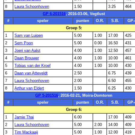
8
Laura Schoonhoven
1.50
3.25
464
GP 6-201516
, 2016-03-06, Vegtlust
#
speler
punten
O.R.
S.B.
GP-
Groep 5:
1
Sam van Luipen
5.00
1.00
17.00
425
2
Sem Poon
5.00
0.00
16.50
431
3
Joeri van Aalst
4.00
1.00
12.50
457
4
Daan Brouwer
4.00
1.00
10.00
461
5
Tobias van der Kroef
4.00
1.00
10.00
430
6
Daan van Atteveldt
2.50
6.75
439
7
Laura Schoonhoven
2.00
6.50
455
8
Arthur van Eldert
1.50
6.25
430
GP 5-201516
, 2016-02-21, Moira-Domtoren
#
speler
punten
O.R.
S.B.
GP-
Groep 6:
1
Jamie Thai
6.00
17.00
409
2
Laura Schoonhoven
5.00
2.00
14.00
409
3
Tim Mackaaij
5.00
1.00
12.00
419