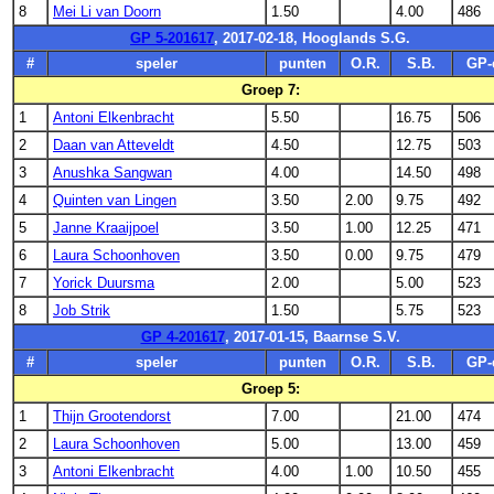
8
Mei Li van Doorn
1.50
4.00
486
GP 5-201617
, 2017-02-18, Hooglands S.G.
#
speler
punten
O.R.
S.B.
GP-
Groep 7:
1
Antoni Elkenbracht
5.50
16.75
506
2
Daan van Atteveldt
4.50
12.75
503
3
Anushka Sangwan
4.00
14.50
498
4
Quinten van Lingen
3.50
2.00
9.75
492
5
Janne Kraaijpoel
3.50
1.00
12.25
471
6
Laura Schoonhoven
3.50
0.00
9.75
479
7
Yorick Duursma
2.00
5.00
523
8
Job Strik
1.50
5.75
523
GP 4-201617
, 2017-01-15, Baarnse S.V.
#
speler
punten
O.R.
S.B.
GP-
Groep 5:
1
Thijn Grootendorst
7.00
21.00
474
2
Laura Schoonhoven
5.00
13.00
459
3
Antoni Elkenbracht
4.00
1.00
10.50
455