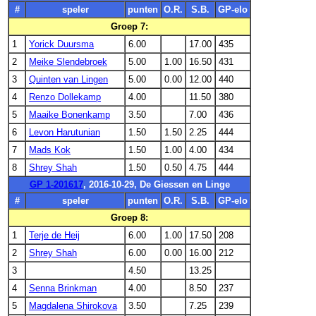
#
speler
punten
O.R.
S.B.
GP-elo
Groep 7:
1
Yorick Duursma
6.00
17.00
435
2
Meike Slendebroek
5.00
1.00
16.50
431
3
Quinten van Lingen
5.00
0.00
12.00
440
4
Renzo Dollekamp
4.00
11.50
380
5
Maaike Bonenkamp
3.50
7.00
436
6
Levon Harutunian
1.50
1.50
2.25
444
7
Mads Kok
1.50
1.00
4.00
434
8
Shrey Shah
1.50
0.50
4.75
444
GP 1-201617
, 2016-10-29, De Giessen en Linge
#
speler
punten
O.R.
S.B.
GP-elo
Groep 8:
1
Terje de Heij
6.00
1.00
17.50
208
2
Shrey Shah
6.00
0.00
16.00
212
3
4.50
13.25
4
Senna Brinkman
4.00
8.50
237
5
Magdalena Shirokova
3.50
7.25
239