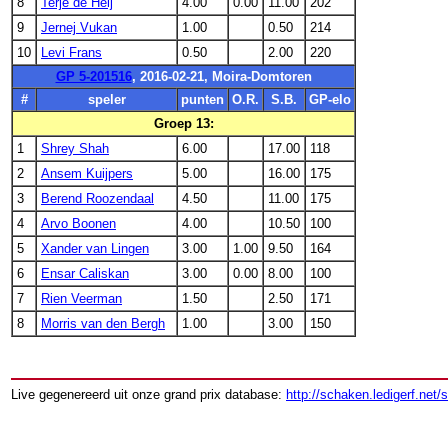
8
Terje de Heij
4.00
0.00
11.00
202
9
Jernej Vukan
1.00
0.50
214
10
Levi Frans
0.50
2.00
220
GP 5-201516
, 2016-02-21, Moira-Domtoren
#
speler
punten
O.R.
S.B.
GP-elo
Groep 13:
1
Shrey Shah
6.00
17.00
118
2
Ansem Kuijpers
5.00
16.00
175
3
Berend Roozendaal
4.50
11.00
175
4
Arvo Boonen
4.00
10.50
100
5
Xander van Lingen
3.00
1.00
9.50
164
6
Ensar Caliskan
3.00
0.00
8.00
100
7
Rien Veerman
1.50
2.50
171
8
Morris van den Bergh
1.00
3.00
150
Live gegenereerd uit onze grand prix database:
http://schaken.ledigerf.net/