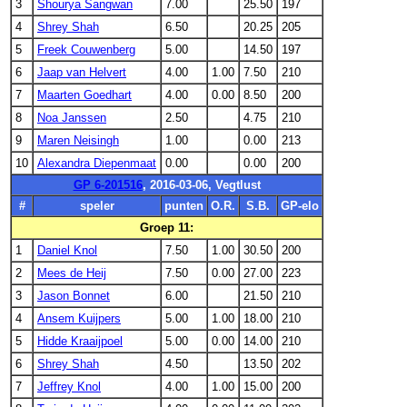
3
Shourya Sangwan
7.00
25.50
197
4
Shrey Shah
6.50
20.25
205
5
Freek Couwenberg
5.00
14.50
197
6
Jaap van Helvert
4.00
1.00
7.50
210
7
Maarten Goedhart
4.00
0.00
8.50
200
8
Noa Janssen
2.50
4.75
210
9
Maren Neisingh
1.00
0.00
213
10
Alexandra Diepenmaat
0.00
0.00
200
GP 6-201516
, 2016-03-06, Vegtlust
#
speler
punten
O.R.
S.B.
GP-elo
Groep 11:
1
Daniel Knol
7.50
1.00
30.50
200
2
Mees de Heij
7.50
0.00
27.00
223
3
Jason Bonnet
6.00
21.50
210
4
Ansem Kuijpers
5.00
1.00
18.00
210
5
Hidde Kraaijpoel
5.00
0.00
14.00
210
6
Shrey Shah
4.50
13.50
202
7
Jeffrey Knol
4.00
1.00
15.00
200