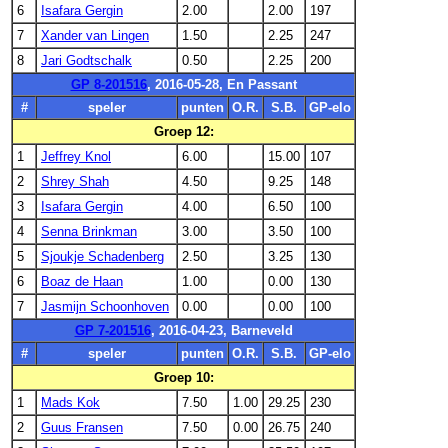
6
Isafara Gergin
2.00
2.00
197
7
Xander van Lingen
1.50
2.25
247
8
Jari Godtschalk
0.50
2.25
200
GP 8-201516
, 2016-05-28, En Passant
#
speler
punten
O.R.
S.B.
GP-elo
Groep 12:
1
Jeffrey Knol
6.00
15.00
107
2
Shrey Shah
4.50
9.25
148
3
Isafara Gergin
4.00
6.50
100
4
Senna Brinkman
3.00
3.50
100
5
Sjoukje Schadenberg
2.50
3.25
130
6
Boaz de Haan
1.00
0.00
130
7
Jasmijn Schoonhoven
0.00
0.00
100
GP 7-201516
, 2016-04-23, Barneveld
#
speler
punten
O.R.
S.B.
GP-elo
Groep 10:
1
Mads Kok
7.50
1.00
29.25
230
2
Guus Fransen
7.50
0.00
26.75
240