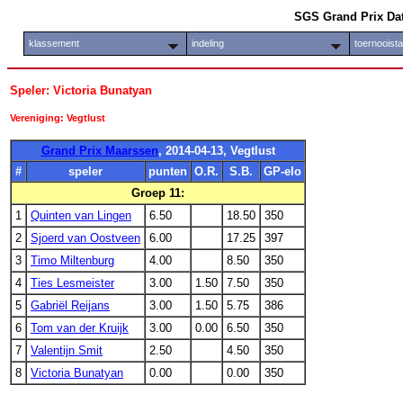
SGS Grand Prix Da
klassement
indeling
toernooist
Speler: Victoria Bunatyan
Vereniging: Vegtlust
Grand Prix Maarssen
, 2014-04-13, Vegtlust
#
speler
punten
O.R.
S.B.
GP-elo
Groep 11:
1
Quinten van Lingen
6.50
18.50
350
2
Sjoerd van Oostveen
6.00
17.25
397
3
Timo Miltenburg
4.00
8.50
350
4
Ties Lesmeister
3.00
1.50
7.50
350
5
Gabriël Reijans
3.00
1.50
5.75
386
6
Tom van der Kruijk
3.00
0.00
6.50
350
7
Valentijn Smit
2.50
4.50
350
8
Victoria Bunatyan
0.00
0.00
350