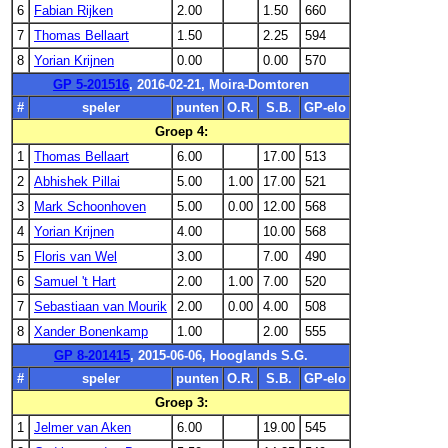
6
Fabian Rijken
2.00
1.50
660
7
Thomas Bellaart
1.50
2.25
594
8
Yorian Krijnen
0.00
0.00
570
GP 5-201516
, 2016-02-21, Moira-Domtoren
#
speler
punten
O.R.
S.B.
GP-elo
Groep 4:
1
Thomas Bellaart
6.00
17.00
513
2
Abhishek Pillai
5.00
1.00
17.00
521
3
Mark Schoonhoven
5.00
0.00
12.00
568
4
Yorian Krijnen
4.00
10.00
568
5
Floris van Wel
3.00
7.00
490
6
Samuel 't Hart
2.00
1.00
7.00
520
7
Sebastiaan van Mourik
2.00
0.00
4.00
508
8
Xander Bonenkamp
1.00
2.00
555
GP 8-201415
, 2015-06-06, Hooglands S.G.
#
speler
punten
O.R.
S.B.
GP-elo
Groep 3:
1
Jelmer van Aken
6.00
19.00
545