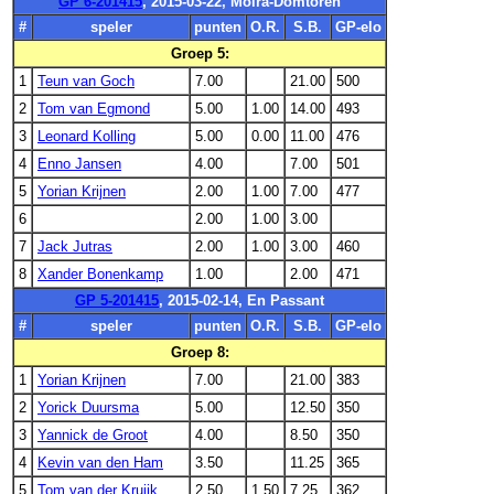
GP 6-201415
, 2015-03-22, Moira-Domtoren
#
speler
punten
O.R.
S.B.
GP-elo
Groep 5:
1
Teun van Goch
7.00
21.00
500
2
Tom van Egmond
5.00
1.00
14.00
493
3
Leonard Kolling
5.00
0.00
11.00
476
4
Enno Jansen
4.00
7.00
501
5
Yorian Krijnen
2.00
1.00
7.00
477
6
2.00
1.00
3.00
7
Jack Jutras
2.00
1.00
3.00
460
8
Xander Bonenkamp
1.00
2.00
471
GP 5-201415
, 2015-02-14, En Passant
#
speler
punten
O.R.
S.B.
GP-elo
Groep 8:
1
Yorian Krijnen
7.00
21.00
383
2
Yorick Duursma
5.00
12.50
350
3
Yannick de Groot
4.00
8.50
350
4
Kevin van den Ham
3.50
11.25
365
5
Tom van der Kruijk
2.50
1.50
7.25
362