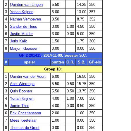
2
Quinten van Lingen
5.50
14.25
350
3
Yorian Krijnen
5.00
13.00
357
4
Nathan Verhoeven
3.50
8.75
352
5
Sander de Heus
3.00
1.00
4.50
350
6
Justin Mulder
3.00
0.00
5.00
350
7
Joris Kalk
1.50
1.75
360
8
Marjon Klaassen
0.00
0.00
350
GP 2-201415
, 2014-11-09, Soester S.C.
#
speler
punten
O.R.
S.B.
GP-elo
Groep 10:
1
Quintin van der Voort
6.00
16.50
350
2
Abel Wierenga
5.50
0.50
15.75
350
3
Quin Boonen
5.50
0.50
13.75
350
4
Yorian Krijnen
4.00
1.00
7.00
350
5
Jamie Thai
4.00
0.00
8.50
350
6
Erik Christiansson
2.00
1.00
350
7
Mees Keetelaar
1.00
0.00
350
8
Thomas de Groot
0.00
0.00
350