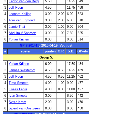
2
Cedric van den Berg
5.50
14.25
549
3
Jeff Poon
4.50
11.75
488
4
Leonard Kolling
3.00
2.00
6.00
523
5
Tom van Egmond
3.00
2.00
6.00
510
6
Jamie Thai
3.00
1.00
9.00
504
7
Abdulrauf Sonmez
3.00
1.00
7.50
525
8
Yorian Krijnen
0.00
0.00
514
GP 7-201415
, 2015-04-19, Vegtlust
#
speler
punten
O.R.
S.B.
GP-elo
Groep 5:
1
Yorian Krijnen
6.00
17.50
434
2
Jannes Westerhof
4.50
0.50
14.25
439
3
Jeff Poon
4.50
0.50
11.25
462
4
Timo Smeets
4.00
1.00
9.00
477
5
Eneas Lapré
4.00
0.00
11.00
427
6
Ivan Smeets
3.00
8.50
442
7
Sytze Krom
2.00
3.00
470
8
Sjoerd van Oostveen
0.00
0.00
450