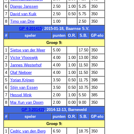
6
Django Janssen
2.50
1.00
5.25
350
7
David van Kuik
2.50
0.50
5.75
350
8
Timo van Drie
1.00
2.50
350
GP 4-201415
, 2015-01-18, Baarnse S.V.
#
speler
punten
O.R.
S.B.
GP-elo
Groep 9:
1
Sietse van der Meer
5.00
17.50
350
2
Victor Vlooswijk
4.00
1.00
13.00
350
3
Jannes Westerhof
4.00
1.00
11.50
350
4
Olaf Nieboer
4.00
1.00
11.50
350
5
Yorian Krijnen
3.50
0.50
11.75
398
6
Stijn van Essen
3.50
0.50
10.75
350
7
Hessel Mink
2.00
1.00
5.50
385
8
Mai Xun van Doorn
2.00
0.00
9.00
350
GP 3-201415
, 2014-12-13, Barneveld
#
speler
punten
O.R.
S.B.
GP-elo
Groep 9:
1
Cedric van den Berg
6.50
18.75
350