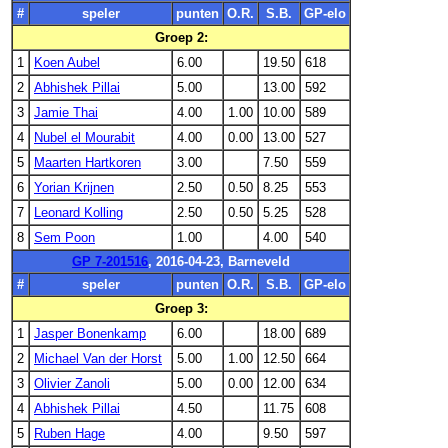
#
speler
punten
O.R.
S.B.
GP-elo
Groep 2:
1
Koen Aubel
6.00
19.50
618
2
Abhishek Pillai
5.00
13.00
592
3
Jamie Thai
4.00
1.00
10.00
589
4
Nubel el Mourabit
4.00
0.00
13.00
527
5
Maarten Hartkoren
3.00
7.50
559
6
Yorian Krijnen
2.50
0.50
8.25
553
7
Leonard Kolling
2.50
0.50
5.25
528
8
Sem Poon
1.00
4.00
540
GP 7-201516
, 2016-04-23, Barneveld
#
speler
punten
O.R.
S.B.
GP-elo
Groep 3:
1
Jasper Bonenkamp
6.00
18.00
689
2
Michael Van der Horst
5.00
1.00
12.50
664
3
Olivier Zanoli
5.00
0.00
12.00
634
4
Abhishek Pillai
4.50
11.75
608
5
Ruben Hage
4.00
9.50
597