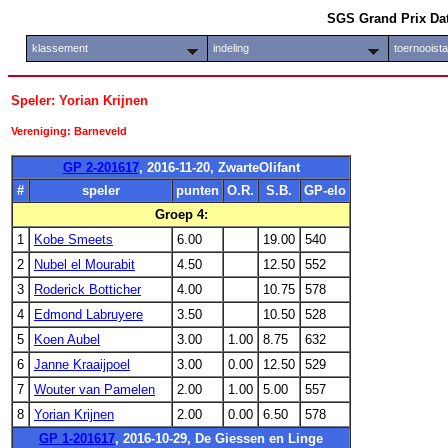
SGS Grand Prix Da
klassement
indeling
toernooist
Speler: Yorian Krijnen
Vereniging: Barneveld
GP 2-201617
, 2016-11-20, ZwarteOlifant
#
speler
punten
O.R.
S.B.
GP-elo
Groep 4:
1
Kobe Smeets
6.00
19.00
540
2
Nubel el Mourabit
4.50
12.50
552
3
Roderick Botticher
4.00
10.75
578
4
Edmond Labruyere
3.50
10.50
528
5
Koen Aubel
3.00
1.00
8.75
632
6
Janne Kraaijpoel
3.00
0.00
12.50
529
7
Wouter van Pamelen
2.00
1.00
5.00
557
8
Yorian Krijnen
2.00
0.00
6.50
578
GP 1-201617
, 2016-10-29, De Giessen en Linge