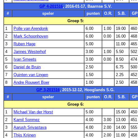
GP 4-201516
, 2016-01-17, Baarnse S.V.
#
speler
punten
O.R.
S.B.
GP
Groep 5:
1
Polle van Arendonk
6.00
1.00
19.00
460
2
Mark Schoonhoven
6.00
0.00
16.00
468
3
Ruben Hage
5.00
11.00
465
4
Jannes Westerhof
3.00
1.00
5.50
502
5
Ivan Smeets
3.00
0.00
8.50
474
6
Daniel de Bruin
2.50
6.75
500
7
Quinten van Lingen
1.50
2.25
452
8
Andre Rouwert Boer
1.00
2.50
458
GP 3-201516
, 2015-12-12, Hooglands S.G.
#
speler
punten
O.R.
S.B.
GP
Groep 6:
1
Michael Van der Horst
5.00
15.00
450
2
Kamil Sonmez
4.00
3.00
13.00
451
3
Aarush Srivastava
4.00
2.00
14.00
555
4
Thijs Krijnen
4.00
2.00
11.00
458