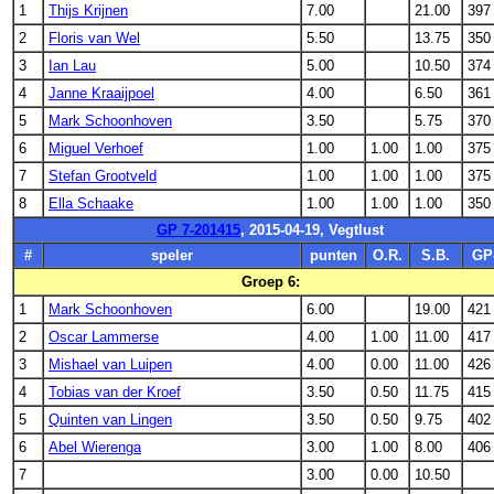
1
Thijs Krijnen
7.00
21.00
397
2
Floris van Wel
5.50
13.75
350
3
Ian Lau
5.00
10.50
374
4
Janne Kraaijpoel
4.00
6.50
361
5
Mark Schoonhoven
3.50
5.75
370
6
Miguel Verhoef
1.00
1.00
1.00
375
7
Stefan Grootveld
1.00
1.00
1.00
375
8
Ella Schaake
1.00
1.00
1.00
350
GP 7-201415
, 2015-04-19, Vegtlust
#
speler
punten
O.R.
S.B.
GP
Groep 6:
1
Mark Schoonhoven
6.00
19.00
421
2
Oscar Lammerse
4.00
1.00
11.00
417
3
Mishael van Luipen
4.00
0.00
11.00
426
4
Tobias van der Kroef
3.50
0.50
11.75
415
5
Quinten van Lingen
3.50
0.50
9.75
402
6
Abel Wierenga
3.00
1.00
8.00
406
7
3.00
0.00
10.50