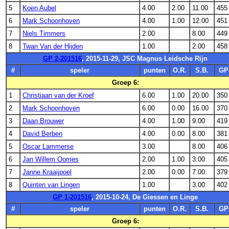
5
Koen Aubel
4.00
2.00
11.00
455
6
Mark Schoonhoven
4.00
1.00
12.00
451
7
Niels Timmers
2.00
8.00
449
8
Twan Van der Hijden
1.00
2.00
458
GP 2-201516
, 2015-11-29, JSC Magnus Leidsche Rijn
#
speler
punten
O.R.
S.B.
GP
Groep 6:
1
Christiaan van der Kroef
6.00
1.00
20.00
350
2
Mark Schoonhoven
6.00
0.00
16.00
370
3
Daan Brouwer
4.00
1.00
9.00
419
4
David Berben
4.00
0.00
8.00
381
5
Oscar Lammerse
3.00
8.00
406
6
Jan Willem Oomes
2.00
1.00
3.00
405
7
Janne Kraaijpoel
2.00
0.00
7.00
379
8
Quinten van Lingen
1.00
3.00
402
GP 1-201516
, 2015-10-24, De Giessen en Linge
#
speler
punten
O.R.
S.B.
GP
Groep 6: