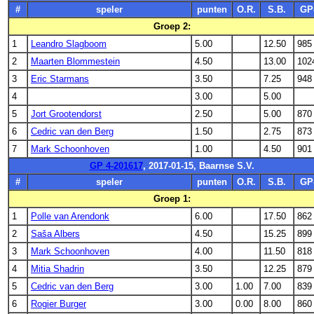
#
speler
punten
O.R.
S.B.
GP
Groep 2:
1
Leandro Slagboom
5.00
12.50
985
2
Maarten Blommestein
4.50
13.00
102
3
Eric Starmans
3.50
7.25
948
4
3.00
5.00
5
Jort Grootendorst
2.50
5.00
870
6
Cedric van den Berg
1.50
2.75
873
7
Mark Schoonhoven
1.00
4.50
901
GP 4-201617
, 2017-01-15, Baarnse S.V.
#
speler
punten
O.R.
S.B.
GP
Groep 1:
1
Polle van Arendonk
6.00
17.50
862
2
Saša Albers
4.50
15.25
899
3
Mark Schoonhoven
4.00
11.50
818
4
Mitia Shadrin
3.50
12.25
879
5
Cedric van den Berg
3.00
1.00
7.00
839
6
Rogier Burger
3.00
0.00
8.00
860