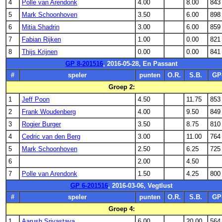
4
Polle van Arendonk
4.00
8.00
843
5
Mark Schoonhoven
3.50
6.00
898
6
Mitia Shadrin
3.00
6.00
859
7
Fabian Rijken
1.00
0.00
821
8
Thijs Krijnen
0.00
0.00
841
GP 8-201516
, 2016-05-28, En Passant
#
speler
punten
O.R.
S.B.
GP
Groep 2:
1
Jeff Poon
4.50
11.75
853
2
Frank Woudenberg
4.00
9.50
849
3
Rogier Burger
3.50
8.75
810
4
Cedric van den Berg
3.00
11.00
764
5
Mark Schoonhoven
2.50
6.25
725
6
2.00
4.50
7
Polle van Arendonk
1.50
4.25
800
GP 6-201516
, 2016-03-06, Vegtlust
#
speler
punten
O.R.
S.B.
GP
Groep 4:
1
Aarush Srivastava
6.00
20.00
564