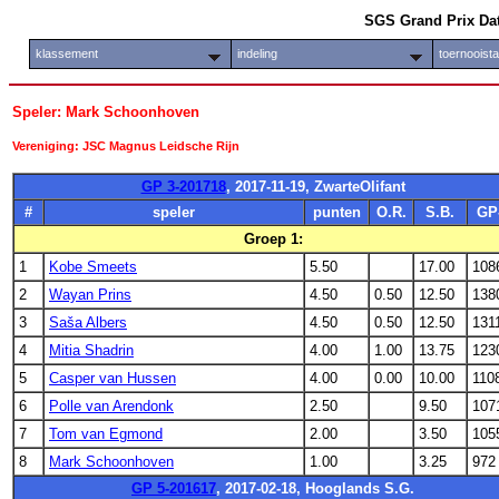
SGS Grand Prix Da
klassement
indeling
toernooist
Speler: Mark Schoonhoven
Vereniging: JSC Magnus Leidsche Rijn
GP 3-201718
, 2017-11-19, ZwarteOlifant
#
speler
punten
O.R.
S.B.
GP
Groep 1:
1
Kobe Smeets
5.50
17.00
108
2
Wayan Prins
4.50
0.50
12.50
138
3
Saša Albers
4.50
0.50
12.50
131
4
Mitia Shadrin
4.00
1.00
13.75
123
5
Casper van Hussen
4.00
0.00
10.00
110
6
Polle van Arendonk
2.50
9.50
107
7
Tom van Egmond
2.00
3.50
105
8
Mark Schoonhoven
1.00
3.25
972
GP 5-201617
, 2017-02-18, Hooglands S.G.