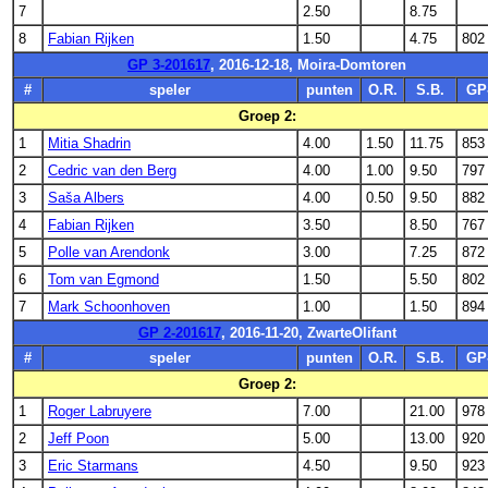
7
2.50
8.75
8
Fabian Rijken
1.50
4.75
802
GP 3-201617
, 2016-12-18, Moira-Domtoren
#
speler
punten
O.R.
S.B.
GP
Groep 2:
1
Mitia Shadrin
4.00
1.50
11.75
853
2
Cedric van den Berg
4.00
1.00
9.50
797
3
Saša Albers
4.00
0.50
9.50
882
4
Fabian Rijken
3.50
8.50
767
5
Polle van Arendonk
3.00
7.25
872
6
Tom van Egmond
1.50
5.50
802
7
Mark Schoonhoven
1.00
1.50
894
GP 2-201617
, 2016-11-20, ZwarteOlifant
#
speler
punten
O.R.
S.B.
GP
Groep 2:
1
Roger Labruyere
7.00
21.00
978
2
Jeff Poon
5.00
13.00
920
3
Eric Starmans
4.50
9.50
923