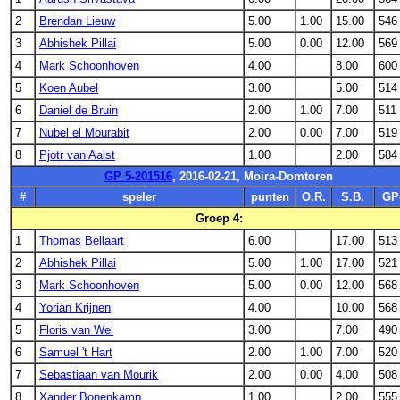
2
Brendan Lieuw
5.00
1.00
15.00
546
3
Abhishek Pillai
5.00
0.00
12.00
569
4
Mark Schoonhoven
4.00
8.00
600
5
Koen Aubel
3.00
5.00
514
6
Daniel de Bruin
2.00
1.00
7.00
511
7
Nubel el Mourabit
2.00
0.00
7.00
519
8
Pjotr van Aalst
1.00
2.00
584
GP 5-201516
, 2016-02-21, Moira-Domtoren
#
speler
punten
O.R.
S.B.
GP
Groep 4:
1
Thomas Bellaart
6.00
17.00
513
2
Abhishek Pillai
5.00
1.00
17.00
521
3
Mark Schoonhoven
5.00
0.00
12.00
568
4
Yorian Krijnen
4.00
10.00
568
5
Floris van Wel
3.00
7.00
490
6
Samuel 't Hart
2.00
1.00
7.00
520
7
Sebastiaan van Mourik
2.00
0.00
4.00
508
8
Xander Bonenkamp
1.00
2.00
555