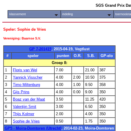
SGS Grand Prix Da
klassement
indeling
toernooist
Speler: Sophie de Vries
Vereniging: Baarnse S.V.
GP 7-201415
, 2015-04-19, Vegtlust
#
speler
punten
O.R.
S.B.
GP-elo
Groep 8:
1
Floris van Wel
7.00
21.00
387
2
Yannick Visscher
4.00
2.00
10.50
375
3
Timo Miltenburg
4.00
1.00
9.50
358
4
Gijs Prins
4.00
0.00
9.00
350
5
Boaz van der Maat
3.50
11.25
420
6
Valentijn Smit
3.00
6.50
350
7
Thijs Kolmer
2.00
4.00
350
8
Sophie de Vries
0.50
1.75
350
GP5 - Moira-Domtoren (Utrecht)
, 2014-02-23, Moira-Domtoren