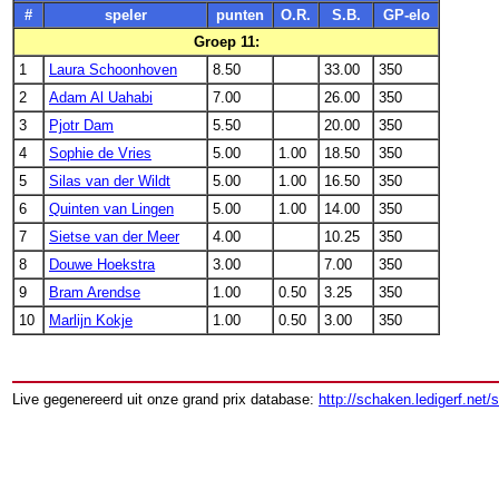
#
speler
punten
O.R.
S.B.
GP-elo
Groep 11:
1
Laura Schoonhoven
8.50
33.00
350
2
Adam Al Uahabi
7.00
26.00
350
3
Pjotr Dam
5.50
20.00
350
4
Sophie de Vries
5.00
1.00
18.50
350
5
Silas van der Wildt
5.00
1.00
16.50
350
6
Quinten van Lingen
5.00
1.00
14.00
350
7
Sietse van der Meer
4.00
10.25
350
8
Douwe Hoekstra
3.00
7.00
350
9
Bram Arendse
1.00
0.50
3.25
350
10
Marlijn Kokje
1.00
0.50
3.00
350
Live gegenereerd uit onze grand prix database:
http://schaken.ledigerf.net/