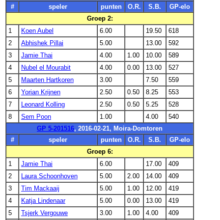
#
speler
punten
O.R.
S.B.
GP-elo
Groep 2:
1
Koen Aubel
6.00
19.50
618
2
Abhishek Pillai
5.00
13.00
592
3
Jamie Thai
4.00
1.00
10.00
589
4
Nubel el Mourabit
4.00
0.00
13.00
527
5
Maarten Hartkoren
3.00
7.50
559
6
Yorian Krijnen
2.50
0.50
8.25
553
7
Leonard Kolling
2.50
0.50
5.25
528
8
Sem Poon
1.00
4.00
540
GP 5-201516
, 2016-02-21, Moira-Domtoren
#
speler
punten
O.R.
S.B.
GP-elo
Groep 6:
1
Jamie Thai
6.00
17.00
409
2
Laura Schoonhoven
5.00
2.00
14.00
409
3
Tim Mackaaij
5.00
1.00
12.00
419
4
Katja Lindenaar
5.00
0.00
13.00
419
5
Tsjerk Vergouwe
3.00
1.00
4.00
409