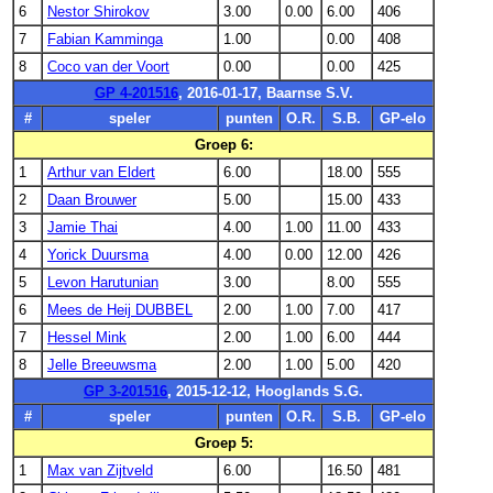
6
Nestor Shirokov
3.00
0.00
6.00
406
7
Fabian Kamminga
1.00
0.00
408
8
Coco van der Voort
0.00
0.00
425
GP 4-201516
, 2016-01-17, Baarnse S.V.
#
speler
punten
O.R.
S.B.
GP-elo
Groep 6:
1
Arthur van Eldert
6.00
18.00
555
2
Daan Brouwer
5.00
15.00
433
3
Jamie Thai
4.00
1.00
11.00
433
4
Yorick Duursma
4.00
0.00
12.00
426
5
Levon Harutunian
3.00
8.00
555
6
Mees de Heij DUBBEL
2.00
1.00
7.00
417
7
Hessel Mink
2.00
1.00
6.00
444
8
Jelle Breeuwsma
2.00
1.00
5.00
420
GP 3-201516
, 2015-12-12, Hooglands S.G.
#
speler
punten
O.R.
S.B.
GP-elo
Groep 5:
1
Max van Zijtveld
6.00
16.50
481