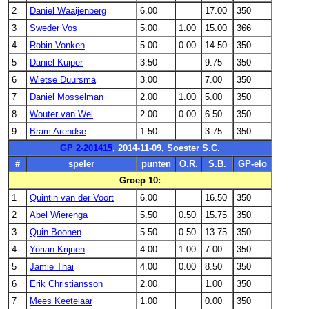
2
Daniel Waaijenberg
6.00
17.00
350
3
Sweder Vos
5.00
1.00
15.00
366
4
Robin Vonken
5.00
0.00
14.50
350
5
Daniel Kuiper
3.50
9.75
350
6
Wietse Duursma
3.00
7.00
350
7
Daniël Mosselman
2.00
1.00
5.00
350
8
Wouter van Wel
2.00
0.00
6.50
350
9
Bram Arendse
1.50
3.75
350
GP 2-201415
, 2014-11-09, Soester S.C.
#
speler
punten
O.R.
S.B.
GP-elo
Groep 10:
1
Quintin van der Voort
6.00
16.50
350
2
Abel Wierenga
5.50
0.50
15.75
350
3
Quin Boonen
5.50
0.50
13.75
350
4
Yorian Krijnen
4.00
1.00
7.00
350
5
Jamie Thai
4.00
0.00
8.50
350
6
Erik Christiansson
2.00
1.00
350
7
Mees Keetelaar
1.00
0.00
350