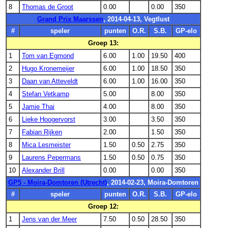
8
Thomas de Groot
0.00
0.00
350
Grand Prix Maarssen
, 2014-04-13, Vegtlust
#
speler
punten
O.R.
S.B.
GP-elo
Groep 13:
1
Tom van Egmond
6.00
1.00
19.50
400
2
Hugo Kronemeijer
6.00
1.00
18.50
350
3
Daan van Atteveldt
6.00
1.00
16.00
350
4
Stefan Vetkamp
5.00
8.00
350
5
Jamie Thai
4.00
8.00
350
6
Lieke Hoogervorst
3.00
3.50
350
7
Fabian Rijken
2.00
1.50
350
8
Mica Lesmeister
1.50
0.50
2.75
350
9
Laurens Pepermans
1.50
0.50
0.75
350
10
Alexander Brill
0.00
0.00
350
GP5 - Moira-Domtoren (Utrecht)
, 2014-02-23, Moira-Domtoren
#
speler
punten
O.R.
S.B.
GP-elo
Groep 12:
1
Jens van der Meer
7.50
0.50
28.50
350