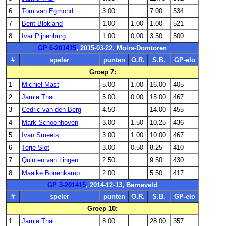
6
Tom van Egmond
3.00
7.00
534
7
Bent Blokland
1.00
1.00
1.00
521
8
Ivar Pijnenburg
1.00
0.00
3.50
500
GP 6-201415
, 2015-03-22, Moira-Domtoren
#
speler
punten
O.R.
S.B.
GP-elo
Groep 7:
1
Michiel Mast
5.00
1.00
16.00
405
2
Jamie Thai
5.00
0.00
15.00
467
3
Cedric van den Berg
4.50
14.00
455
4
Mark Schoonhoven
3.00
1.50
10.25
436
5
Ivan Smeets
3.00
1.00
10.00
467
6
Terje Slot
3.00
0.50
8.25
410
7
Quinten van Lingen
2.50
9.50
430
8
Maaike Bonenkamp
2.00
5.50
417
GP 3-201415
, 2014-12-13, Barneveld
#
speler
punten
O.R.
S.B.
GP-elo
Groep 10:
1
Jamie Thai
8.00
28.00
357