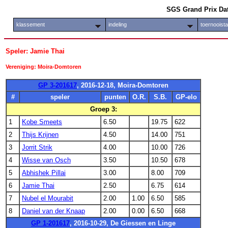
SGS Grand Prix Da
klassement
indeling
toernooist
Speler: Jamie Thai
Vereniging: Moira-Domtoren
GP 3-201617
, 2016-12-18, Moira-Domtoren
#
speler
punten
O.R.
S.B.
GP-elo
Groep 3:
1
Kobe Smeets
6.50
19.75
622
2
Thijs Krijnen
4.50
14.00
751
3
Jorrit Strik
4.00
10.00
726
4
Wisse van Osch
3.50
10.50
678
5
Abhishek Pillai
3.00
8.00
709
6
Jamie Thai
2.50
6.75
614
7
Nubel el Mourabit
2.00
1.00
6.50
585
8
Daniel van der Knaap
2.00
0.00
6.50
668
GP 1-201617
, 2016-10-29, De Giessen en Linge