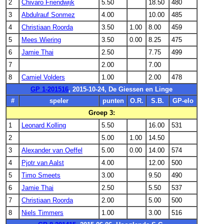
2
Chivaro Friendwijk
5.50
18.50
480
3
Abdulrauf Sonmez
4.00
10.00
485
4
Christiaan Roorda
3.50
1.00
8.00
459
5
Mees Wiering
3.50
0.00
8.25
475
6
Jamie Thai
2.50
7.75
499
7
2.00
7.00
8
Camiel Volders
1.00
2.00
478
GP 1-201516
, 2015-10-24, De Giessen en Linge
#
speler
punten
O.R.
S.B.
GP-elo
Groep 3:
1
Leonard Kolling
5.50
16.00
531
2
5.00
1.00
14.50
3
Alexander van Oeffel
5.00
0.00
14.00
574
4
Pjotr van Aalst
4.00
12.00
500
5
Timo Smeets
3.00
9.50
490
6
Jamie Thai
2.50
5.50
537
7
Christiaan Roorda
2.00
5.00
500
8
Niels Timmers
1.00
3.00
516