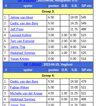
GP 8-201415
, 2015-06-06, Hooglands S.G.
#
speler
punten
O.R.
S.B.
GP-elo
Groep 3:
1
Jelmer van Aken
6.00
19.00
545
2
Cedric van den Berg
5.50
14.25
549
3
Jeff Poon
4.50
11.75
488
4
Leonard Kolling
3.00
2.00
6.00
523
5
Tom van Egmond
3.00
2.00
6.00
510
6
Jamie Thai
3.00
1.00
9.00
504
7
Abdulrauf Sonmez
3.00
1.00
7.50
525
8
Yorian Krijnen
0.00
0.00
514
GP 7-201415
, 2015-04-19, Vegtlust
#
speler
punten
O.R.
S.B.
GP-elo
Groep 4:
1
Cedric van den Berg
5.50
16.50
479
2
Fabian Rijken
5.00
15.00
521
3
Michelle van der Knaap
4.50
1.00
11.25
521
4
Abdulrauf Sonmez
4.50
0.00
11.00
488
5
Jamie Thai
3.50
11.75
502