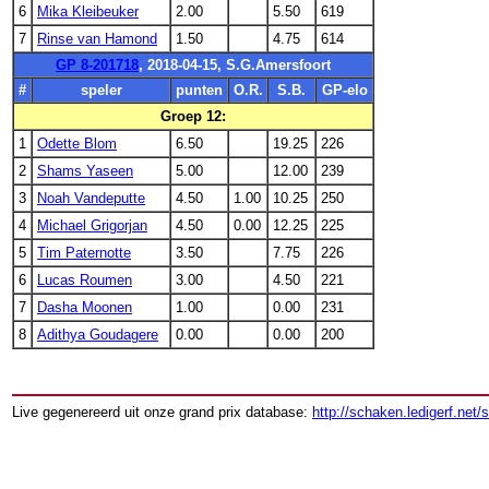
6
Mika Kleibeuker
2.00
5.50
619
7
Rinse van Hamond
1.50
4.75
614
GP 8-201718
, 2018-04-15, S.G.Amersfoort
#
speler
punten
O.R.
S.B.
GP-elo
Groep 12:
1
Odette Blom
6.50
19.25
226
2
Shams Yaseen
5.00
12.00
239
3
Noah Vandeputte
4.50
1.00
10.25
250
4
Michael Grigorjan
4.50
0.00
12.25
225
5
Tim Paternotte
3.50
7.75
226
6
Lucas Roumen
3.00
4.50
221
7
Dasha Moonen
1.00
0.00
231
8
Adithya Goudagere
0.00
0.00
200
Live gegenereerd uit onze grand prix database:
http://schaken.ledigerf.net/