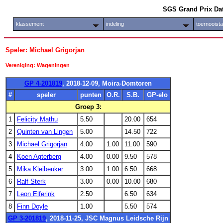
SGS Grand Prix Da
klassement
indeling
toernooist
Speler: Michael Grigorjan
Vereniging: Wageningen
GP 4-201819
, 2018-12-09, Moira-Domtoren
#
speler
punten
O.R.
S.B.
GP-elo
Groep 3:
1
Felicity Mathu
5.50
20.00
654
2
Quinten van Lingen
5.00
14.50
722
3
Michael Grigorjan
4.00
1.00
11.00
590
4
Koen Agterberg
4.00
0.00
9.50
578
5
Mika Kleibeuker
3.00
1.00
6.50
668
6
Ralf Sterk
3.00
0.00
10.00
680
7
Leon Elferink
2.50
6.50
634
8
Finn Doyle
1.00
5.50
574
GP 3-201819
, 2018-11-25, JSC Magnus Leidsche Rijn