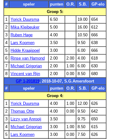
#
speler
punten
O.R.
S.B.
GP-elo
Groep 5:
1
Yorick Duursma
6.50
19.00
654
2
Mika Kleibeuker
5.00
16.00
612
3
Ruben Hage
4.00
10.50
666
4
Lars Koomen
3.50
9.50
638
5
Hidde Kraaijpoel
3.00
6.00
666
6
Rinse van Hamond
2.00
2.00
4.00
618
7
Michael Grigorjan
2.00
1.00
6.00
630
8
Vincent van Rijn
2.00
0.00
8.50
680
GP 1-201819
, 2018-10-07, S.G.Amersfoort
#
speler
punten
O.R.
S.B.
GP-elo
Groep 4:
1
Yorick Duursma
4.00
1.00
12.00
626
2
Thomas Otte
4.00
0.00
9.50
642
3
Lizzy van Anrooij
3.50
9.75
650
4
Michael Grigorjan
3.00
1.00
8.50
615
5
Lars Koomen
3.00
0.00
7.50
626