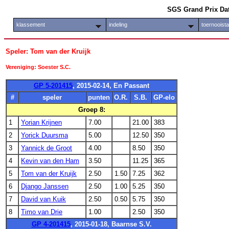
SGS Grand Prix Da
klassement
indeling
toernooist
Speler: Tom van der Kruijk
Vereniging: Soester S.C.
GP 5-201415
, 2015-02-14, En Passant
#
speler
punten
O.R.
S.B.
GP-elo
Groep 8:
1
Yorian Krijnen
7.00
21.00
383
2
Yorick Duursma
5.00
12.50
350
3
Yannick de Groot
4.00
8.50
350
4
Kevin van den Ham
3.50
11.25
365
5
Tom van der Kruijk
2.50
1.50
7.25
362
6
Django Janssen
2.50
1.00
5.25
350
7
David van Kuik
2.50
0.50
5.75
350
8
Timo van Drie
1.00
2.50
350
GP 4-201415
, 2015-01-18, Baarnse S.V.