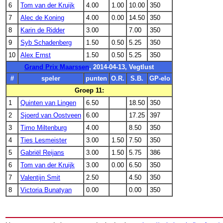
6
Tom van der Kruijk
4.00
1.00
10.00
350
7
Alec de Koning
4.00
0.00
14.50
350
8
Karin de Ridder
3.00
7.00
350
9
Syb Schadenberg
1.50
0.50
5.25
350
10
Alex Ernst
1.50
0.50
5.25
350
Grand Prix Maarssen
, 2014-04-13, Vegtlust
#
speler
punten
O.R.
S.B.
GP-elo
Groep 11:
1
Quinten van Lingen
6.50
18.50
350
2
Sjoerd van Oostveen
6.00
17.25
397
3
Timo Miltenburg
4.00
8.50
350
4
Ties Lesmeister
3.00
1.50
7.50
350
5
Gabriël Reijans
3.00
1.50
5.75
386
6
Tom van der Kruijk
3.00
0.00
6.50
350
7
Valentijn Smit
2.50
4.50
350
8
Victoria Bunatyan
0.00
0.00
350