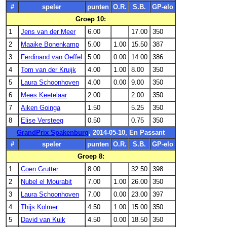
#
speler
punten
O.R.
S.B.
GP-elo
Groep 10:
1
Jens van der Meer
6.00
17.00
350
2
Maaike Bonenkamp
5.00
1.00
15.50
387
3
Ferdinand van Oeffel
5.00
0.00
14.00
386
4
Tom van der Kruijk
4.00
1.00
8.00
350
5
Laura Schoonhoven
4.00
0.00
9.00
350
6
Mees Keetelaar
2.00
2.00
350
7
Aiken Goinga
1.50
5.25
350
8
Elise Versteeg
0.50
0.75
350
GrandPrix Spakenburg
, 2014-05-10, En Passant
#
speler
punten
O.R.
S.B.
GP-elo
Groep 8:
1
Coen Grutter
8.00
32.50
398
2
Nubel el Mourabit
7.00
1.00
26.00
350
3
Laura Schoonhoven
7.00
0.00
23.00
397
4
Thijs Kolmer
4.50
1.00
15.00
350
5
David van Kuik
4.50
0.00
18.50
350