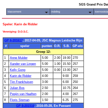
SGS Grand Prix Da
klassement
indeling
toernooist
Speler: Karin de Ridder
Vereniging: D.O.S.C.
GP 6-201617
, 2017-04-09, JSC Magnus Leidsche Rijn
#
speler
punten
O.R.
S.B.
GP-elo
Groep 12:
1
Anne Mulder
5.00
2.00
19.00
270
2
Xander van Lingen
5.00
1.00
15.50
257
3
Kelly Gong
5.00
0.00
13.00
267
4
Karin de Ridder
4.00
9.00
259
5
Tijn Frankhuisen
3.00
6.00
250
6
Julian Bos
2.50
10.75
264
7
Pepijn van Haaften
2.00
4.00
267
8
Floris Steman
1.50
6.25
275
GP 8-201516
, 2016-05-28, En Passant