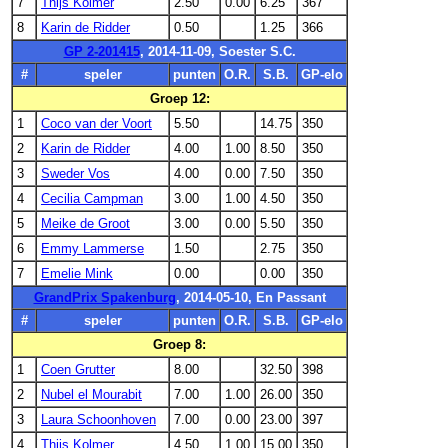
7
Thijs Kolmer
2.50
0.00
6.25
367
8
Karin de Ridder
0.50
1.25
366
GP 2-201415
, 2014-11-09, Soester S.C.
#
speler
punten
O.R.
S.B.
GP-elo
Groep 12:
1
Coco van der Voort
5.50
14.75
350
2
Karin de Ridder
4.00
1.00
8.50
350
3
Sweder Vos
4.00
0.00
7.50
350
4
Cecilia Campman
3.00
1.00
4.50
350
5
Meike de Groot
3.00
0.00
5.50
350
6
Emmy Lammerse
1.50
2.75
350
7
Emelie Mink
0.00
0.00
350
GrandPrix Spakenburg
, 2014-05-10, En Passant
#
speler
punten
O.R.
S.B.
GP-elo
Groep 8:
1
Coen Grutter
8.00
32.50
398
2
Nubel el Mourabit
7.00
1.00
26.00
350
3
Laura Schoonhoven
7.00
0.00
23.00
397
4
Thijs Kolmer
4.50
1.00
15.00
350