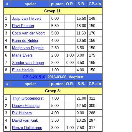
#
speler
punten
O.R.
S.B.
GP-elo
Groep 11:
1
Jaap van Helvert
6.00
16.50
149
2
Ravi Priester
5.50
18.00
150
3
Coco van der Voort
5.00
11.50
176
4
Karin de Ridder
4.00
10.50
156
5
Merijn van Diggele
2.50
6.50
150
6
Maris Evers
2.00
1.00
3.00
175
7
Xander van Lingen
2.00
0.00
3.50
165
8
Elise Hadida
1.00
4.00
150
GP 6-201516
, 2016-03-06, Vegtlust
#
speler
punten
O.R.
S.B.
GP-elo
Groep 8:
1
Thijn Grootendorst
7.00
21.00
312
2
Douwe Huisinga
5.00
12.50
300
3
Rik Huibers
4.00
9.00
288
4
David van Kuik
3.50
10.25
297
5
Renzo Dollekamp
3.00
1.00
7.50
317