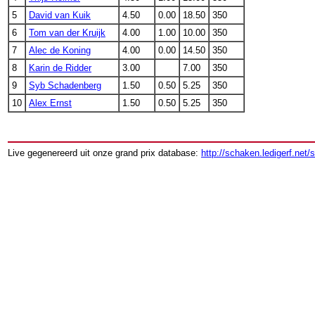
5
David van Kuik
4.50
0.00
18.50
350
6
Tom van der Kruijk
4.00
1.00
10.00
350
7
Alec de Koning
4.00
0.00
14.50
350
8
Karin de Ridder
3.00
7.00
350
9
Syb Schadenberg
1.50
0.50
5.25
350
10
Alex Ernst
1.50
0.50
5.25
350
Live gegenereerd uit onze grand prix database:
http://schaken.ledigerf.net/