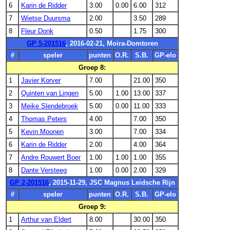
6
Karin de Ridder
3.00
0.00
6.00
312
7
Wietse Duursma
2.00
3.50
289
8
Fleur Donk
0.50
1.75
300
GP 5-201516
, 2016-02-21, Moira-Domtoren
#
speler
punten
O.R.
S.B.
GP-elo
Groep 8:
1
Javier Korver
7.00
21.00
350
2
Quinten van Lingen
5.00
1.00
13.00
337
3
Meike Slendebroek
5.00
0.00
11.00
333
4
Thomas Peters
4.00
7.00
350
5
Kevin Moonen
3.00
7.00
334
6
Karin de Ridder
2.00
4.00
364
7
Andre Rouwert Boer
1.00
1.00
1.00
355
8
Dante Versteeg
1.00
0.00
2.00
329
GP 2-201516
, 2015-11-29, JSC Magnus Leidsche Rijn
#
speler
punten
O.R.
S.B.
GP-elo
Groep 9:
1
Arthur van Eldert
8.00
30.00
350