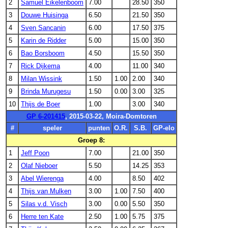
2
Samuel Eikelenboom
7.00
28.50
350
3
Douwe Huisinga
6.50
21.50
350
4
Sven Sancanin
6.00
17.50
375
5
Karin de Ridder
5.00
15.00
350
6
Bao Borsboom
4.50
15.50
350
7
Rick Dijkema
4.00
11.00
340
8
Milan Wissink
1.50
1.00
2.00
340
9
Brinda Murugesu
1.50
0.00
3.00
325
10
Thijs de Boer
1.00
3.00
340
GP 6-201415
, 2015-03-22, Moira-Domtoren
#
speler
punten
O.R.
S.B.
GP-elo
Groep 8:
1
Jeff Poon
7.00
21.00
350
2
Olaf Nieboer
5.50
14.25
353
3
Abel Wierenga
4.00
8.50
402
4
Thijs van Mulken
3.00
1.00
7.50
400
5
Silas v.d. Visch
3.00
0.00
5.50
350
6
Herre ten Kate
2.50
1.00
5.75
375