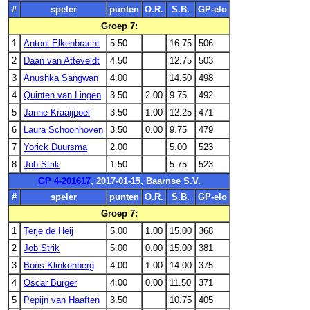
#
speler
punten
O.R.
S.B.
GP-elo
Groep 7:
1
Antoni Elkenbracht
5.50
16.75
506
2
Daan van Atteveldt
4.50
12.75
503
3
Anushka Sangwan
4.00
14.50
498
4
Quinten van Lingen
3.50
2.00
9.75
492
5
Janne Kraaijpoel
3.50
1.00
12.25
471
6
Laura Schoonhoven
3.50
0.00
9.75
479
7
Yorick Duursma
2.00
5.00
523
8
Job Strik
1.50
5.75
523
GP 4-201617
, 2017-01-15, Baarnse S.V.
#
speler
punten
O.R.
S.B.
GP-elo
Groep 7:
1
Terje de Heij
5.00
1.00
15.00
368
2
Job Strik
5.00
0.00
15.00
381
3
Boris Klinkenberg
4.00
1.00
14.00
375
4
Oscar Burger
4.00
0.00
11.50
371
5
Pepijn van Haaften
3.50
10.75
405