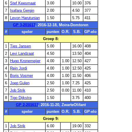
6
Stef Keesmaat
3.00
10.00
376
7
Isafara Gergin
2.00
4.50
377
8
Levon Harutunian
1.50
5.75
411
GP 3-201617
, 2016-12-18, Moira-Domtoren
#
speler
punten
O.R.
S.B.
GP-elo
Groep 8:
1
Ties Jansen
5.00
16.00
408
2
Levi Landzaat
4.50
13.50
404
3
Hugo Kronemeijer
4.00
1.00
12.50
427
4
Rein Jordi
4.00
1.00
12.50
425
5
Boris Vosmer
4.00
1.00
11.50
406
6
Joep Gulen
2.50
1.00
7.25
425
7
Job Strik
2.50
0.00
11.00
410
8
Tigo Dijkstra
1.50
3.75
400
GP 2-201617
, 2016-11-20, ZwarteOlifant
#
speler
punten
O.R.
S.B.
GP-elo
Groep 9:
1
Job Strik
6.00
19.00
332