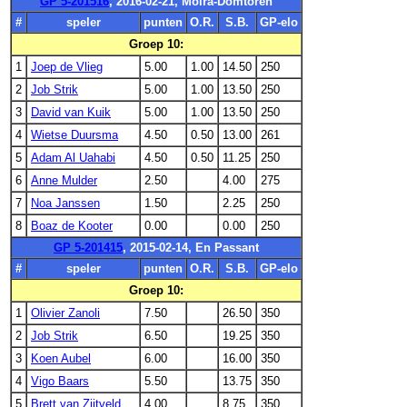
GP 5-201516
, 2016-02-21, Moira-Domtoren
#
speler
punten
O.R.
S.B.
GP-elo
Groep 10:
1
Joep de Vlieg
5.00
1.00
14.50
250
2
Job Strik
5.00
1.00
13.50
250
3
David van Kuik
5.00
1.00
13.50
250
4
Wietse Duursma
4.50
0.50
13.00
261
5
Adam Al Uahabi
4.50
0.50
11.25
250
6
Anne Mulder
2.50
4.00
275
7
Noa Janssen
1.50
2.25
250
8
Boaz de Kooter
0.00
0.00
250
GP 5-201415
, 2015-02-14, En Passant
#
speler
punten
O.R.
S.B.
GP-elo
Groep 10:
1
Olivier Zanoli
7.50
26.50
350
2
Job Strik
6.50
19.25
350
3
Koen Aubel
6.00
16.00
350
4
Vigo Baars
5.50
13.75
350
5
Brett van Zijtveld
4.00
8.75
350