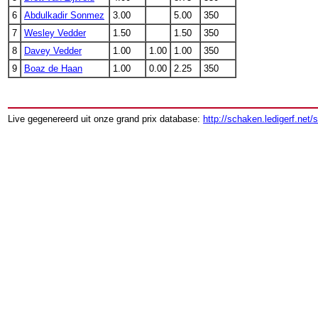
6
Abdulkadir Sonmez
3.00
5.00
350
7
Wesley Vedder
1.50
1.50
350
8
Davey Vedder
1.00
1.00
1.00
350
9
Boaz de Haan
1.00
0.00
2.25
350
Live gegenereerd uit onze grand prix database:
http://schaken.ledigerf.net/