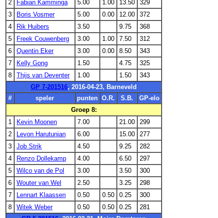
2
Fabian Kamminga
5.00
1.00
13.50
329
3
Boris Vosmer
5.00
0.00
12.00
372
4
Rik Huibers
3.50
9.75
368
5
Freek Couwenberg
3.00
1.00
7.50
312
6
Quentin Eker
3.00
0.00
8.50
343
7
Kelly Gong
1.50
4.75
325
8
Thijs van Deventer
1.00
1.50
343
GP 7-201516
, 2016-04-23, Barneveld
#
speler
punten
O.R.
S.B.
GP-elo
Groep 8:
1
Kevin Moonen
7.00
21.00
299
2
Levon Harutunian
6.00
15.00
277
3
Job Strik
4.50
9.25
282
4
Renzo Dollekamp
4.00
6.50
297
5
Wilco van de Pol
3.00
3.50
300
6
Wouter van Wel
2.50
3.25
298
7
Lennart Klaassen
0.50
0.50
0.25
300
8
Witek Weber
0.50
0.50
0.25
281