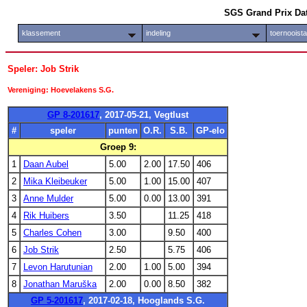
SGS Grand Prix Da
klassement
indeling
toernooist
Speler: Job Strik
Vereniging: Hoevelakens S.G.
GP 8-201617
, 2017-05-21, Vegtlust
#
speler
punten
O.R.
S.B.
GP-elo
Groep 9:
1
Daan Aubel
5.00
2.00
17.50
406
2
Mika Kleibeuker
5.00
1.00
15.00
407
3
Anne Mulder
5.00
0.00
13.00
391
4
Rik Huibers
3.50
11.25
418
5
Charles Cohen
3.00
9.50
400
6
Job Strik
2.50
5.75
406
7
Levon Harutunian
2.00
1.00
5.00
394
8
Jonathan Maruška
2.00
0.00
8.50
382
GP 5-201617
, 2017-02-18, Hooglands S.G.