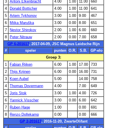
3
Antoni Elkenbracht
4.00
1.00
11.00
660
4
Donald Botticher
4.00
1.00
11.00
641
5
Artem Tykhonov
3.00
1.00
9.00
467
6
Miika Maruška
3.00
0.00
8.00
651
7
Nestor Shirokov
2.00
1.00
6.00
660
8
Peter Nitrauw
2.00
0.00
7.00
658
GP 6-201617
, 2017-04-09, JSC Magnus Leidsche Rijn
#
speler
punten
O.R.
S.B.
GP-elo
Groep 3:
1
Fabian Rijken
6.00
1.00
17.00
733
2
Thijs Krijnen
6.00
0.00
16.00
731
3
Koen Aubel
5.00
14.00
758
4
Thomas Dovermann
4.00
7.00
649
5
Joris Stok
3.00
1.00
4.00
726
6
Yannick Visscher
3.00
0.00
6.00
642
7
Ruben Hage
1.00
0.00
691
8
Renzo Dollekamp
0.00
0.00
666
GP 2-201617
, 2016-11-20, ZwarteOlifant
#
speler
punten
O.R.
S.B.
GP-elo