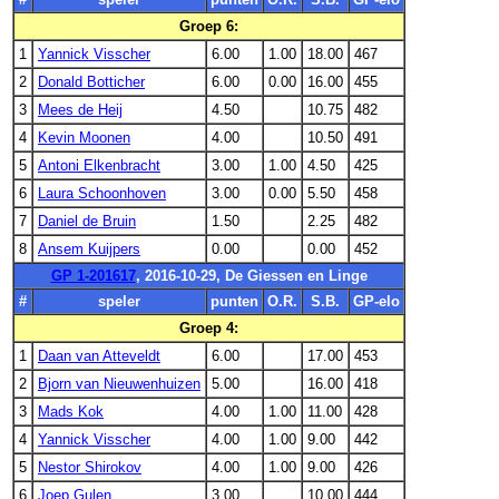
Groep 6:
1
Yannick Visscher
6.00
1.00
18.00
467
2
Donald Botticher
6.00
0.00
16.00
455
3
Mees de Heij
4.50
10.75
482
4
Kevin Moonen
4.00
10.50
491
5
Antoni Elkenbracht
3.00
1.00
4.50
425
6
Laura Schoonhoven
3.00
0.00
5.50
458
7
Daniel de Bruin
1.50
2.25
482
8
Ansem Kuijpers
0.00
0.00
452
GP 1-201617
, 2016-10-29, De Giessen en Linge
#
speler
punten
O.R.
S.B.
GP-elo
Groep 4:
1
Daan van Atteveldt
6.00
17.00
453
2
Bjorn van Nieuwenhuizen
5.00
16.00
418
3
Mads Kok
4.00
1.00
11.00
428
4
Yannick Visscher
4.00
1.00
9.00
442
5
Nestor Shirokov
4.00
1.00
9.00
426
6
Joep Gulen
3.00
10.00
444