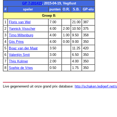
GP 7-201415
, 2015-04-19, Vegtlust
#
speler
punten
O.R.
S.B.
GP-elo
Groep 8:
1
Floris van Wel
7.00
21.00
387
2
Yannick Visscher
4.00
2.00
10.50
375
3
Timo Miltenburg
4.00
1.00
9.50
358
4
Gijs Prins
4.00
0.00
9.00
350
5
Boaz van der Maat
3.50
11.25
420
6
Valentijn Smit
3.00
6.50
350
7
Thijs Kolmer
2.00
4.00
350
8
Sophie de Vries
0.50
1.75
350
Live gegenereerd uit onze grand prix database:
http://schaken.ledigerf.net/