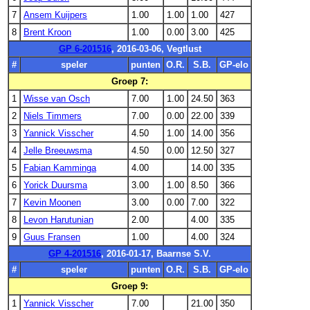
7
Ansem Kuijpers
1.00
1.00
1.00
427
8
Brent Kroon
1.00
0.00
3.00
425
GP 6-201516
, 2016-03-06, Vegtlust
#
speler
punten
O.R.
S.B.
GP-elo
Groep 7:
1
Wisse van Osch
7.00
1.00
24.50
363
2
Niels Timmers
7.00
0.00
22.00
339
3
Yannick Visscher
4.50
1.00
14.00
356
4
Jelle Breeuwsma
4.50
0.00
12.50
327
5
Fabian Kamminga
4.00
14.00
335
6
Yorick Duursma
3.00
1.00
8.50
366
7
Kevin Moonen
3.00
0.00
7.00
322
8
Levon Harutunian
2.00
4.00
335
9
Guus Fransen
1.00
4.00
324
GP 4-201516
, 2016-01-17, Baarnse S.V.
#
speler
punten
O.R.
S.B.
GP-elo
Groep 9:
1
Yannick Visscher
7.00
21.00
350