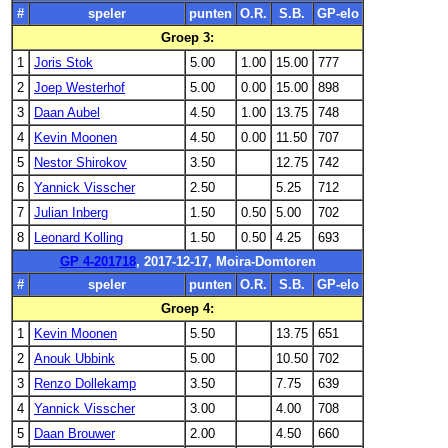
#
speler
punten
O.R.
S.B.
GP-elo
Groep 3:
1
Joris Stok
5.00
1.00
15.00
777
2
Joep Westerhof
5.00
0.00
15.00
898
3
Daan Aubel
4.50
1.00
13.75
748
4
Kevin Moonen
4.50
0.00
11.50
707
5
Nestor Shirokov
3.50
12.75
742
6
Yannick Visscher
2.50
5.25
712
7
Julian Inberg
1.50
0.50
5.00
702
8
Leonard Kolling
1.50
0.50
4.25
693
GP 4-201718
, 2017-12-17, Moira-Domtoren
#
speler
punten
O.R.
S.B.
GP-elo
Groep 4:
1
Kevin Moonen
5.50
13.75
651
2
Anouk Ubbink
5.00
10.50
702
3
Renzo Dollekamp
3.50
7.75
639
4
Yannick Visscher
3.00
4.00
708
5
Daan Brouwer
2.00
4.50
660