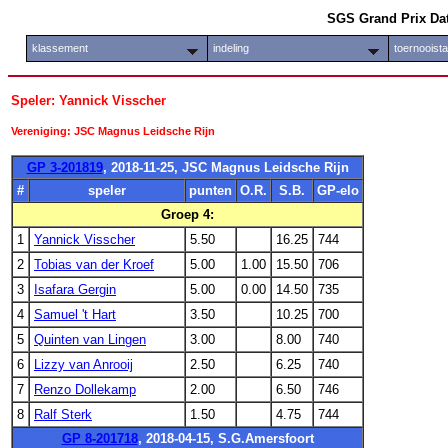
SGS Grand Prix Da
klassement
indeling
toernooist
Speler: Yannick Visscher
Vereniging: JSC Magnus Leidsche Rijn
GP 3-201819
, 2018-11-25, JSC Magnus Leidsche Rijn
#
speler
punten
O.R.
S.B.
GP-elo
Groep 4:
1
Yannick Visscher
5.50
16.25
744
2
Tobias van der Kroef
5.00
1.00
15.50
706
3
Isafara Gergin
5.00
0.00
14.50
735
4
Samuel 't Hart
3.50
10.25
700
5
Quinten van Lingen
3.00
8.00
740
6
Lizzy van Anrooij
2.50
6.25
740
7
Renzo Dollekamp
2.00
6.50
746
8
Ralf Sterk
1.50
4.75
744
GP 8-201718
, 2018-04-15, S.G.Amersfoort