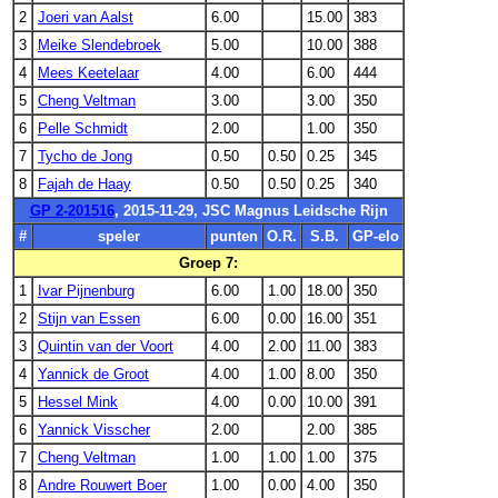
2
Joeri van Aalst
6.00
15.00
383
3
Meike Slendebroek
5.00
10.00
388
4
Mees Keetelaar
4.00
6.00
444
5
Cheng Veltman
3.00
3.00
350
6
Pelle Schmidt
2.00
1.00
350
7
Tycho de Jong
0.50
0.50
0.25
345
8
Fajah de Haay
0.50
0.50
0.25
340
GP 2-201516
, 2015-11-29, JSC Magnus Leidsche Rijn
#
speler
punten
O.R.
S.B.
GP-elo
Groep 7:
1
Ivar Pijnenburg
6.00
1.00
18.00
350
2
Stijn van Essen
6.00
0.00
16.00
351
3
Quintin van der Voort
4.00
2.00
11.00
383
4
Yannick de Groot
4.00
1.00
8.00
350
5
Hessel Mink
4.00
0.00
10.00
391
6
Yannick Visscher
2.00
2.00
385
7
Cheng Veltman
1.00
1.00
1.00
375
8
Andre Rouwert Boer
1.00
0.00
4.00
350