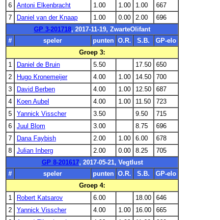
6
Antoni Elkenbracht
1.00
1.00
1.00
667
7
Daniel van der Knaap
1.00
0.00
2.00
696
GP 3-201718
, 2017-11-19, ZwarteOlifant
#
speler
punten
O.R.
S.B.
GP-elo
Groep 3:
1
Daniel de Bruin
5.50
17.50
650
2
Hugo Kronemeijer
4.00
1.00
14.50
700
3
David Berben
4.00
1.00
12.50
687
4
Koen Aubel
4.00
1.00
11.50
723
5
Yannick Visscher
3.50
9.50
715
6
Juul Blom
3.00
8.75
696
7
Dana Faybish
2.00
1.00
6.00
678
8
Julian Inberg
2.00
0.00
8.25
705
GP 8-201617
, 2017-05-21, Vegtlust
#
speler
punten
O.R.
S.B.
GP-elo
Groep 4:
1
Robert Katsarov
6.00
18.00
646
2
Yannick Visscher
4.00
1.00
16.00
665