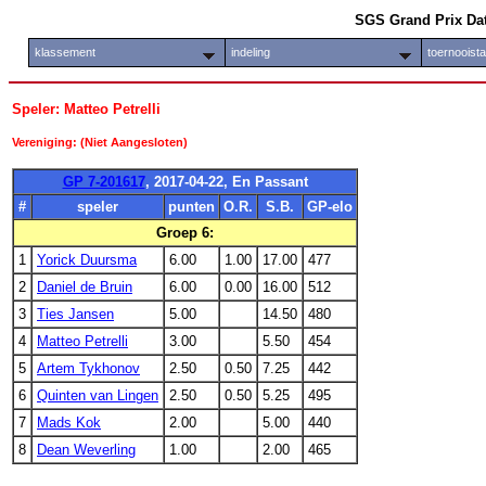
SGS Grand Prix Da
klassement
indeling
toernooist
Speler: Matteo Petrelli
Vereniging: (Niet Aangesloten)
GP 7-201617
, 2017-04-22, En Passant
#
speler
punten
O.R.
S.B.
GP-elo
Groep 6:
1
Yorick Duursma
6.00
1.00
17.00
477
2
Daniel de Bruin
6.00
0.00
16.00
512
3
Ties Jansen
5.00
14.50
480
4
Matteo Petrelli
3.00
5.50
454
5
Artem Tykhonov
2.50
0.50
7.25
442
6
Quinten van Lingen
2.50
0.50
5.25
495
7
Mads Kok
2.00
5.00
440
8
Dean Weverling
1.00
2.00
465