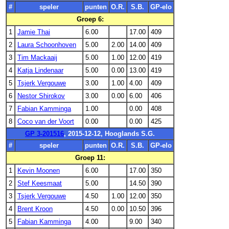
#
speler
punten
O.R.
S.B.
GP-elo
Groep 6:
1
Jamie Thai
6.00
17.00
409
2
Laura Schoonhoven
5.00
2.00
14.00
409
3
Tim Mackaaij
5.00
1.00
12.00
419
4
Katja Lindenaar
5.00
0.00
13.00
419
5
Tsjerk Vergouwe
3.00
1.00
4.00
409
6
Nestor Shirokov
3.00
0.00
6.00
406
7
Fabian Kamminga
1.00
0.00
408
8
Coco van der Voort
0.00
0.00
425
GP 3-201516
, 2015-12-12, Hooglands S.G.
#
speler
punten
O.R.
S.B.
GP-elo
Groep 11:
1
Kevin Moonen
6.00
17.00
350
2
Stef Keesmaat
5.00
14.50
390
3
Tsjerk Vergouwe
4.50
1.00
12.00
350
4
Brent Kroon
4.50
0.00
10.50
396
5
Fabian Kamminga
4.00
9.00
340