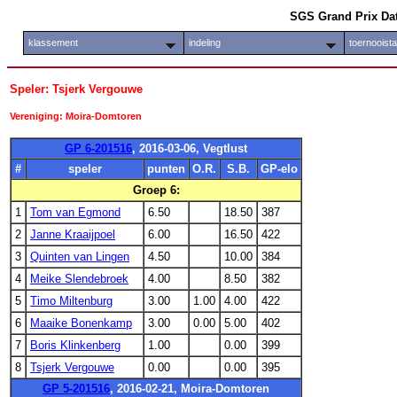
SGS Grand Prix Da
klassement
indeling
toernooist
Speler: Tsjerk Vergouwe
Vereniging: Moira-Domtoren
GP 6-201516
, 2016-03-06, Vegtlust
#
speler
punten
O.R.
S.B.
GP-elo
Groep 6:
1
Tom van Egmond
6.50
18.50
387
2
Janne Kraaijpoel
6.00
16.50
422
3
Quinten van Lingen
4.50
10.00
384
4
Meike Slendebroek
4.00
8.50
382
5
Timo Miltenburg
3.00
1.00
4.00
422
6
Maaike Bonenkamp
3.00
0.00
5.00
402
7
Boris Klinkenberg
1.00
0.00
399
8
Tsjerk Vergouwe
0.00
0.00
395
GP 5-201516
, 2016-02-21, Moira-Domtoren