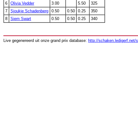
6
Olivia Vedder
3.00
5.50
325
7
Sjoukje Schadenberg
0.50
0.50
0.25
350
8
Siem Swart
0.50
0.50
0.25
340
Live gegenereerd uit onze grand prix database:
http://schaken.ledigerf.net/