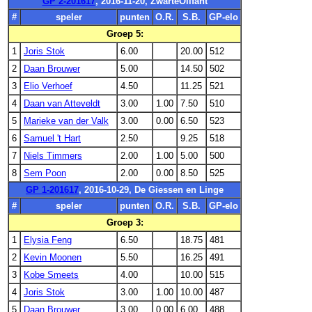
GP 2-201617
, 2016-11-20, ZwarteOlifant
#
speler
punten
O.R.
S.B.
GP-elo
Groep 5:
1
Joris Stok
6.00
20.00
512
2
Daan Brouwer
5.00
14.50
502
3
Elio Verhoef
4.50
11.25
521
4
Daan van Atteveldt
3.00
1.00
7.50
510
5
Marieke van der Valk
3.00
0.00
6.50
523
6
Samuel 't Hart
2.50
9.25
518
7
Niels Timmers
2.00
1.00
5.00
500
8
Sem Poon
2.00
0.00
8.50
525
GP 1-201617
, 2016-10-29, De Giessen en Linge
#
speler
punten
O.R.
S.B.
GP-elo
Groep 3:
1
Elysia Feng
6.50
18.75
481
2
Kevin Moonen
5.50
16.25
491
3
Kobe Smeets
4.00
10.00
515
4
Joris Stok
3.00
1.00
10.00
487
5
Daan Brouwer
3.00
0.00
6.00
488