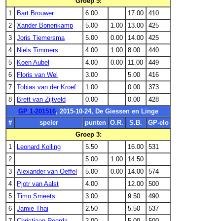
Groep 5:
1
Bart Brouwer
6.00
17.00
410
2
Xander Bonenkamp
5.00
1.00
13.00
425
3
Joris Tiemersma
5.00
0.00
14.00
425
4
Niels Timmers
4.00
1.00
8.00
440
5
Koen Aubel
4.00
0.00
11.00
449
6
Floris van Wel
3.00
5.00
416
7
Tobias van der Kroef
1.00
0.00
373
8
Brett van Zijtveld
0.00
0.00
428
GP 1-201516
, 2015-10-24, De Giessen en Linge
#
speler
punten
O.R.
S.B.
GP-elo
Groep 3:
1
Leonard Kolling
5.50
16.00
531
2
5.00
1.00
14.50
3
Alexander van Oeffel
5.00
0.00
14.00
574
4
Pjotr van Aalst
4.00
12.00
500
5
Timo Smeets
3.00
9.50
490
6
Jamie Thai
2.50
5.50
537
7
Christiaan Roorda
2.00
5.00
500