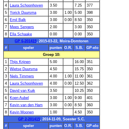
4
Laura Schoonhoven
3.50
7.25
377
5
Yorick Duursma
3.00
1.00
5.00
398
6
Emil Balk
3.00
0.00
8.50
350
7
Mees Sengers
2.00
3.00
350
8
Ella Schaake
0.00
0.00
350
GP 6-201415
, 2015-03-22, Moira-Domtoren
#
speler
punten
O.R.
S.B.
GP-elo
Groep 10:
1
Thijs Krijnen
5.00
16.00
351
2
Wietse Duursma
4.50
15.75
350
3
Niels Timmers
4.00
1.00
11.00
361
4
Laura Schoonhoven
4.00
0.00
12.50
362
5
David van Kuik
3.50
10.25
350
6
Koen Aubel
3.00
1.00
9.00
401
7
Kevin van den Ham
3.00
0.00
8.50
360
8
Kevin Moonen
1.00
4.50
350
GP 2-201415
, 2014-11-09, Soester S.C.
#
speler
punten
O.R.
S.B.
GP-elo