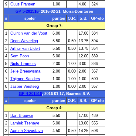
9
Guus Fransen
1.00
4.00
324
GP 5-201516
, 2016-02-21, Moira-Domtoren
#
speler
punten
O.R.
S.B.
GP-elo
Groep 7:
1
Quintin van der Voort
6.00
17.00
384
2
Dean Weverling
5.50
0.50
13.75
394
3
Arthur van Eldert
5.50
0.50
13.75
364
4
Sem Poon
5.00
12.00
389
5
Niels Timmers
2.00
1.00
3.00
386
6
Jelle Breeuwsma
2.00
0.00
2.00
367
7
Thijmen Sanders
1.00
1.00
1.00
500
8
Jasper Versteeg
1.00
0.00
2.00
367
GP 4-201516
, 2016-01-17, Baarnse S.V.
#
speler
punten
O.R.
S.B.
GP-elo
Groep 4:
1
Bart Brouwer
5.50
17.00
489
2
Lamiek Tsehaye
5.00
13.00
555
3
Aarush Srivastava
4.50
0.50
14.25
506