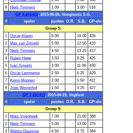
8
Niels Timmers
1.00
3.00
516
GP 8-201415
, 2015-06-06, Hooglands S.G.
#
speler
punten
O.R.
S.B.
GP-elo
Groep 5:
1
Oscar Klaren
6.00
19.00
426
2
Max van Zijtveld
5.00
12.50
410
3
Niels Timmers
4.50
13.25
417
4
Ruben Hage
3.50
9.25
425
5
Ivan Smeets
3.00
11.00
430
6
Oscar Lammerse
2.50
6.25
429
7
Kevin Moonen
2.00
5.50
411
8
Joep Westerhof
1.50
4.25
427
GP 7-201415
, 2015-04-19, Vegtlust
#
speler
punten
O.R.
S.B.
GP-elo
Groep 9:
1
Mats Vrijenhoek
7.00
21.00
388
2
Niels Timmers
5.00
13.00
376
3
Wietse Duursma
4.50
9.75
384