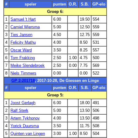
#
speler
punten
O.R.
S.B.
GP-elo
Groep 6:
1
Samuel 't Hart
6.00
19.50
554
2
Camiel Wiersma
5.00
12.50
559
3
Ties Jansen
4.50
12.75
559
4
Felicity Mathu
4.00
8.50
531
5
Oscar Ward
3.50
8.25
557
6
Tom Frakking
2.50
1.00
4.75
500
7
Meike Slendebroek
2.50
0.00
7.75
569
8
Niels Timmers
0.00
0.00
522
GP 2-201718
, 2017-10-28, De Giessen en Linge
#
speler
punten
O.R.
S.B.
GP-elo
Groep 5:
1
Joost Gerlagh
6.00
18.00
491
2
Ralf Sterk
5.00
13.50
506
3
Artem Tykhonov
4.00
13.50
498
4
Yorick Duursma
3.50
11.75
508
5
Quinten van Lingen
3.00
1.00
8.50
504