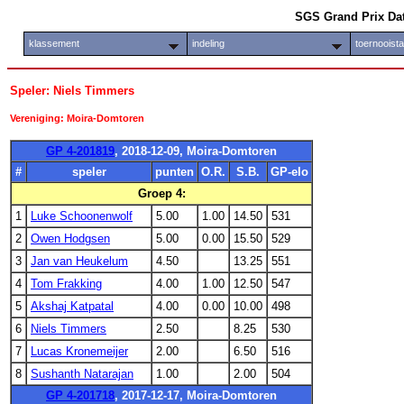
SGS Grand Prix Da
klassement
indeling
toernooist
Speler: Niels Timmers
Vereniging: Moira-Domtoren
GP 4-201819
, 2018-12-09, Moira-Domtoren
#
speler
punten
O.R.
S.B.
GP-elo
Groep 4:
1
Luke Schoonenwolf
5.00
1.00
14.50
531
2
Owen Hodgsen
5.00
0.00
15.50
529
3
Jan van Heukelum
4.50
13.25
551
4
Tom Frakking
4.00
1.00
12.50
547
5
Akshaj Katpatal
4.00
0.00
10.00
498
6
Niels Timmers
2.50
8.25
530
7
Lucas Kronemeijer
2.00
6.50
516
8
Sushanth Natarajan
1.00
2.00
504
GP 4-201718
, 2017-12-17, Moira-Domtoren