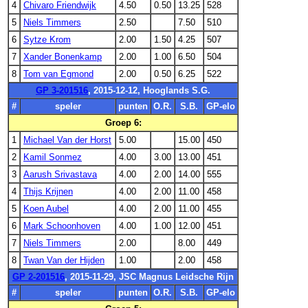
4
Chivaro Friendwijk
4.50
0.50
13.25
528
5
Niels Timmers
2.50
7.50
510
6
Sytze Krom
2.00
1.50
4.25
507
7
Xander Bonenkamp
2.00
1.00
6.50
504
8
Tom van Egmond
2.00
0.50
6.25
522
GP 3-201516
, 2015-12-12, Hooglands S.G.
#
speler
punten
O.R.
S.B.
GP-elo
Groep 6:
1
Michael Van der Horst
5.00
15.00
450
2
Kamil Sonmez
4.00
3.00
13.00
451
3
Aarush Srivastava
4.00
2.00
14.00
555
4
Thijs Krijnen
4.00
2.00
11.00
458
5
Koen Aubel
4.00
2.00
11.00
455
6
Mark Schoonhoven
4.00
1.00
12.00
451
7
Niels Timmers
2.00
8.00
449
8
Twan Van der Hijden
1.00
2.00
458
GP 2-201516
, 2015-11-29, JSC Magnus Leidsche Rijn
#
speler
punten
O.R.
S.B.
GP-elo