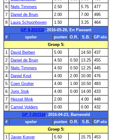
6
Niels Timmers
2.50
5.75
477
7
Daniel de Bruin
2.00
7.00
495
8
Laura Schoonhoven
1.50
3.25
464
GP 8-201516
, 2016-05-28, En Passant
#
speler
punten
O.R.
S.B.
GP-elo
Groep 5:
1
David Berben
5.00
14.50
437
2
Daniel de Bruin
4.50
0.50
13.25
455
3
Niels Timmers
4.50
0.50
12.25
445
4
Daniel Knol
4.00
2.00
10.00
476
5
Coen Grutter
4.00
1.00
10.50
483
6
Joris Stok
4.00
0.00
14.00
433
7
Hessel Mink
2.00
4.00
448
8
Camiel Volders
0.00
0.00
432
GP 7-201516
, 2016-04-23, Barneveld
#
speler
punten
O.R.
S.B.
GP-elo
Groep 5:
1
Javier Korver
5.50
15.75
453