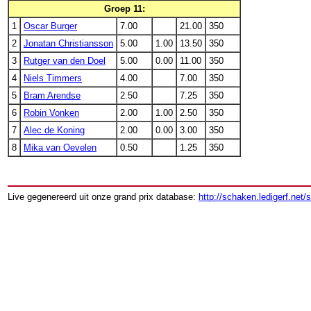
Groep 11:
1
Oscar Burger
7.00
21.00
350
2
Jonatan Christiansson
5.00
1.00
13.50
350
3
Rutger van den Doel
5.00
0.00
11.00
350
4
Niels Timmers
4.00
7.00
350
5
Bram Arendse
2.50
7.25
350
6
Robin Vonken
2.00
1.00
2.50
350
7
Alec de Koning
2.00
0.00
3.00
350
8
Mika van Oevelen
0.50
1.25
350
Live gegenereerd uit onze grand prix database:
http://schaken.ledigerf.net/