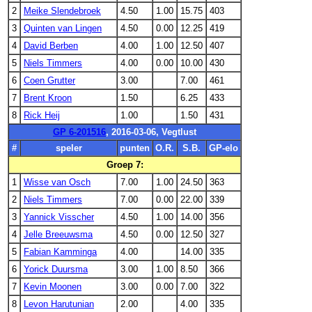
2
Meike Slendebroek
4.50
1.00
15.75
403
3
Quinten van Lingen
4.50
0.00
12.25
419
4
David Berben
4.00
1.00
12.50
407
5
Niels Timmers
4.00
0.00
10.00
430
6
Coen Grutter
3.00
7.00
461
7
Brent Kroon
1.50
6.25
433
8
Rick Heij
1.00
1.50
431
GP 6-201516
, 2016-03-06, Vegtlust
#
speler
punten
O.R.
S.B.
GP-elo
Groep 7:
1
Wisse van Osch
7.00
1.00
24.50
363
2
Niels Timmers
7.00
0.00
22.00
339
3
Yannick Visscher
4.50
1.00
14.00
356
4
Jelle Breeuwsma
4.50
0.00
12.50
327
5
Fabian Kamminga
4.00
14.00
335
6
Yorick Duursma
3.00
1.00
8.50
366
7
Kevin Moonen
3.00
0.00
7.00
322
8
Levon Harutunian
2.00
4.00
335