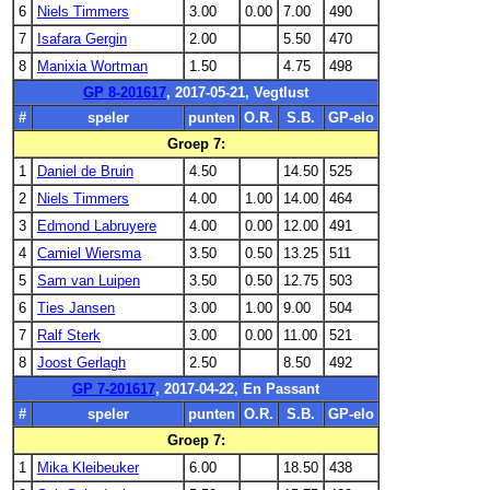
6
Niels Timmers
3.00
0.00
7.00
490
7
Isafara Gergin
2.00
5.50
470
8
Manixia Wortman
1.50
4.75
498
GP 8-201617
, 2017-05-21, Vegtlust
#
speler
punten
O.R.
S.B.
GP-elo
Groep 7:
1
Daniel de Bruin
4.50
14.50
525
2
Niels Timmers
4.00
1.00
14.00
464
3
Edmond Labruyere
4.00
0.00
12.00
491
4
Camiel Wiersma
3.50
0.50
13.25
511
5
Sam van Luipen
3.50
0.50
12.75
503
6
Ties Jansen
3.00
1.00
9.00
504
7
Ralf Sterk
3.00
0.00
11.00
521
8
Joost Gerlagh
2.50
8.50
492
GP 7-201617
, 2017-04-22, En Passant
#
speler
punten
O.R.
S.B.
GP-elo
Groep 7:
1
Mika Kleibeuker
6.00
18.50
438