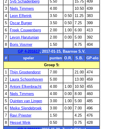
2
Syb Schadenberg
5.50
15.75
409
3
Niels Timmers
4.00
10.50
439
4
Leon Elferink
3.50
0.50
11.25
383
5
Oscar Burger
3.50
0.50
7.25
399
6
Freek Couwenberg
2.00
1.00
6.00
413
7
Levon Harutunian
2.00
0.00
5.00
392
8
Boris Vosmer
1.50
4.75
404
GP 4-201617
, 2017-01-15, Baarnse S.V.
#
speler
punten
O.R.
S.B.
GP-elo
Groep 5:
1
Thijn Grootendorst
7.00
21.00
474
2
Laura Schoonhoven
5.00
13.00
459
3
Antoni Elkenbracht
4.00
1.00
10.50
455
4
Niels Timmers
4.00
0.00
8.00
460
5
Quinten van Lingen
3.00
1.00
5.00
485
6
Meike Slendebroek
3.00
0.00
7.00
496
7
Ravi Priester
1.50
4.25
476
8
Hessel Mink
0.50
0.75
428