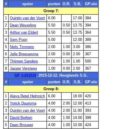
#
speler
punten
O.R.
S.B.
GP-elo
Groep 7:
1
Quintin van der Voort
6.00
17.00
384
2
Dean Weverling
5.50
0.50
13.75
394
3
Arthur van Eldert
5.50
0.50
13.75
364
4
Sem Poon
5.00
12.00
389
5
Niels Timmers
2.00
1.00
3.00
386
6
Jelle Breeuwsma
2.00
0.00
2.00
367
7
Thijmen Sanders
1.00
1.00
1.00
500
8
Jasper Versteeg
1.00
0.00
2.00
367
GP 3-201516
, 2015-12-12, Hooglands S.G.
#
speler
punten
O.R.
S.B.
GP-elo
Groep 8:
1
Alaya Retel Helmrich
6.00
18.00
420
2
Yorick Duursma
4.00
2.00
12.00
413
3
Quintin van der Voort
4.00
2.00
11.00
393
4
David Berben
4.00
1.00
14.00
399
5
Daan Brouwer
4.00
1.00
10.00
424