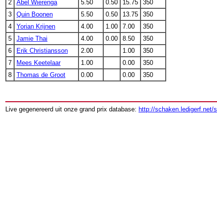
2
Abel Wierenga
5.50
0.50
15.75
350
3
Quin Boonen
5.50
0.50
13.75
350
4
Yorian Krijnen
4.00
1.00
7.00
350
5
Jamie Thai
4.00
0.00
8.50
350
6
Erik Christiansson
2.00
1.00
350
7
Mees Keetelaar
1.00
0.00
350
8
Thomas de Groot
0.00
0.00
350
Live gegenereerd uit onze grand prix database:
http://schaken.ledigerf.net/