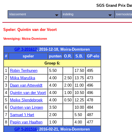
SGS Grand Prix Da
klassement
indeling
toernooist
Speler: Quintin van der Voort
Vereniging: Moira-Domtoren
GP 3-201617
, 2016-12-18, Moira-Domtoren
#
speler
punten
O.R.
S.B.
GP-elo
Groep 6:
1
Robin Tenhunen
5.50
17.50
495
2
Miika Maruška
4.00
2.50
13.75
473
3
Daan van Atteveldt
4.00
2.00
11.00
496
4
Quintin van der Voort
4.00
1.00
10.50
496
5
Meike Slendebroek
4.00
0.50
12.25
478
6
Quinten van Lingen
3.50
10.00
484
7
Samuel 't Hart
2.00
5.50
487
8
Pepijn van Haaften
1.00
4.00
477
GP 5-201516
, 2016-02-21, Moira-Domtoren