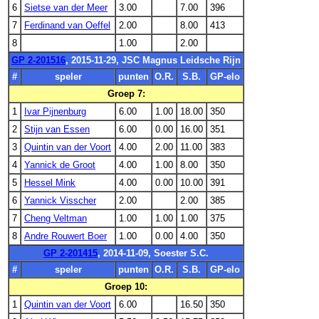
6
Sietse van der Meer
3.00
7.00
396
7
Ferdinand van Oeffel
2.00
8.00
413
8
1.00
2.00
GP 2-201516
, 2015-11-29, JSC Magnus Leidsche Rijn
#
speler
punten
O.R.
S.B.
GP-elo
Groep 7:
1
Ivar Pijnenburg
6.00
1.00
18.00
350
2
Stijn van Essen
6.00
0.00
16.00
351
3
Quintin van der Voort
4.00
2.00
11.00
383
4
Yannick de Groot
4.00
1.00
8.00
350
5
Hessel Mink
4.00
0.00
10.00
391
6
Yannick Visscher
2.00
2.00
385
7
Cheng Veltman
1.00
1.00
1.00
375
8
Andre Rouwert Boer
1.00
0.00
4.00
350
GP 2-201415
, 2014-11-09, Soester S.C.
#
speler
punten
O.R.
S.B.
GP-elo
Groep 10:
1
Quintin van der Voort
6.00
16.50
350