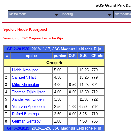
SGS Grand Prix Da
klassement
indeling
toernooist
Speler: Hidde Kraaijpoel
Vereniging: JSC Magnus Leidsche Rijn
GP 2-201920
, 2019-11-17, JSC Magnus Leidsche Rijn
#
speler
punten
O.R.
S.B.
GP-elo
Groep 4:
1
Hidde Kraaijpoel
5.00
15.25
779
2
Samuel 't Hart
4.50
13.25
779
3
Mika Kleibeuker
4.00
0.50
14.25
694
4
Thomas Dijkhuijsen
4.00
0.50
13.50
712
5
Xander van Lingen
3.50
11.50
722
6
Vera van Apeldoorn
2.50
1.00
6.50
762
7
Rafael Baetings
2.50
0.00
8.25
710
8
German Sentsov
2.00
7.50
765
GP 3-201819
, 2018-11-25, JSC Magnus Leidsche Rijn