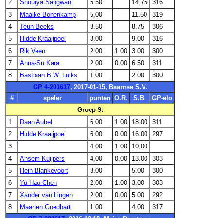
2
Shourya Sangwan
5.50
14.75
316
3
Maaike Bonenkamp
5.00
11.50
319
4
Teun Beeks
3.50
8.75
306
5
Hidde Kraaijpoel
3.00
9.00
316
6
Rik Veen
2.00
1.00
3.00
300
7
Anna-Su Kara
2.00
0.00
6.50
311
8
Bastiaan B.W. Luiks
1.00
2.00
300
GP 4-201617
, 2017-01-15, Baarnse S.V.
#
speler
punten
O.R.
S.B.
GP-elo
Groep 9:
1
Daan Aubel
6.00
1.00
18.00
311
2
Hidde Kraaijpoel
6.00
0.00
16.00
297
3
4.00
1.00
10.00
4
Ansem Kuijpers
4.00
0.00
13.00
303
5
Hein Blankevoort
3.00
5.00
300
6
Yu Hao Chen
2.00
1.00
3.00
303
7
Xander van Lingen
2.00
0.00
5.00
292
8
Maarten Goedhart
1.00
4.00
317