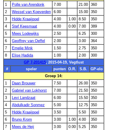
1
Polle van Arendonk
7.00
21.00
360
2
Wessel van Koeverden
6.00
15.00
350
3
Hidde Kraaijpoel
4.00
1.00
8.50
350
4
Stef Keesmaat
4.00
0.00
7.00
389
5
Mees Lodewijks
2.50
6.25
300
6
Geoffrey van Oeffel
2.00
3.00
364
7
Emelie Mink
1.50
2.75
350
8
Elise Hadida
1.00
2.00
300
GP 7-201415
, 2015-04-19, Vegtlust
#
speler
punten
O.R.
S.B.
GP-elo
Groep 14:
1
Daan Brouwer
7.50
26.00
350
2
Gabriel van Lokhorst
7.00
21.50
350
3
Levi Landzaat
6.00
15.50
350
4
Abdulkadir Sonmez
5.00
12.75
350
5
Hidde Kraaijpoel
3.50
5.50
350
6
Bruno Krom
3.00
1.00
4.00
350
7
Mees de Heij
3.00
0.00
5.25
350