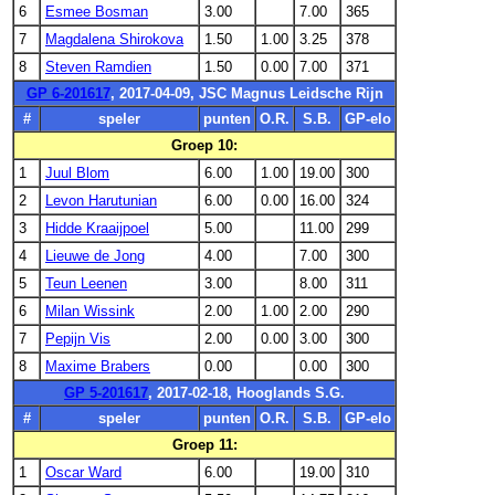
6
Esmee Bosman
3.00
7.00
365
7
Magdalena Shirokova
1.50
1.00
3.25
378
8
Steven Ramdien
1.50
0.00
7.00
371
GP 6-201617
, 2017-04-09, JSC Magnus Leidsche Rijn
#
speler
punten
O.R.
S.B.
GP-elo
Groep 10:
1
Juul Blom
6.00
1.00
19.00
300
2
Levon Harutunian
6.00
0.00
16.00
324
3
Hidde Kraaijpoel
5.00
11.00
299
4
Lieuwe de Jong
4.00
7.00
300
5
Teun Leenen
3.00
8.00
311
6
Milan Wissink
2.00
1.00
2.00
290
7
Pepijn Vis
2.00
0.00
3.00
300
8
Maxime Brabers
0.00
0.00
300
GP 5-201617
, 2017-02-18, Hooglands S.G.
#
speler
punten
O.R.
S.B.
GP-elo
Groep 11:
1
Oscar Ward
6.00
19.00
310