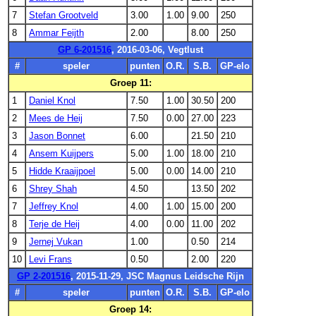
7
Stefan Grootveld
3.00
1.00
9.00
250
8
Ammar Feijth
2.00
8.00
250
GP 6-201516
, 2016-03-06, Vegtlust
#
speler
punten
O.R.
S.B.
GP-elo
Groep 11:
1
Daniel Knol
7.50
1.00
30.50
200
2
Mees de Heij
7.50
0.00
27.00
223
3
Jason Bonnet
6.00
21.50
210
4
Ansem Kuijpers
5.00
1.00
18.00
210
5
Hidde Kraaijpoel
5.00
0.00
14.00
210
6
Shrey Shah
4.50
13.50
202
7
Jeffrey Knol
4.00
1.00
15.00
200
8
Terje de Heij
4.00
0.00
11.00
202
9
Jernej Vukan
1.00
0.50
214
10
Levi Frans
0.50
2.00
220
GP 2-201516
, 2015-11-29, JSC Magnus Leidsche Rijn
#
speler
punten
O.R.
S.B.
GP-elo
Groep 14: