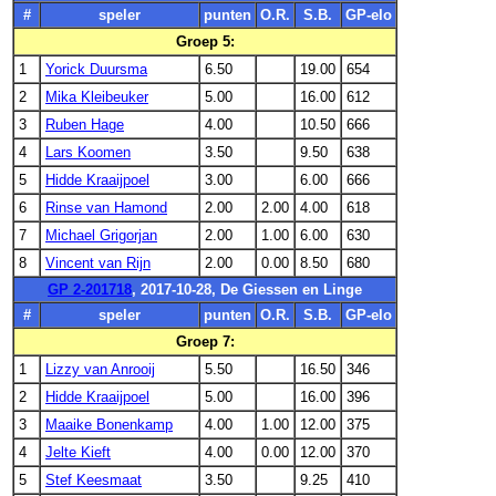
#
speler
punten
O.R.
S.B.
GP-elo
Groep 5:
1
Yorick Duursma
6.50
19.00
654
2
Mika Kleibeuker
5.00
16.00
612
3
Ruben Hage
4.00
10.50
666
4
Lars Koomen
3.50
9.50
638
5
Hidde Kraaijpoel
3.00
6.00
666
6
Rinse van Hamond
2.00
2.00
4.00
618
7
Michael Grigorjan
2.00
1.00
6.00
630
8
Vincent van Rijn
2.00
0.00
8.50
680
GP 2-201718
, 2017-10-28, De Giessen en Linge
#
speler
punten
O.R.
S.B.
GP-elo
Groep 7:
1
Lizzy van Anrooij
5.50
16.50
346
2
Hidde Kraaijpoel
5.00
16.00
396
3
Maaike Bonenkamp
4.00
1.00
12.00
375
4
Jelte Kieft
4.00
0.00
12.00
370
5
Stef Keesmaat
3.50
9.25
410