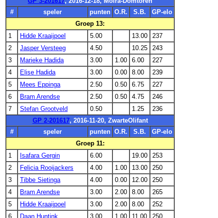
GP 3-201617
, 2016-12-18, Moira-Domtoren
#
speler
punten
O.R.
S.B.
GP-elo
Groep 13:
1
Hidde Kraaijpoel
5.00
13.00
237
2
Jasper Versteeg
4.50
10.25
243
3
Marieke Hadida
3.00
1.00
6.00
227
4
Elise Hadida
3.00
0.00
8.00
239
5
Mees Eppinga
2.50
0.50
6.75
227
6
Bram Arendse
2.50
0.50
4.75
246
7
Stefan Grootveld
0.50
1.25
236
GP 2-201617
, 2016-11-20, ZwarteOlifant
#
speler
punten
O.R.
S.B.
GP-elo
Groep 11:
1
Isafara Gergin
6.00
19.00
253
2
Felicia Rooijackers
4.00
1.00
13.00
250
3
Tibbe Sietinga
4.00
0.00
12.00
250
4
Bram Arendse
3.00
2.00
8.00
265
5
Hidde Kraaijpoel
3.00
2.00
8.00
252
6
Daan Huntink
3.00
1.00
11.00
250