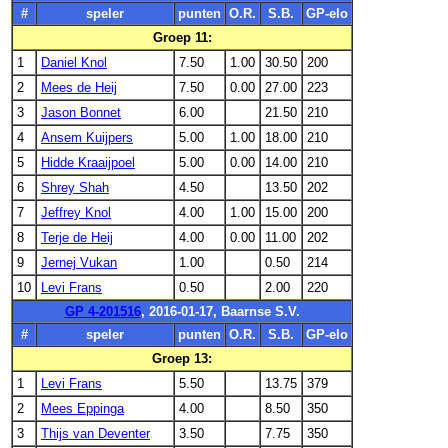
#
speler
punten
O.R.
S.B.
GP-elo
Groep 11:
1
Daniel Knol
7.50
1.00
30.50
200
2
Mees de Heij
7.50
0.00
27.00
223
3
Jason Bonnet
6.00
21.50
210
4
Ansem Kuijpers
5.00
1.00
18.00
210
5
Hidde Kraaijpoel
5.00
0.00
14.00
210
6
Shrey Shah
4.50
13.50
202
7
Jeffrey Knol
4.00
1.00
15.00
200
8
Terje de Heij
4.00
0.00
11.00
202
9
Jernej Vukan
1.00
0.50
214
10
Levi Frans
0.50
2.00
220
GP 4-201516
, 2016-01-17, Baarnse S.V.
#
speler
punten
O.R.
S.B.
GP-elo
Groep 13:
1
Levi Frans
5.50
13.75
379
2
Mees Eppinga
4.00
8.50
350
3
Thijs van Deventer
3.50
7.75
350