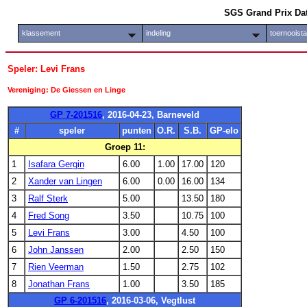
SGS Grand Prix Da
klassement
indeling
toernooist
Speler: Levi Frans
Vereniging: De Giessen en Linge
GP 7-201516
, 2016-04-23, Barneveld
#
speler
punten
O.R.
S.B.
GP-elo
Groep 11:
1
Isafara Gergin
6.00
1.00
17.00
120
2
Xander van Lingen
6.00
0.00
16.00
134
3
Ralf Sterk
5.00
13.50
180
4
Fred Song
3.50
10.75
100
5
Levi Frans
3.00
4.50
100
6
John Janssen
2.00
2.50
150
7
Rien Veerman
1.50
2.75
102
8
Jonathan Frans
1.00
3.50
185
GP 6-201516
, 2016-03-06, Vegtlust