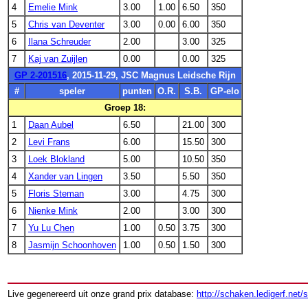
4
Emelie Mink
3.00
1.00
6.50
350
5
Chris van Deventer
3.00
0.00
6.00
350
6
Ilana Schreuder
2.00
3.00
325
7
Kaj van Zuijlen
0.00
0.00
325
GP 2-201516
, 2015-11-29, JSC Magnus Leidsche Rijn
#
speler
punten
O.R.
S.B.
GP-elo
Groep 18:
1
Daan Aubel
6.50
21.00
300
2
Levi Frans
6.00
15.50
300
3
Loek Blokland
5.00
10.50
350
4
Xander van Lingen
3.50
5.50
350
5
Floris Steman
3.00
4.75
300
6
Nienke Mink
2.00
3.00
300
7
Yu Lu Chen
1.00
0.50
3.75
300
8
Jasmijn Schoonhoven
1.00
0.50
1.50
300
Live gegenereerd uit onze grand prix database:
http://schaken.ledigerf.net/