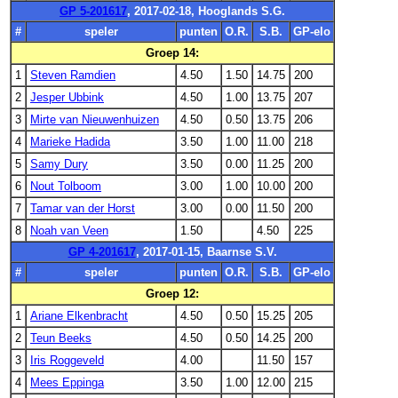
GP 5-201617
, 2017-02-18, Hooglands S.G.
#
speler
punten
O.R.
S.B.
GP-elo
Groep 14:
1
Steven Ramdien
4.50
1.50
14.75
200
2
Jesper Ubbink
4.50
1.00
13.75
207
3
Mirte van Nieuwenhuizen
4.50
0.50
13.75
206
4
Marieke Hadida
3.50
1.00
11.00
218
5
Samy Dury
3.50
0.00
11.25
200
6
Nout Tolboom
3.00
1.00
10.00
200
7
Tamar van der Horst
3.00
0.00
11.50
200
8
Noah van Veen
1.50
4.50
225
GP 4-201617
, 2017-01-15, Baarnse S.V.
#
speler
punten
O.R.
S.B.
GP-elo
Groep 12:
1
Ariane Elkenbracht
4.50
0.50
15.25
205
2
Teun Beeks
4.50
0.50
14.25
200
3
Iris Roggeveld
4.00
11.50
157
4
Mees Eppinga
3.50
1.00
12.00
215