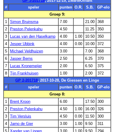
GP 3-201718
, 2017-11-19, ZwarteOlifant
#
speler
punten
O.R.
S.B.
GP-elo
Groep 9:
1
Simon Bruinsma
7.00
21.00
368
2
Preston Pelenkahu
4.50
11.25
350
3
Lucas van den Haselkamp
4.00
1.00
10.50
350
4
Jesper Ubbink
4.00
0.00
10.00
372
5
Michael Veldhuizen
3.00
7.00
368
6
Jasper Berns
2.50
6.25
370
7
Lucas Kronemeijer
2.00
6.50
375
8
Tijn Frankhuisen
1.00
2.00
372
GP 2-201718
, 2017-10-28, De Giessen en Linge
#
speler
punten
O.R.
S.B.
GP-elo
Groep 8:
1
Brent Kroon
6.00
17.50
300
2
Preston Pelenkahu
4.50
1.00
16.00
326
3
Tim Versluis
4.50
0.00
11.50
300
4
Jarno de Gier
3.00
1.00
9.50
311
5
Xander van Lingen
3.00
1.00
9.50
294