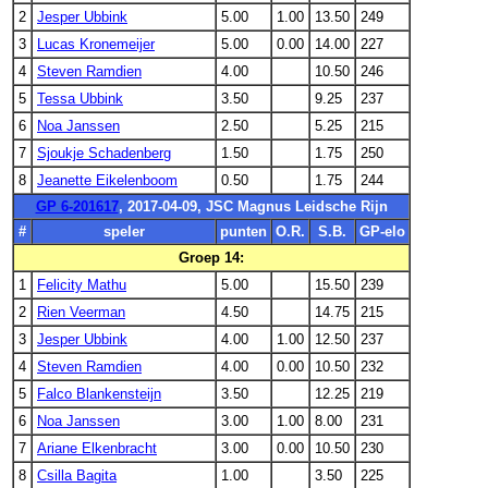
2
Jesper Ubbink
5.00
1.00
13.50
249
3
Lucas Kronemeijer
5.00
0.00
14.00
227
4
Steven Ramdien
4.00
10.50
246
5
Tessa Ubbink
3.50
9.25
237
6
Noa Janssen
2.50
5.25
215
7
Sjoukje Schadenberg
1.50
1.75
250
8
Jeanette Eikelenboom
0.50
1.75
244
GP 6-201617
, 2017-04-09, JSC Magnus Leidsche Rijn
#
speler
punten
O.R.
S.B.
GP-elo
Groep 14:
1
Felicity Mathu
5.00
15.50
239
2
Rien Veerman
4.50
14.75
215
3
Jesper Ubbink
4.00
1.00
12.50
237
4
Steven Ramdien
4.00
0.00
10.50
232
5
Falco Blankensteijn
3.50
12.25
219
6
Noa Janssen
3.00
1.00
8.00
231
7
Ariane Elkenbracht
3.00
0.00
10.50
230
8
Csilla Bagita
1.00
3.50
225