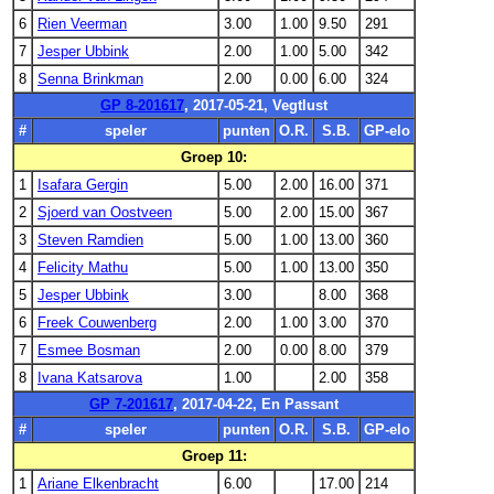
6
Rien Veerman
3.00
1.00
9.50
291
7
Jesper Ubbink
2.00
1.00
5.00
342
8
Senna Brinkman
2.00
0.00
6.00
324
GP 8-201617
, 2017-05-21, Vegtlust
#
speler
punten
O.R.
S.B.
GP-elo
Groep 10:
1
Isafara Gergin
5.00
2.00
16.00
371
2
Sjoerd van Oostveen
5.00
2.00
15.00
367
3
Steven Ramdien
5.00
1.00
13.00
360
4
Felicity Mathu
5.00
1.00
13.00
350
5
Jesper Ubbink
3.00
8.00
368
6
Freek Couwenberg
2.00
1.00
3.00
370
7
Esmee Bosman
2.00
0.00
8.00
379
8
Ivana Katsarova
1.00
2.00
358
GP 7-201617
, 2017-04-22, En Passant
#
speler
punten
O.R.
S.B.
GP-elo
Groep 11:
1
Ariane Elkenbracht
6.00
17.00
214