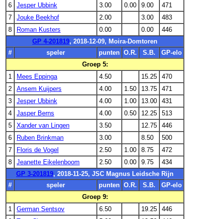
6
Jesper Ubbink
3.00
0.00
9.00
471
7
Jouke Beekhof
2.00
3.00
483
8
Roman Kusters
0.00
0.00
446
GP 4-201819
, 2018-12-09, Moira-Domtoren
#
speler
punten
O.R.
S.B.
GP-elo
Groep 5:
1
Mees Eppinga
4.50
15.25
470
2
Ansem Kuijpers
4.00
1.50
13.75
471
3
Jesper Ubbink
4.00
1.00
13.00
431
4
Jasper Berns
4.00
0.50
12.25
513
5
Xander van Lingen
3.50
12.75
446
6
Ruben Brinkman
3.00
8.50
500
7
Floris de Vogel
2.50
1.00
8.75
472
8
Jeanette Eikelenboom
2.50
0.00
9.75
434
GP 3-201819
, 2018-11-25, JSC Magnus Leidsche Rijn
#
speler
punten
O.R.
S.B.
GP-elo
Groep 9:
1
German Sentsov
6.50
19.25
446