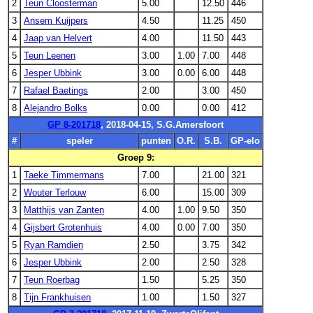
2
Teun Cloosterman
5.00
12.50
446
3
Ansem Kuijpers
4.50
11.25
450
4
Jaap van Helvert
4.00
11.50
443
5
Teun Leenen
3.00
1.00
7.00
448
6
Jesper Ubbink
3.00
0.00
6.00
448
7
Rafael Baetings
2.00
3.00
450
8
Alejandro Bolks
0.00
0.00
412
GP 8-201718
, 2018-04-15, S.G.Amersfoort
#
speler
punten
O.R.
S.B.
GP-elo
Groep 9:
1
Taeke Timmermans
7.00
21.00
321
2
Wouter Terlouw
6.00
15.00
309
3
Matthijs van Zanten
4.00
1.00
9.50
350
4
Gijsbert Grotenhuis
4.00
0.00
7.00
350
5
Ryan Ramdien
2.50
3.75
342
6
Jesper Ubbink
2.00
2.50
328
7
Teun Roerbag
1.50
5.25
350
8
Tijn Frankhuisen
1.00
1.50
327