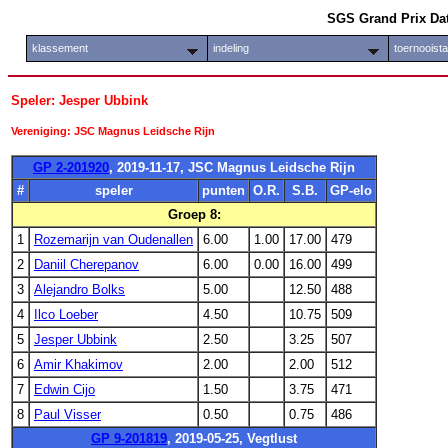
SGS Grand Prix Da
klassement
indeling
toernooist
Speler: Jesper Ubbink
Vereniging: JSC Magnus Leidsche Rijn
GP 2-201920
, 2019-11-17, JSC Magnus Leidsche Rijn
#
speler
punten
O.R.
S.B.
GP-elo
Groep 8:
1
Rozemarijn van Oudenallen
6.00
1.00
17.00
479
2
Daniil Cherepanov
6.00
0.00
16.00
499
3
Alejandro Bolks
5.00
12.50
488
4
Ilco Loeber
4.50
10.75
509
5
Jesper Ubbink
2.50
3.25
507
6
Amir Khakimov
2.00
2.00
512
7
Edwin Cijo
1.50
3.75
471
8
Paul Visser
0.50
0.75
486
GP 9-201819
, 2019-05-25, Vegtlust