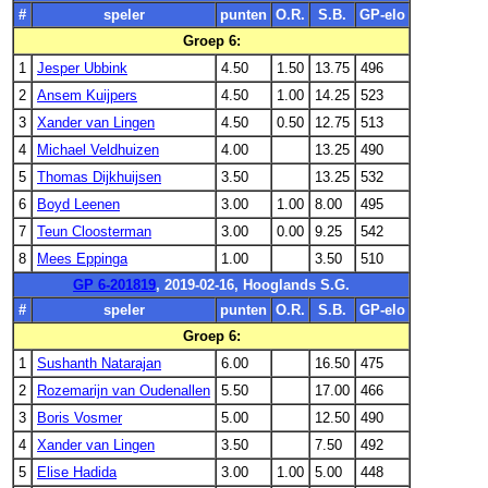
#
speler
punten
O.R.
S.B.
GP-elo
Groep 6:
1
Jesper Ubbink
4.50
1.50
13.75
496
2
Ansem Kuijpers
4.50
1.00
14.25
523
3
Xander van Lingen
4.50
0.50
12.75
513
4
Michael Veldhuizen
4.00
13.25
490
5
Thomas Dijkhuijsen
3.50
13.25
532
6
Boyd Leenen
3.00
1.00
8.00
495
7
Teun Cloosterman
3.00
0.00
9.25
542
8
Mees Eppinga
1.00
3.50
510
GP 6-201819
, 2019-02-16, Hooglands S.G.
#
speler
punten
O.R.
S.B.
GP-elo
Groep 6:
1
Sushanth Natarajan
6.00
16.50
475
2
Rozemarijn van Oudenallen
5.50
17.00
466
3
Boris Vosmer
5.00
12.50
490
4
Xander van Lingen
3.50
7.50
492
5
Elise Hadida
3.00
1.00
5.00
448