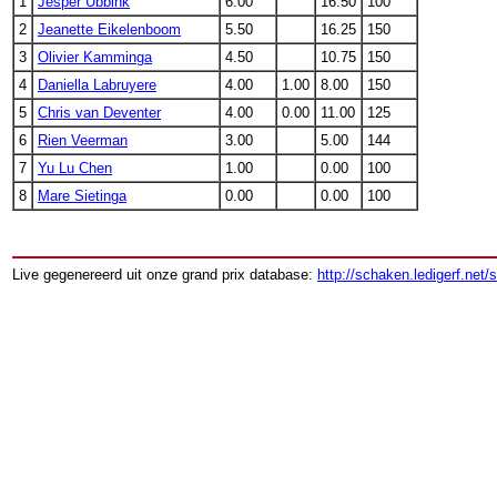
1
Jesper Ubbink
6.00
16.50
100
2
Jeanette Eikelenboom
5.50
16.25
150
3
Olivier Kamminga
4.50
10.75
150
4
Daniella Labruyere
4.00
1.00
8.00
150
5
Chris van Deventer
4.00
0.00
11.00
125
6
Rien Veerman
3.00
5.00
144
7
Yu Lu Chen
1.00
0.00
100
8
Mare Sietinga
0.00
0.00
100
Live gegenereerd uit onze grand prix database:
http://schaken.ledigerf.net/