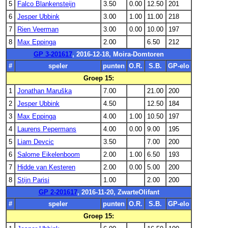
5
Falco Blankensteijn
3.50
0.00
12.50
201
6
Jesper Ubbink
3.00
1.00
11.00
218
7
Rien Veerman
3.00
0.00
10.00
197
8
Max Eppinga
2.00
6.50
212
GP 3-201617
, 2016-12-18, Moira-Domtoren
#
speler
punten
O.R.
S.B.
GP-elo
Groep 15:
1
Jonathan Maruška
7.00
21.00
200
2
Jesper Ubbink
4.50
12.50
184
3
Max Eppinga
4.00
1.00
10.50
197
4
Laurens Pepermans
4.00
0.00
9.00
195
5
Liam Devcic
3.50
7.00
200
6
Salome Eikelenboom
2.00
1.00
6.50
193
7
Hidde van Kesteren
2.00
0.00
5.00
200
8
Stijn Parisi
1.00
2.00
200
GP 2-201617
, 2016-11-20, ZwarteOlifant
#
speler
punten
O.R.
S.B.
GP-elo
Groep 15: