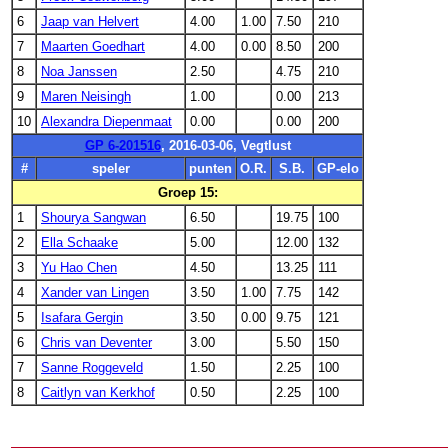
6
Jaap van Helvert
4.00
1.00
7.50
210
7
Maarten Goedhart
4.00
0.00
8.50
200
8
Noa Janssen
2.50
4.75
210
9
Maren Neisingh
1.00
0.00
213
10
Alexandra Diepenmaat
0.00
0.00
200
GP 6-201516
, 2016-03-06, Vegtlust
#
speler
punten
O.R.
S.B.
GP-elo
Groep 15:
1
Shourya Sangwan
6.50
19.75
100
2
Ella Schaake
5.00
12.00
132
3
Yu Hao Chen
4.50
13.25
111
4
Xander van Lingen
3.50
1.00
7.75
142
5
Isafara Gergin
3.50
0.00
9.75
121
6
Chris van Deventer
3.00
5.50
150
7
Sanne Roggeveld
1.50
2.25
100
8
Caitlyn van Kerkhof
0.50
2.25
100