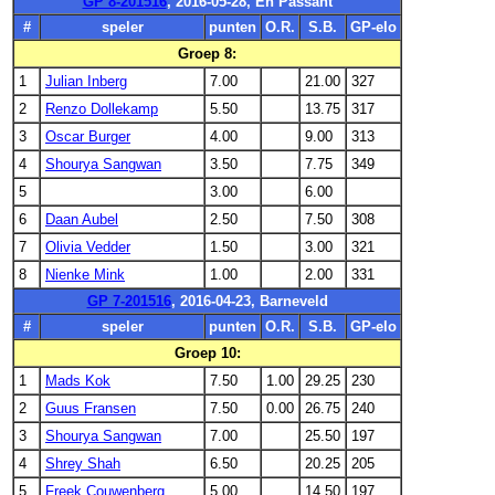
GP 8-201516
, 2016-05-28, En Passant
#
speler
punten
O.R.
S.B.
GP-elo
Groep 8:
1
Julian Inberg
7.00
21.00
327
2
Renzo Dollekamp
5.50
13.75
317
3
Oscar Burger
4.00
9.00
313
4
Shourya Sangwan
3.50
7.75
349
5
3.00
6.00
6
Daan Aubel
2.50
7.50
308
7
Olivia Vedder
1.50
3.00
321
8
Nienke Mink
1.00
2.00
331
GP 7-201516
, 2016-04-23, Barneveld
#
speler
punten
O.R.
S.B.
GP-elo
Groep 10:
1
Mads Kok
7.50
1.00
29.25
230
2
Guus Fransen
7.50
0.00
26.75
240
3
Shourya Sangwan
7.00
25.50
197
4
Shrey Shah
6.50
20.25
205
5
Freek Couwenberg
5.00
14.50
197