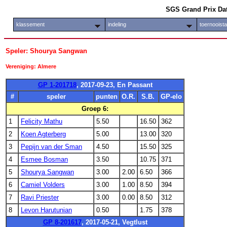
SGS Grand Prix Da
klassement
indeling
toernooist
Speler: Shourya Sangwan
Vereniging: Almere
GP 1-201718
, 2017-09-23, En Passant
#
speler
punten
O.R.
S.B.
GP-elo
Groep 6:
1
Felicity Mathu
5.50
16.50
362
2
Koen Agterberg
5.00
13.00
320
3
Pepijn van der Sman
4.50
15.50
325
4
Esmee Bosman
3.50
10.75
371
5
Shourya Sangwan
3.00
2.00
6.50
366
6
Camiel Volders
3.00
1.00
8.50
394
7
Ravi Priester
3.00
0.00
8.50
312
8
Levon Harutunian
0.50
1.75
378
GP 8-201617
, 2017-05-21, Vegtlust