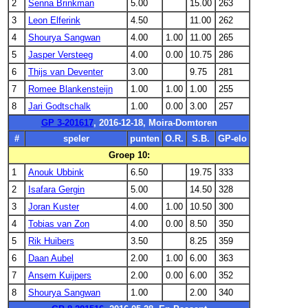
2
Senna Brinkman
5.00
15.00
263
3
Leon Elferink
4.50
11.00
262
4
Shourya Sangwan
4.00
1.00
11.00
265
5
Jasper Versteeg
4.00
0.00
10.75
286
6
Thijs van Deventer
3.00
9.75
281
7
Romee Blankensteijn
1.00
1.00
1.00
255
8
Jari Godtschalk
1.00
0.00
3.00
257
GP 3-201617
, 2016-12-18, Moira-Domtoren
#
speler
punten
O.R.
S.B.
GP-elo
Groep 10:
1
Anouk Ubbink
6.50
19.75
333
2
Isafara Gergin
5.00
14.50
328
3
Joran Kuster
4.00
1.00
10.50
300
4
Tobias van Zon
4.00
0.00
8.50
350
5
Rik Huibers
3.50
8.25
359
6
Daan Aubel
2.00
1.00
6.00
363
7
Ansem Kuijpers
2.00
0.00
6.00
352
8
Shourya Sangwan
1.00
2.00
340