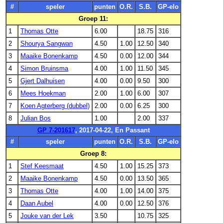
#
speler
punten
O.R.
S.B.
GP-elo
Groep 11:
1
Thomas Otte
6.00
18.75
316
2
Shourya Sangwan
4.50
1.00
12.50
340
3
Maaike Bonenkamp
4.50
0.00
12.00
344
4
Simon Bruinsma
4.00
1.00
11.50
345
5
Gjert Dalhuisen
4.00
0.00
9.50
300
6
Mees Hoekman
2.00
1.00
6.00
307
7
Koen Agterberg (dubbel)
2.00
0.00
6.25
300
8
Julian Bos
1.00
2.00
337
GP 7-201617
, 2017-04-22, En Passant
#
speler
punten
O.R.
S.B.
GP-elo
Groep 8:
1
Stef Keesmaat
4.50
1.00
15.25
373
2
Maaike Bonenkamp
4.50
0.00
13.50
365
3
Thomas Otte
4.00
1.00
14.00
375
4
Daan Aubel
4.00
0.00
12.50
376
5
Jouke van der Lek
3.50
10.75
325