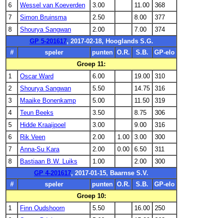
6
Wessel van Koeverden
3.00
11.00
368
7
Simon Bruinsma
2.50
8.00
377
8
Shourya Sangwan
2.00
7.00
374
GP 5-201617
, 2017-02-18, Hooglands S.G.
#
speler
punten
O.R.
S.B.
GP-elo
Groep 11:
1
Oscar Ward
6.00
19.00
310
2
Shourya Sangwan
5.50
14.75
316
3
Maaike Bonenkamp
5.00
11.50
319
4
Teun Beeks
3.50
8.75
306
5
Hidde Kraaijpoel
3.00
9.00
316
6
Rik Veen
2.00
1.00
3.00
300
7
Anna-Su Kara
2.00
0.00
6.50
311
8
Bastiaan B.W. Luiks
1.00
2.00
300
GP 4-201617
, 2017-01-15, Baarnse S.V.
#
speler
punten
O.R.
S.B.
GP-elo
Groep 10:
1
Finn Oudshoorn
5.50
16.00
250