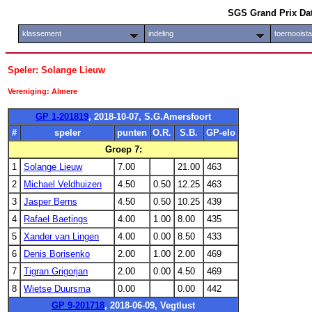
SGS Grand Prix Da
klassement
indeling
toernooist
Speler: Solange Lieuw
Vereniging: Almere
GP 1-201819
, 2018-10-07, S.G.Amersfoort
#
speler
punten
O.R.
S.B.
GP-elo
Groep 7:
1
Solange Lieuw
7.00
21.00
463
2
Michael Veldhuizen
4.50
0.50
12.25
463
3
Jasper Berns
4.50
0.50
10.25
439
4
Rafael Baetings
4.00
1.00
8.00
435
5
Xander van Lingen
4.00
0.00
8.50
433
6
Denis Borisenko
2.00
1.00
2.00
469
7
Tigran Grigorjan
2.00
0.00
4.50
469
8
Wietse Duursma
0.00
0.00
442
GP 9-201718
, 2018-06-09, Vegtlust