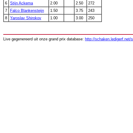
6
Stijn Ackema
2.00
2.50
272
7
Falco Blankensteijn
1.50
3.75
243
8
Yaroslav Shirokov
1.00
3.00
250
Live gegenereerd uit onze grand prix database:
http://schaken.ledigerf.net/