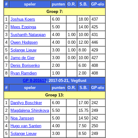
#
speler
punten
O.R.
S.B.
GP-elo
Groep 7:
1
Joshua Koers
6.00
18.00
437
2
Mees Eppinga
5.00
14.00
425
3
Sushanth Natarajan
4.00
1.00
10.00
431
4
Owen Hodgsen
4.00
0.00
12.00
446
5
Solange Lieuw
3.00
1.00
8.00
429
6
Jarno de Gier
3.00
0.00
10.00
427
7
Denis Borisenko
2.00
6.00
408
8
Ryan Ramdien
1.00
2.00
408
GP 8-201617
, 2017-05-21, Vegtlust
#
speler
punten
O.R.
S.B.
GP-elo
Groep 13:
1
Danilyo Boschker
6.00
17.00
242
2
Magdalena Shirokova
5.50
15.75
249
3
Noa Janssen
5.00
14.50
242
4
Hugo van Santen
4.00
7.50
250
5
Solange Lieuw
3.00
8.50
249