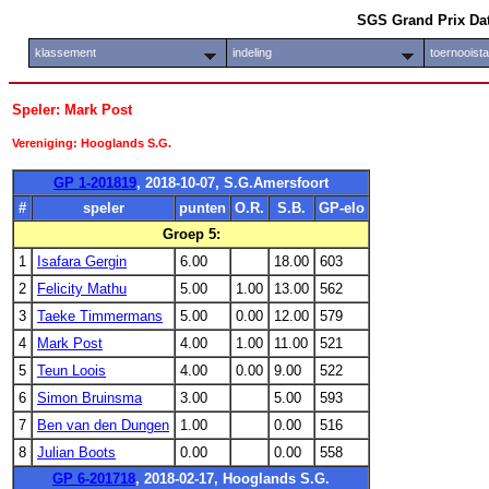
SGS Grand Prix Da
klassement
indeling
toernooist
Speler: Mark Post
Vereniging: Hooglands S.G.
GP 1-201819
, 2018-10-07, S.G.Amersfoort
#
speler
punten
O.R.
S.B.
GP-elo
Groep 5:
1
Isafara Gergin
6.00
18.00
603
2
Felicity Mathu
5.00
1.00
13.00
562
3
Taeke Timmermans
5.00
0.00
12.00
579
4
Mark Post
4.00
1.00
11.00
521
5
Teun Loois
4.00
0.00
9.00
522
6
Simon Bruinsma
3.00
5.00
593
7
Ben van den Dungen
1.00
0.00
516
8
Julian Boots
0.00
0.00
558
GP 6-201718
, 2018-02-17, Hooglands S.G.