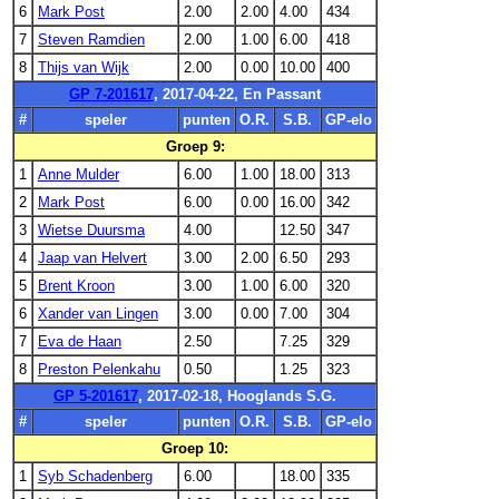
6
Mark Post
2.00
2.00
4.00
434
7
Steven Ramdien
2.00
1.00
6.00
418
8
Thijs van Wijk
2.00
0.00
10.00
400
GP 7-201617
, 2017-04-22, En Passant
#
speler
punten
O.R.
S.B.
GP-elo
Groep 9:
1
Anne Mulder
6.00
1.00
18.00
313
2
Mark Post
6.00
0.00
16.00
342
3
Wietse Duursma
4.00
12.50
347
4
Jaap van Helvert
3.00
2.00
6.50
293
5
Brent Kroon
3.00
1.00
6.00
320
6
Xander van Lingen
3.00
0.00
7.00
304
7
Eva de Haan
2.50
7.25
329
8
Preston Pelenkahu
0.50
1.25
323
GP 5-201617
, 2017-02-18, Hooglands S.G.
#
speler
punten
O.R.
S.B.
GP-elo
Groep 10:
1
Syb Schadenberg
6.00
18.00
335