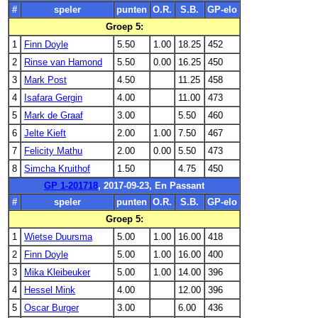
#
speler
punten
O.R.
S.B.
GP-elo
Groep 5:
1
Finn Doyle
5.50
1.00
18.25
452
2
Rinse van Hamond
5.50
0.00
16.25
450
3
Mark Post
4.50
11.25
458
4
Isafara Gergin
4.00
11.00
473
5
Mark de Graaf
3.00
5.50
460
6
Jelte Kieft
2.00
1.00
7.50
467
7
Felicity Mathu
2.00
0.00
5.50
473
8
Simcha Kruithof
1.50
4.75
450
GP 1-201718
, 2017-09-23, En Passant
#
speler
punten
O.R.
S.B.
GP-elo
Groep 5:
1
Wietse Duursma
5.00
1.00
16.00
418
2
Finn Doyle
5.00
1.00
16.00
400
3
Mika Kleibeuker
5.00
1.00
14.00
396
4
Hessel Mink
4.00
12.00
396
5
Oscar Burger
3.00
6.00
436