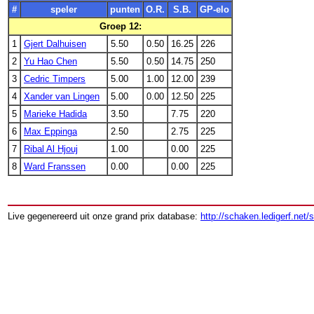
#
speler
punten
O.R.
S.B.
GP-elo
Groep 12:
1
Gjert Dalhuisen
5.50
0.50
16.25
226
2
Yu Hao Chen
5.50
0.50
14.75
250
3
Cedric Timpers
5.00
1.00
12.00
239
4
Xander van Lingen
5.00
0.00
12.50
225
5
Marieke Hadida
3.50
7.75
220
6
Max Eppinga
2.50
2.75
225
7
Ribal Al Hjouj
1.00
0.00
225
8
Ward Franssen
0.00
0.00
225
Live gegenereerd uit onze grand prix database:
http://schaken.ledigerf.net/