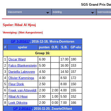
SGS Grand Prix Da
klassement
indeling
toernooist
Speler: Ribal Al Hjouj
Vereniging: (Niet Aangesloten)
GP 3-201617
, 2016-12-18, Moira-Domtoren
#
speler
punten
O.R.
S.B.
GP-elo
Groep 16:
1
Oscar Ward
6.00
17.00
180
2
Falco Blankensteijn
5.00
16.00
153
3
Daniella Labruyere
4.50
14.50
157
4
Olivier Kamminga
4.00
8.50
172
5
Fleur Donk
2.50
8.00
150
6
Freek van Atteveldt
2.00
2.00
4.00
155
7
Ribal Al Hjouj
2.00
1.00
5.50
152
8
Loek Dijkstra
2.00
0.00
7.00
166
GP 2-201617
, 2016-11-20, ZwarteOlifant