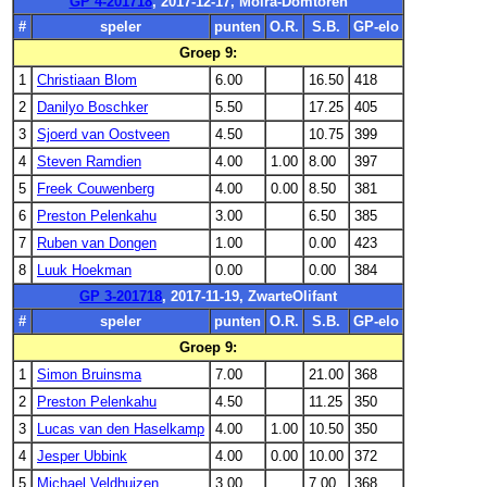
GP 4-201718
, 2017-12-17, Moira-Domtoren
#
speler
punten
O.R.
S.B.
GP-elo
Groep 9:
1
Christiaan Blom
6.00
16.50
418
2
Danilyo Boschker
5.50
17.25
405
3
Sjoerd van Oostveen
4.50
10.75
399
4
Steven Ramdien
4.00
1.00
8.00
397
5
Freek Couwenberg
4.00
0.00
8.50
381
6
Preston Pelenkahu
3.00
6.50
385
7
Ruben van Dongen
1.00
0.00
423
8
Luuk Hoekman
0.00
0.00
384
GP 3-201718
, 2017-11-19, ZwarteOlifant
#
speler
punten
O.R.
S.B.
GP-elo
Groep 9:
1
Simon Bruinsma
7.00
21.00
368
2
Preston Pelenkahu
4.50
11.25
350
3
Lucas van den Haselkamp
4.00
1.00
10.50
350
4
Jesper Ubbink
4.00
0.00
10.00
372
5
Michael Veldhuizen
3.00
7.00
368