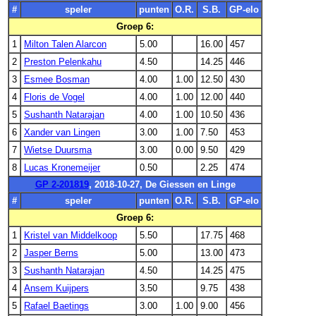
#
speler
punten
O.R.
S.B.
GP-elo
Groep 6:
1
Milton Talen Alarcon
5.00
16.00
457
2
Preston Pelenkahu
4.50
14.25
446
3
Esmee Bosman
4.00
1.00
12.50
430
4
Floris de Vogel
4.00
1.00
12.00
440
5
Sushanth Natarajan
4.00
1.00
10.50
436
6
Xander van Lingen
3.00
1.00
7.50
453
7
Wietse Duursma
3.00
0.00
9.50
429
8
Lucas Kronemeijer
0.50
2.25
474
GP 2-201819
, 2018-10-27, De Giessen en Linge
#
speler
punten
O.R.
S.B.
GP-elo
Groep 6:
1
Kristel van Middelkoop
5.50
17.75
468
2
Jasper Berns
5.00
13.00
473
3
Sushanth Natarajan
4.50
14.25
475
4
Ansem Kuijpers
3.50
9.75
438
5
Rafael Baetings
3.00
1.00
9.00
456