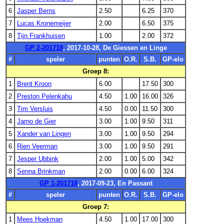
6
Jasper Berns
2.50
6.25
370
7
Lucas Kronemeijer
2.00
6.50
375
8
Tijn Frankhuisen
1.00
2.00
372
GP 2-201718
, 2017-10-28, De Giessen en Linge
#
speler
punten
O.R.
S.B.
GP-elo
Groep 8:
1
Brent Kroon
6.00
17.50
300
2
Preston Pelenkahu
4.50
1.00
16.00
326
3
Tim Versluis
4.50
0.00
11.50
300
4
Jarno de Gier
3.00
1.00
9.50
311
5
Xander van Lingen
3.00
1.00
9.50
294
6
Rien Veerman
3.00
1.00
9.50
291
7
Jesper Ubbink
2.00
1.00
5.00
342
8
Senna Brinkman
2.00
0.00
6.00
324
GP 1-201718
, 2017-09-23, En Passant
#
speler
punten
O.R.
S.B.
GP-elo
Groep 7:
1
Mees Hoekman
4.50
1.00
17.00
300