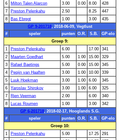
6
Milton Talen Alarcon
3.00
0.00
8.00
428
7
Preston Pelenkahu
2.50
8.25
447
8
Bas Ebregt
1.00
3.00
435
GP 9-201718
, 2018-06-09, Vegtlust
#
speler
punten
O.R.
S.B.
GP-elo
Groep 9:
1
Preston Pelenkahu
6.00
17.00
341
2
Maarten Goedhart
5.00
1.00
15.00
329
3
Rafael Baetings
5.00
0.00
15.00
345
4
Pepijn van Haaften
3.00
1.00
10.00
339
5
Luuk Hoekman
3.00
1.00
6.00
345
6
Yaroslav Shirokov
3.00
1.00
6.00
325
7
Rien Veerman
2.00
6.00
340
8
Lucas Roumen
1.00
3.00
342
GP 6-201718
, 2018-02-17, Hooglands S.G.
#
speler
punten
O.R.
S.B.
GP-elo
Groep 10:
1
Preston Pelenkahu
5.00
17.25
291