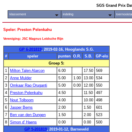
SGS Grand Prix Da
klassement
indeling
toernooist
Speler: Preston Pelenkahu
Vereniging: JSC Magnus Leidsche Rijn
GP 6-201819
, 2019-02-16, Hooglands S.G.
#
speler
punten
O.R.
S.B.
GP-elo
Groep 5:
1
Milton Talen Alarcon
6.00
17.50
569
2
Anne Mulder
5.00
1.00
13.00
534
3
Omkaar Rao Oruganti
5.00
0.00
12.00
550
4
Preston Pelenkahu
4.50
11.50
497
5
Nout Tolboom
4.00
10.00
498
6
Jasper Berns
2.00
1.50
601
7
Ben van den Dungen
1.50
2.00
523
8
Simon d' Haens
0.00
0.00
500
GP 5-201819
, 2019-01-12, Barneveld