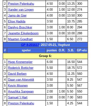
2
Preston Pelenkahu
4.50
0.00
13.25
300
3
Xander van Lingen
4.00
1.00
12.00
274
4
Jarno de Gier
4.00
0.00
13.50
300
5
Elise Hadida
3.50
10.75
285
6
Danilyo Boschker
3.00
1.00
8.00
294
7
Jeanette Eikelenboom
3.00
0.00
10.00
288
8
Maarten Goedhart
1.50
6.50
272
GP 8-201617
, 2017-05-21, Vegtlust
#
speler
punten
O.R.
S.B.
GP-elo
Groep 6:
1
Hugo Kronemeijer
6.00
16.50
544
2
Roderick Botticher
5.50
18.75
572
3
David Berben
4.50
11.25
560
4
Daan van Atteveldt
3.50
9.25
547
5
Kevin Moonen
3.00
5.50
567
6
Anushka Sangwan
2.00
1.00
5.50
550
7
Samuel 't Hart
2.00
0.00
7.00
583
8
Preston Pelenkahu
1.50
4.25
544