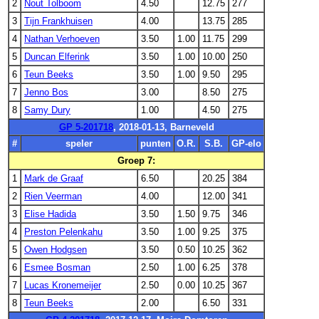
2
Nout Tolboom
4.50
12.75
277
3
Tijn Frankhuisen
4.00
13.75
285
4
Nathan Verhoeven
3.50
1.00
11.75
299
5
Duncan Elferink
3.50
1.00
10.00
250
6
Teun Beeks
3.50
1.00
9.50
295
7
Jenno Bos
3.00
8.50
275
8
Samy Dury
1.00
4.50
275
GP 5-201718
, 2018-01-13, Barneveld
#
speler
punten
O.R.
S.B.
GP-elo
Groep 7:
1
Mark de Graaf
6.50
20.25
384
2
Rien Veerman
4.00
12.00
341
3
Elise Hadida
3.50
1.50
9.75
346
4
Preston Pelenkahu
3.50
1.00
9.25
375
5
Owen Hodgsen
3.50
0.50
10.25
362
6
Esmee Bosman
2.50
1.00
6.25
378
7
Lucas Kronemeijer
2.50
0.00
10.25
367
8
Teun Beeks
2.00
6.50
331