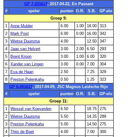
GP 7-201617
, 2017-04-22, En Passant
#
speler
punten
O.R.
S.B.
GP-elo
Groep 9:
1
Anne Mulder
6.00
1.00
18.00
313
2
Mark Post
6.00
0.00
16.00
342
3
Wietse Duursma
4.00
12.50
347
4
Jaap van Helvert
3.00
2.00
6.50
293
5
Brent Kroon
3.00
1.00
6.00
320
6
Xander van Lingen
3.00
0.00
7.00
304
7
Eva de Haan
2.50
7.25
329
8
Preston Pelenkahu
0.50
1.25
323
GP 6-201617
, 2017-04-09, JSC Magnus Leidsche Rijn
#
speler
punten
O.R.
S.B.
GP-elo
Groep 11:
1
Wessel van Koeverden
6.50
18.75
275
2
Wietse Duursma
5.50
14.25
289
3
Preston Pelenkahu
5.00
14.50
275
4
Thijs de Boet
4.00
7.00
300