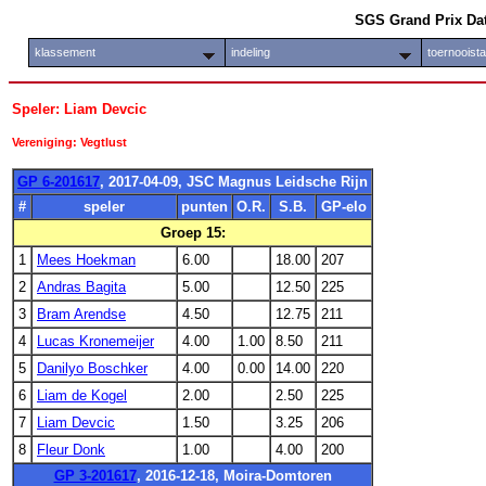
SGS Grand Prix Da
klassement
indeling
toernooist
Speler: Liam Devcic
Vereniging: Vegtlust
GP 6-201617
, 2017-04-09, JSC Magnus Leidsche Rijn
#
speler
punten
O.R.
S.B.
GP-elo
Groep 15:
1
Mees Hoekman
6.00
18.00
207
2
Andras Bagita
5.00
12.50
225
3
Bram Arendse
4.50
12.75
211
4
Lucas Kronemeijer
4.00
1.00
8.50
211
5
Danilyo Boschker
4.00
0.00
14.00
220
6
Liam de Kogel
2.00
2.50
225
7
Liam Devcic
1.50
3.25
206
8
Fleur Donk
1.00
4.00
200
GP 3-201617
, 2016-12-18, Moira-Domtoren