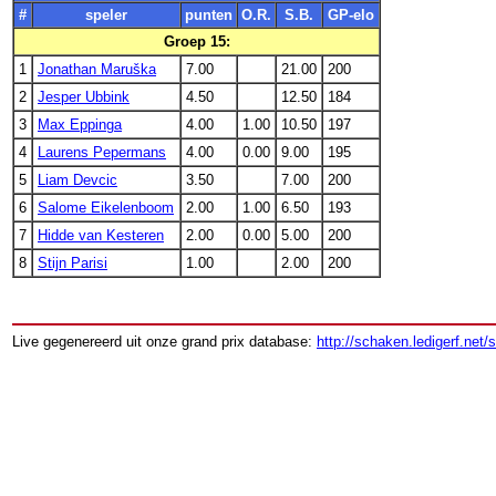
#
speler
punten
O.R.
S.B.
GP-elo
Groep 15:
1
Jonathan Maruška
7.00
21.00
200
2
Jesper Ubbink
4.50
12.50
184
3
Max Eppinga
4.00
1.00
10.50
197
4
Laurens Pepermans
4.00
0.00
9.00
195
5
Liam Devcic
3.50
7.00
200
6
Salome Eikelenboom
2.00
1.00
6.50
193
7
Hidde van Kesteren
2.00
0.00
5.00
200
8
Stijn Parisi
1.00
2.00
200
Live gegenereerd uit onze grand prix database:
http://schaken.ledigerf.net/