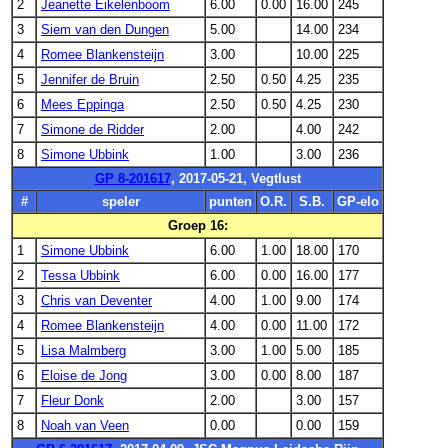
2
Jeanette Eikelenboom
6.00
0.00
16.00
245
3
Siem van den Dungen
5.00
14.00
234
4
Romee Blankensteijn
3.00
10.00
225
5
Jennifer de Bruin
2.50
0.50
4.25
235
6
Mees Eppinga
2.50
0.50
4.25
230
7
Simone de Ridder
2.00
4.00
242
8
Simone Ubbink
1.00
3.00
236
GP 8-201617
, 2017-05-21, Vegtlust
#
speler
punten
O.R.
S.B.
GP-elo
Groep 16:
1
Simone Ubbink
6.00
1.00
18.00
170
2
Tessa Ubbink
6.00
0.00
16.00
177
3
Chris van Deventer
4.00
1.00
9.00
174
4
Romee Blankensteijn
4.00
0.00
11.00
172
5
Lisa Malmberg
3.00
1.00
5.00
185
6
Eloise de Jong
3.00
0.00
8.00
187
7
Fleur Donk
2.00
3.00
157
8
Noah van Veen
0.00
0.00
159