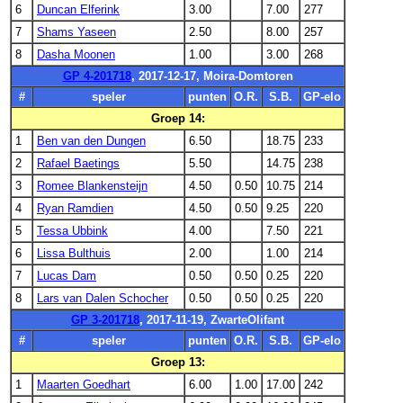
6
Duncan Elferink
3.00
7.00
277
7
Shams Yaseen
2.50
8.00
257
8
Dasha Moonen
1.00
3.00
268
GP 4-201718
, 2017-12-17, Moira-Domtoren
#
speler
punten
O.R.
S.B.
GP-elo
Groep 14:
1
Ben van den Dungen
6.50
18.75
233
2
Rafael Baetings
5.50
14.75
238
3
Romee Blankensteijn
4.50
0.50
10.75
214
4
Ryan Ramdien
4.50
0.50
9.25
220
5
Tessa Ubbink
4.00
7.50
221
6
Lissa Bulthuis
2.00
1.00
214
7
Lucas Dam
0.50
0.50
0.25
220
8
Lars van Dalen Schocher
0.50
0.50
0.25
220
GP 3-201718
, 2017-11-19, ZwarteOlifant
#
speler
punten
O.R.
S.B.
GP-elo
Groep 13:
1
Maarten Goedhart
6.00
1.00
17.00
242