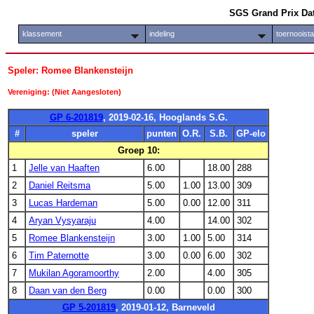
SGS Grand Prix Da
klassement
indeling
toernooist
Speler: Romee Blankensteijn
Vereniging: (Niet Aangesloten)
GP 6-201819
, 2019-02-16, Hooglands S.G.
#
speler
punten
O.R.
S.B.
GP-elo
Groep 10:
1
Jelle van Haaften
6.00
18.00
288
2
Daniel Reitsma
5.00
1.00
13.00
309
3
Lucas Hardeman
5.00
0.00
12.00
311
4
Aryan Vysyaraju
4.00
14.00
302
5
Romee Blankensteijn
3.00
1.00
5.00
314
6
Tim Paternotte
3.00
0.00
6.00
302
7
Mukilan Agoramoorthy
2.00
4.00
305
8
Daan van den Berg
0.00
0.00
300
GP 5-201819
, 2019-01-12, Barneveld