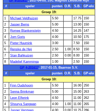
GP 6-201617
, 2017-04-09, JSC Magnus Leidsche Rijn
#
speler
punten
O.R.
S.B.
GP-elo
Groep 19:
1
Michael Veldhuizen
5.50
17.75
150
2
Jasper Berns
5.00
13.00
150
3
Romee Blankensteijn
4.50
14.25
147
4
Jorn Goris
4.00
10.50
175
5
Pieter Huurnink
3.00
7.50
150
6
Renske de Heij
2.50
1.00
8.50
150
7
Stan Bahkuizen
2.50
0.00
8.00
150
8
Madelief Kamminga
1.00
2.50
150
GP 4-201617
, 2017-01-15, Baarnse S.V.
#
speler
punten
O.R.
S.B.
GP-elo
Groep 10:
1
Finn Oudshoorn
5.50
16.00
250
2
Senna Brinkman
5.00
15.00
263
3
Leon Elferink
4.50
11.00
262
4
Shourya Sangwan
4.00
1.00
11.00
265
5
Jasper Versteeg
4.00
0.00
10.75
286