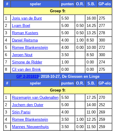
#
speler
punten
O.R.
S.B.
GP-elo
Groep 9:
1
Joris van de Bunt
5.50
16.00
275
2
Lyam Boel
5.00
0.50
14.25
277
3
Roman Kusters
5.00
0.50
13.25
278
4
Daniel Reitsma
4.00
1.00
8.50
300
5
Romee Blankensteijn
4.00
0.00
10.00
272
6
Jeroen Nout
3.50
8.50
300
7
Simone de Ridder
1.00
0.00
274
8
Cil van den Brink
0.00
0.00
275
GP 2-201819
, 2018-10-27, De Giessen en Linge
#
speler
punten
O.R.
S.B.
GP-elo
Groep 9:
1
Rozemarijn van Oudenallen
5.50
17.25
270
2
Jochem den Outer
5.00
14.00
252
3
Stijn Parisi
4.00
11.00
269
4
Romee Blankensteijn
3.50
1.00
12.25
259
5
Mannes Nieuwenhuijs
3.50
0.00
11.50
259