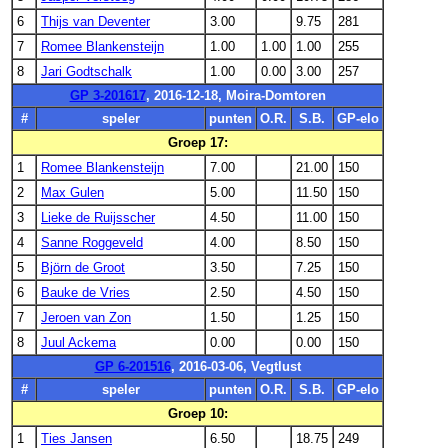
6
Thijs van Deventer
3.00
9.75
281
7
Romee Blankensteijn
1.00
1.00
1.00
255
8
Jari Godtschalk
1.00
0.00
3.00
257
GP 3-201617
, 2016-12-18, Moira-Domtoren
#
speler
punten
O.R.
S.B.
GP-elo
Groep 17:
1
Romee Blankensteijn
7.00
21.00
150
2
Max Gulen
5.00
11.50
150
3
Lieke de Ruijsscher
4.50
11.00
150
4
Sanne Roggeveld
4.00
8.50
150
5
Björn de Groot
3.50
7.25
150
6
Bauke de Vries
2.50
4.50
150
7
Jeroen van Zon
1.50
1.25
150
8
Juul Ackema
0.00
0.00
150
GP 6-201516
, 2016-03-06, Vegtlust
#
speler
punten
O.R.
S.B.
GP-elo
Groep 10:
1
Ties Jansen
6.50
18.75
249