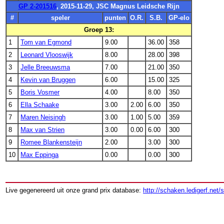
GP 2-201516
, 2015-11-29, JSC Magnus Leidsche Rijn
#
speler
punten
O.R.
S.B.
GP-elo
Groep 13:
1
Tom van Egmond
9.00
36.00
358
2
Leonard Vlooswijk
8.00
28.00
398
3
Jelle Breeuwsma
7.00
21.00
350
4
Kevin van Bruggen
6.00
15.00
325
5
Boris Vosmer
4.00
8.00
350
6
Ella Schaake
3.00
2.00
6.00
350
7
Maren Neisingh
3.00
1.00
5.00
359
8
Max van Strien
3.00
0.00
6.00
300
9
Romee Blankensteijn
2.00
3.00
300
10
Max Eppinga
0.00
0.00
300
Live gegenereerd uit onze grand prix database:
http://schaken.ledigerf.net/