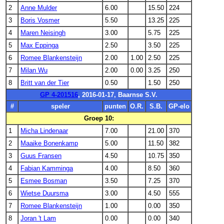
2
Anne Mulder
6.00
15.50
224
3
Boris Vosmer
5.50
13.25
225
4
Maren Neisingh
3.00
5.75
225
5
Max Eppinga
2.50
3.50
225
6
Romee Blankensteijn
2.00
1.00
2.50
225
7
Milan Wu
2.00
0.00
3.25
250
8
Britt van der Tier
0.50
1.50
250
GP 4-201516
, 2016-01-17, Baarnse S.V.
#
speler
punten
O.R.
S.B.
GP-elo
Groep 10:
1
Micha Lindenaar
7.00
21.00
370
2
Maaike Bonenkamp
5.00
11.50
382
3
Guus Fransen
4.50
10.75
350
4
Fabian Kamminga
4.00
8.50
360
5
Esmee Bosman
3.50
7.25
370
6
Wietse Duursma
3.00
4.50
555
7
Romee Blankensteijn
1.00
0.00
350
8
Joran 't Lam
0.00
0.00
340