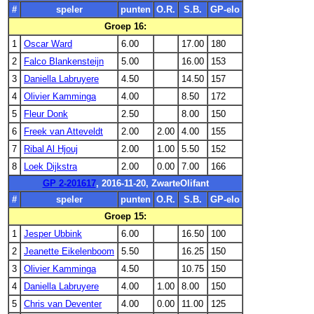
#
speler
punten
O.R.
S.B.
GP-elo
Groep 16:
1
Oscar Ward
6.00
17.00
180
2
Falco Blankensteijn
5.00
16.00
153
3
Daniella Labruyere
4.50
14.50
157
4
Olivier Kamminga
4.00
8.50
172
5
Fleur Donk
2.50
8.00
150
6
Freek van Atteveldt
2.00
2.00
4.00
155
7
Ribal Al Hjouj
2.00
1.00
5.50
152
8
Loek Dijkstra
2.00
0.00
7.00
166
GP 2-201617
, 2016-11-20, ZwarteOlifant
#
speler
punten
O.R.
S.B.
GP-elo
Groep 15:
1
Jesper Ubbink
6.00
16.50
100
2
Jeanette Eikelenboom
5.50
16.25
150
3
Olivier Kamminga
4.50
10.75
150
4
Daniella Labruyere
4.00
1.00
8.00
150
5
Chris van Deventer
4.00
0.00
11.00
125