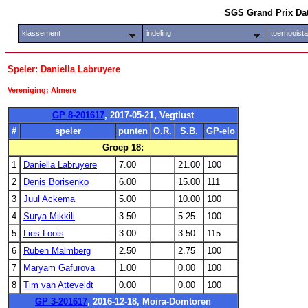
SGS Grand Prix Da
klassement
indeling
toernooist
Speler: Daniella Labruyere
Vereniging: Almere
GP 8-201617
, 2017-05-21, Vegtlust
#
speler
punten
O.R.
S.B.
GP-elo
Groep 18:
1
Daniella Labruyere
7.00
21.00
100
2
Denis Borisenko
6.00
15.00
111
3
Juul Ackema
5.00
10.00
100
4
Surya Mikkili
3.50
5.25
100
5
Lies Loois
3.00
3.50
115
6
Ruben Malmberg
2.50
2.75
100
7
Maryam Gafurova
1.00
0.00
100
8
Tim van Atteveldt
0.00
0.00
100
GP 3-201617
, 2016-12-18, Moira-Domtoren