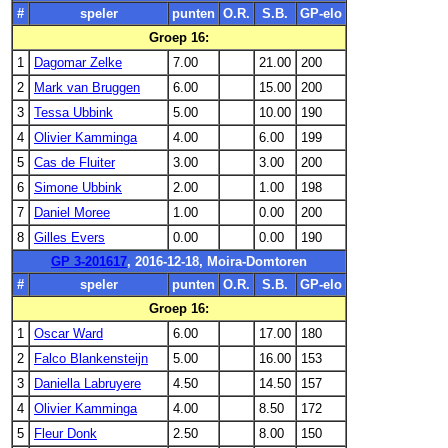
#
speler
punten
O.R.
S.B.
GP-elo
Groep 16:
1
Dagomar Zelke
7.00
21.00
200
2
Mark van Bruggen
6.00
15.00
200
3
Tessa Ubbink
5.00
10.00
190
4
Olivier Kamminga
4.00
6.00
199
5
Cas de Fluiter
3.00
3.00
200
6
Simone Ubbink
2.00
1.00
198
7
Daniel Moree
1.00
0.00
200
8
Gilles Evers
0.00
0.00
190
GP 3-201617
, 2016-12-18, Moira-Domtoren
#
speler
punten
O.R.
S.B.
GP-elo
Groep 16:
1
Oscar Ward
6.00
17.00
180
2
Falco Blankensteijn
5.00
16.00
153
3
Daniella Labruyere
4.50
14.50
157
4
Olivier Kamminga
4.00
8.50
172
5
Fleur Donk
2.50
8.00
150