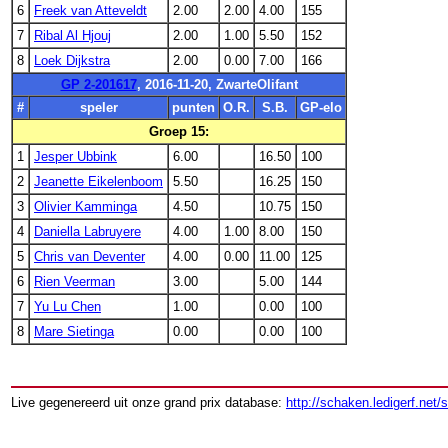
6
Freek van Atteveldt
2.00
2.00
4.00
155
7
Ribal Al Hjouj
2.00
1.00
5.50
152
8
Loek Dijkstra
2.00
0.00
7.00
166
GP 2-201617
, 2016-11-20, ZwarteOlifant
#
speler
punten
O.R.
S.B.
GP-elo
Groep 15:
1
Jesper Ubbink
6.00
16.50
100
2
Jeanette Eikelenboom
5.50
16.25
150
3
Olivier Kamminga
4.50
10.75
150
4
Daniella Labruyere
4.00
1.00
8.00
150
5
Chris van Deventer
4.00
0.00
11.00
125
6
Rien Veerman
3.00
5.00
144
7
Yu Lu Chen
1.00
0.00
100
8
Mare Sietinga
0.00
0.00
100
Live gegenereerd uit onze grand prix database:
http://schaken.ledigerf.net/