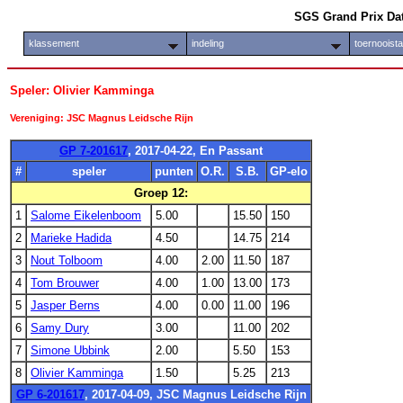
SGS Grand Prix Da
klassement
indeling
toernooist
Speler: Olivier Kamminga
Vereniging: JSC Magnus Leidsche Rijn
GP 7-201617
, 2017-04-22, En Passant
#
speler
punten
O.R.
S.B.
GP-elo
Groep 12:
1
Salome Eikelenboom
5.00
15.50
150
2
Marieke Hadida
4.50
14.75
214
3
Nout Tolboom
4.00
2.00
11.50
187
4
Tom Brouwer
4.00
1.00
13.00
173
5
Jasper Berns
4.00
0.00
11.00
196
6
Samy Dury
3.00
11.00
202
7
Simone Ubbink
2.00
5.50
153
8
Olivier Kamminga
1.50
5.25
213
GP 6-201617
, 2017-04-09, JSC Magnus Leidsche Rijn