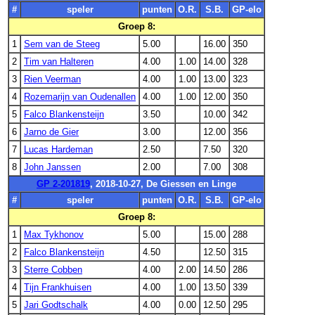
#
speler
punten
O.R.
S.B.
GP-elo
Groep 8:
1
Sem van de Steeg
5.00
16.00
350
2
Tim van Halteren
4.00
1.00
14.00
328
3
Rien Veerman
4.00
1.00
13.00
323
4
Rozemarijn van Oudenallen
4.00
1.00
12.00
350
5
Falco Blankensteijn
3.50
10.00
342
6
Jarno de Gier
3.00
12.00
356
7
Lucas Hardeman
2.50
7.50
320
8
John Janssen
2.00
7.00
308
GP 2-201819
, 2018-10-27, De Giessen en Linge
#
speler
punten
O.R.
S.B.
GP-elo
Groep 8:
1
Max Tykhonov
5.00
15.00
288
2
Falco Blankensteijn
4.50
12.50
315
3
Sterre Cobben
4.00
2.00
14.50
286
4
Tijn Frankhuisen
4.00
1.00
13.50
339
5
Jari Godtschalk
4.00
0.00
12.50
295