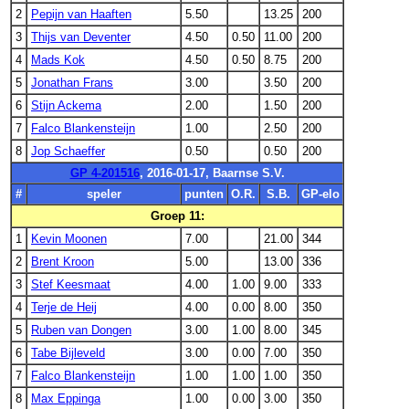
2
Pepijn van Haaften
5.50
13.25
200
3
Thijs van Deventer
4.50
0.50
11.00
200
4
Mads Kok
4.50
0.50
8.75
200
5
Jonathan Frans
3.00
3.50
200
6
Stijn Ackema
2.00
1.50
200
7
Falco Blankensteijn
1.00
2.50
200
8
Jop Schaeffer
0.50
0.50
200
GP 4-201516
, 2016-01-17, Baarnse S.V.
#
speler
punten
O.R.
S.B.
GP-elo
Groep 11:
1
Kevin Moonen
7.00
21.00
344
2
Brent Kroon
5.00
13.00
336
3
Stef Keesmaat
4.00
1.00
9.00
333
4
Terje de Heij
4.00
0.00
8.00
350
5
Ruben van Dongen
3.00
1.00
8.00
345
6
Tabe Bijleveld
3.00
0.00
7.00
350
7
Falco Blankensteijn
1.00
1.00
1.00
350
8
Max Eppinga
1.00
0.00
3.00
350