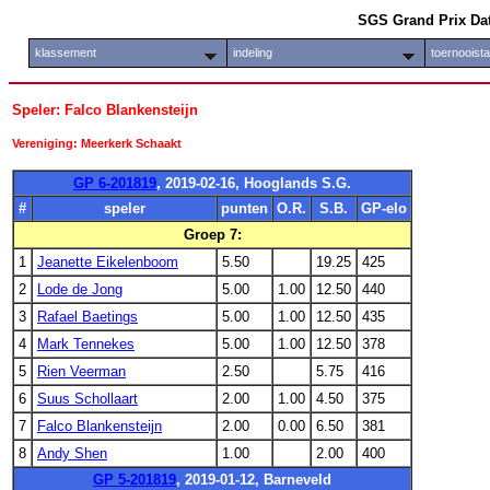
SGS Grand Prix Da
klassement
indeling
toernooist
Speler: Falco Blankensteijn
Vereniging: Meerkerk Schaakt
GP 6-201819
, 2019-02-16, Hooglands S.G.
#
speler
punten
O.R.
S.B.
GP-elo
Groep 7:
1
Jeanette Eikelenboom
5.50
19.25
425
2
Lode de Jong
5.00
1.00
12.50
440
3
Rafael Baetings
5.00
1.00
12.50
435
4
Mark Tennekes
5.00
1.00
12.50
378
5
Rien Veerman
2.50
5.75
416
6
Suus Schollaart
2.00
1.00
4.50
375
7
Falco Blankensteijn
2.00
0.00
6.50
381
8
Andy Shen
1.00
2.00
400
GP 5-201819
, 2019-01-12, Barneveld