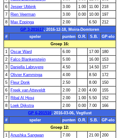
6
Jesper Ubbink
3.00
1.00
11.00
218
7
Rien Veerman
3.00
0.00
10.00
197
8
Max Eppinga
2.00
6.50
212
GP 3-201617
, 2016-12-18, Moira-Domtoren
#
speler
punten
O.R.
S.B.
GP-elo
Groep 16:
1
Oscar Ward
6.00
17.00
180
2
Falco Blankensteijn
5.00
16.00
153
3
Daniella Labruyere
4.50
14.50
157
4
Olivier Kamminga
4.00
8.50
172
5
Fleur Donk
2.50
8.00
150
6
Freek van Atteveldt
2.00
2.00
4.00
155
7
Ribal Al Hjouj
2.00
1.00
5.50
152
8
Loek Dijkstra
2.00
0.00
7.00
166
GP 6-201516
, 2016-03-06, Vegtlust
#
speler
punten
O.R.
S.B.
GP-elo
Groep 12:
1
Anushka Sangwan
7.00
21.00
200