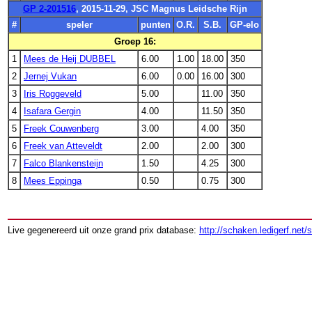
GP 2-201516
, 2015-11-29, JSC Magnus Leidsche Rijn
#
speler
punten
O.R.
S.B.
GP-elo
Groep 16:
1
Mees de Heij DUBBEL
6.00
1.00
18.00
350
2
Jernej Vukan
6.00
0.00
16.00
300
3
Iris Roggeveld
5.00
11.00
350
4
Isafara Gergin
4.00
11.50
350
5
Freek Couwenberg
3.00
4.00
350
6
Freek van Atteveldt
2.00
2.00
300
7
Falco Blankensteijn
1.50
4.25
300
8
Mees Eppinga
0.50
0.75
300
Live gegenereerd uit onze grand prix database:
http://schaken.ledigerf.net/