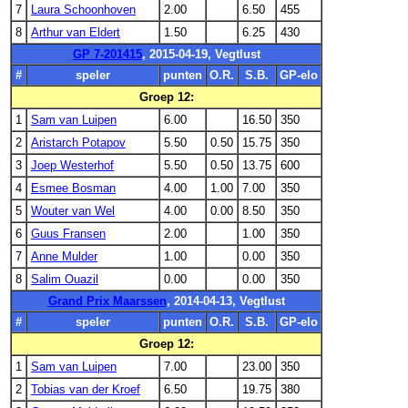
7
Laura Schoonhoven
2.00
6.50
455
8
Arthur van Eldert
1.50
6.25
430
GP 7-201415
, 2015-04-19, Vegtlust
#
speler
punten
O.R.
S.B.
GP-elo
Groep 12:
1
Sam van Luipen
6.00
16.50
350
2
Aristarch Potapov
5.50
0.50
15.75
350
3
Joep Westerhof
5.50
0.50
13.75
600
4
Esmee Bosman
4.00
1.00
7.00
350
5
Wouter van Wel
4.00
0.00
8.50
350
6
Guus Fransen
2.00
1.00
350
7
Anne Mulder
1.00
0.00
350
8
Salim Ouazil
0.00
0.00
350
Grand Prix Maarssen
, 2014-04-13, Vegtlust
#
speler
punten
O.R.
S.B.
GP-elo
Groep 12:
1
Sam van Luipen
7.00
23.00
350
2
Tobias van der Kroef
6.50
19.75
380