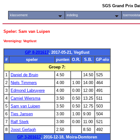
SGS Grand Prix Da
klassement
indeling
toernooist
Speler: Sam van Luipen
Vereniging: Vegtlust
GP 8-201617
, 2017-05-21, Vegtlust
#
speler
punten
O.R.
S.B.
GP-elo
Groep 7:
1
Daniel de Bruin
4.50
14.50
525
2
Niels Timmers
4.00
1.00
14.00
464
3
Edmond Labruyere
4.00
0.00
12.00
491
4
Camiel Wiersma
3.50
0.50
13.25
511
5
Sam van Luipen
3.50
0.50
12.75
503
6
Ties Jansen
3.00
1.00
9.00
504
7
Ralf Sterk
3.00
0.00
11.00
521
8
Joost Gerlagh
2.50
8.50
492
GP 3-201617
, 2016-12-18, Moira-Domtoren