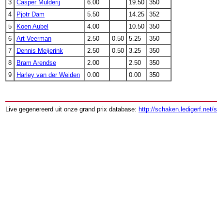
3
Casper Mulderij
6.00
19.50
350
4
Pjotr Dam
5.50
14.25
352
5
Koen Aubel
4.00
10.50
350
6
Art Veerman
2.50
0.50
5.25
350
7
Dennis Meijerink
2.50
0.50
3.25
350
8
Bram Arendse
2.00
2.50
350
9
Harley van der Weiden
0.00
0.00
350
Live gegenereerd uit onze grand prix database:
http://schaken.ledigerf.net/