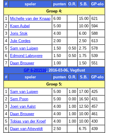
#
speler
punten
O.R.
S.B.
GP-elo
Groep 4:
1
Michelle van der Knaap
6.00
15.00
621
2
Koen Aubel
5.00
10.00
594
3
Joris Stok
4.00
6.00
588
4
Jule Cordes
2.00
2.50
613
5
Sam van Luipen
1.50
0.50
2.75
578
6
Edmond Labruyere
1.50
0.50
1.75
539
7
Daan Brouwer
1.00
1.50
551
GP 6-201516
, 2016-03-06, Vegtlust
#
speler
punten
O.R.
S.B.
GP-elo
Groep 5:
1
Sam van Luipen
5.00
1.00
17.00
425
2
Sem Poon
5.00
0.00
16.50
431
3
Joeri van Aalst
4.00
1.00
12.50
457
4
Daan Brouwer
4.00
1.00
10.00
461
5
Tobias van der Kroef
4.00
1.00
10.00
430
6
Daan van Atteveldt
2.50
6.75
439