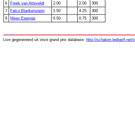
6
Freek van Atteveldt
2.00
2.00
300
7
Falco Blankensteijn
1.50
4.25
300
8
Mees Eppinga
0.50
0.75
300
Live gegenereerd uit onze grand prix database:
http://schaken.ledigerf.net/