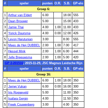
#
speler
punten
O.R.
S.B.
GP-elo
Groep 6:
1
Arthur van Eldert
6.00
18.00
555
2
Daan Brouwer
5.00
15.00
433
3
Jamie Thai
4.00
1.00
11.00
433
4
Yorick Duursma
4.00
0.00
12.00
426
5
Levon Harutunian
3.00
8.00
555
6
Mees de Heij DUBBEL
2.00
1.00
7.00
417
7
Hessel Mink
2.00
1.00
6.00
444
8
Jelle Breeuwsma
2.00
1.00
5.00
420
GP 2-201516
, 2015-11-29, JSC Magnus Leidsche Rijn
#
speler
punten
O.R.
S.B.
GP-elo
Groep 16:
1
Mees de Heij DUBBEL
6.00
1.00
18.00
350
2
Jernej Vukan
6.00
0.00
16.00
300
3
Iris Roggeveld
5.00
11.00
350
4
Isafara Gergin
4.00
11.50
350
5
Freek Couwenberg
3.00
4.00
350