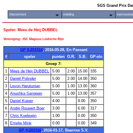
SGS Grand Prix Da
klassement
indeling
toernooist
Speler: Mees de Heij DUBBEL
Vereniging: JSC Magnus Leidsche Rijn
GP 8-201516
, 2016-05-28, En Passant
#
speler
punten
O.R.
S.B.
GP-elo
Groep 7:
1
Mees de Heij DUBBEL
5.00
2.00
15.00
335
2
Daniël Polinder
5.00
2.00
14.00
350
3
Levon Harutunian
5.00
1.00
13.00
360
4
Anushka Sangwan
5.00
1.00
13.00
357
5
Daniel Kuiper
4.00
9.00
350
6
Andre Rouwert Boer
3.00
6.00
317
7
Chris Koelewijn
1.00
0.00
350
8
Emelie Mink
0.00
0.00
349
GP 4-201516
, 2016-01-17, Baarnse S.V.