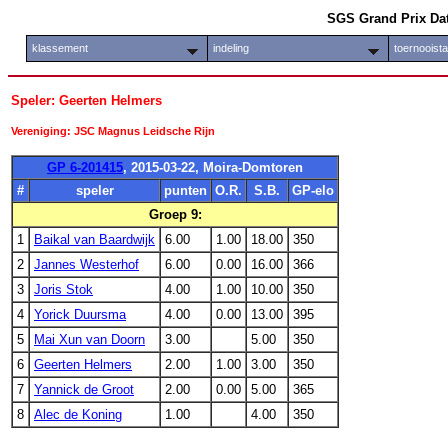
SGS Grand Prix Da
klassement
indeling
toernooist
Speler: Geerten Helmers
Vereniging: JSC Magnus Leidsche Rijn
GP 6-201415
, 2015-03-22, Moira-Domtoren
#
speler
punten
O.R.
S.B.
GP-elo
Groep 9:
1
Baikal van Baardwijk
6.00
1.00
18.00
350
2
Jannes Westerhof
6.00
0.00
16.00
366
3
Joris Stok
4.00
1.00
10.00
350
4
Yorick Duursma
4.00
0.00
13.00
395
5
Mai Xun van Doorn
3.00
5.00
350
6
Geerten Helmers
2.00
1.00
3.00
350
7
Yannick de Groot
2.00
0.00
5.00
365
8
Alec de Koning
1.00
4.00
350